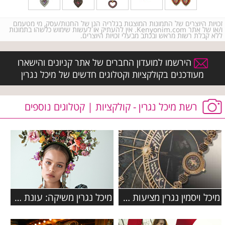
זכויות היוצרים של התמונות המוצגות בגלריה הנן של החנות/עסק, מי מטעמם
ו/או של אתר Kenyonim.com. אין להעתיק או לעשות שימוש כלשהו בתמונות
ללא קבלת רשות מראש ובכתב מבעלי זכויות היוצרים.
הירשמו למועדון החברים של אתר קניונים והישארו
מעודכנים בקולקציות וקטלוגים חדשים של מיכל נגרין
רשת מיכל נגרין - קולקציות | קטלוגים נוספים
מיכל ויסמין נגרין מציעות קולקציית שעונים מעוצבים בעבודת יד
מיכל נגרין משיקה: עונת סתיו חורף 2018-19