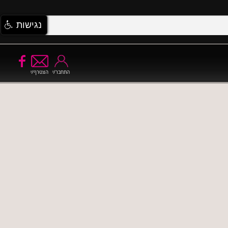
נגישות
התחבר/י
הצטרף/י