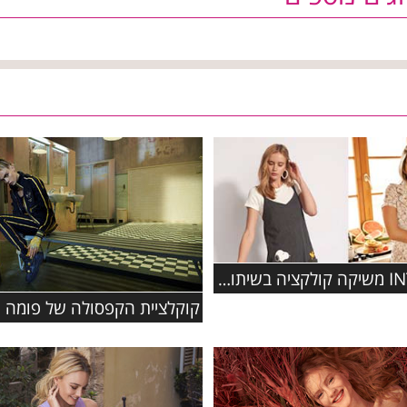
רשת INTIMA משיקה קולקציה בשיתוף פעולה עם המותג האהוב סנופי