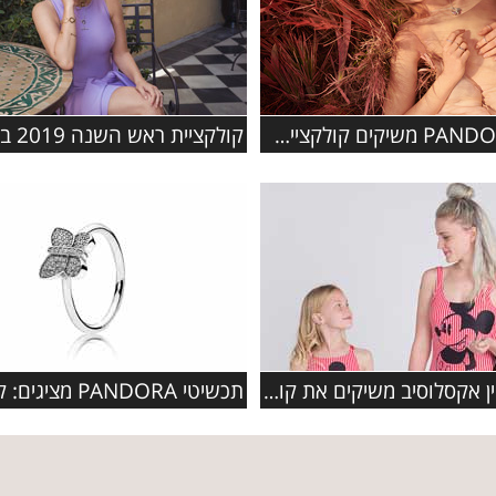
תכשיטי PANDORA משיקים קולקציית סתיו 2019
דלתא און ליין אקסלוסיב משיקים את קולקציית ה'פמלי' החדשה בגדי