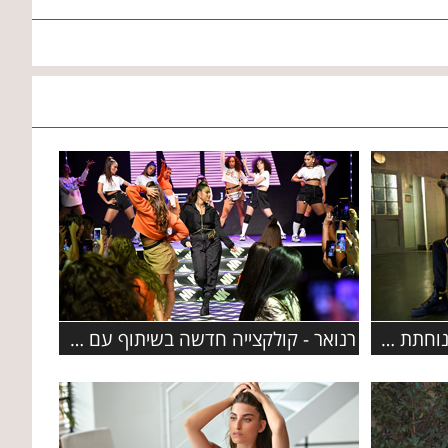
קוקלציית הקפסולה של פומה נוחתת ב- FACTORY 54
רנואר - קולקצייה חדשה בשיתוף עם הכוכבת נועה קירל