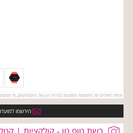
זכויות היוצרים של התמונות המוצגות בגלריה הנן של החנות/עסק, מי מטעמם ו/או של אתר Kenyonim.com. אין להעתיק או לעשות שימוש כלשהו בתמונות ללא קבלת רשות מרא
הירשמו למועדון
רשת טופ טן - קולקציות | קטלו