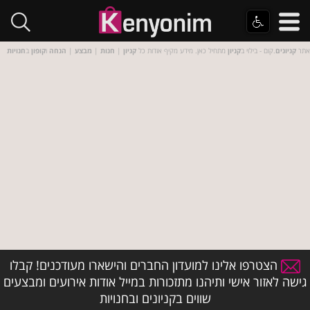
אתר
קניונים
.קום - בילוי ב
קניון
מתחיל כאן. מידע מקיף אודות כל
קניון
|
חנות
|
מבצע
|
הנחה
ו
קופון
ב
חנויות
הצטרפו אלינו למועדון החברים והישארו מעודכנים! קבלו
גישה לאזור אישי ותיהנו מתזכורות במייל אודות אירועים ומבצעים
שווים בקניונים ובחנויות