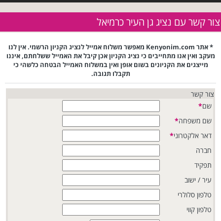
צור קשר עם נציג גן העיר כרמיאל
* אתר Kenyonim.com מאפשר משלוח אמייל לנציג הקניון הרשמי. אין לנו
מעקב ואין אנו מתחייבים כי נציג הקניון אכן קיבל את האמייל ששלחתם, איננו
מייצגים את הקניונים בשום אופן ואין במשלוח האמייל הבטחה כלשהי כי
תקבלו תגובה.
צור קשר
שם
*
שם משפחה
*
דאר אלקטרוני
*
חברה
תפקיד
עיר / ישוב
טלפון סלולרי
טלפון קווי