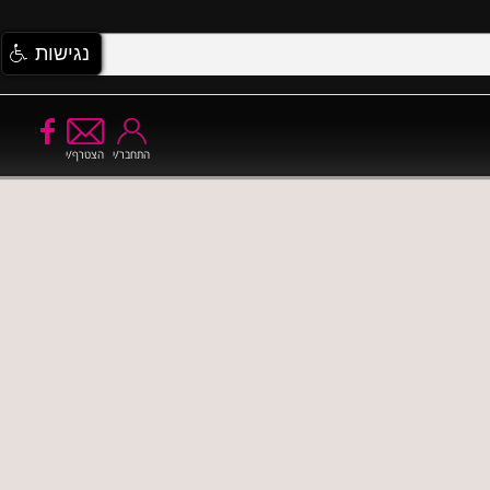
נגישות
התחבר/י
הצטרף/י