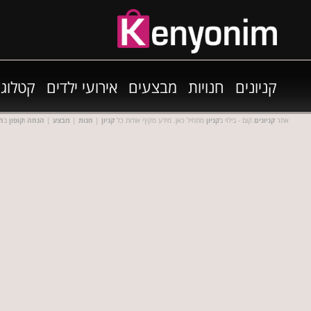
קניונים
חנויות
מבצעים
אירועי ילדים
קטלוגי
אתר
קניונים
.קום - בילוי ב
קניון
מתחיל כאן. מידע מקיף אודות כל
קניון
|
חנות
|
מבצע
|
הנחה
ו
קופון
ב
חנ