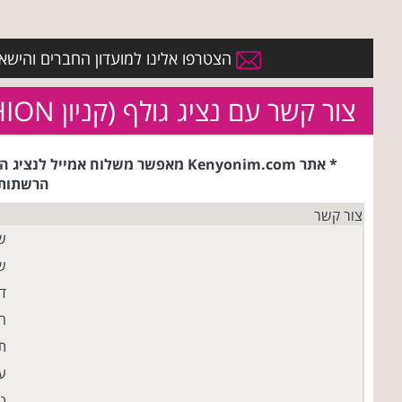
הצטרפו אלינו למועדון החברים והישארו 
צור קשר עם נציג גולף (קניון BIG FASHION אשדוד)
* אתר Kenyonim.com מאפשר משלוח 
הרשתות/
צור קשר
ש
ש
ד
ח
ת
עי
ט