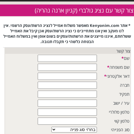
צור קשר עם נציג גולברי (קניון ארנה נהריה)
* אתר Kenyonim.com מאפשר משלוח אמייל לנציג הרשת/עסק הרשמי. אין
לנו מעקב ואין אנו מתחייבים כי נציג הרשת/עסק אכן קיבל את האמייל
ששלחתם, איננו מייצגים את הרשתות/עסקים בשום אופן ואין במשלוח האמייל
הבטחה כלשהי כי תקבלו תגובה.
צור קשר
שם
*
שם משפחה
*
דאר אלקטרוני
*
חברה
תפקיד
עיר / ישוב
טלפון סלולרי
טלפון קווי
סוג הפנייהי