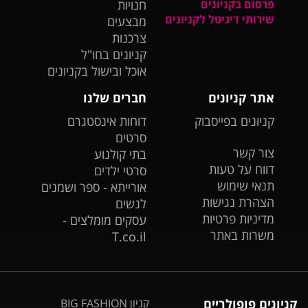
פרסום בקניונים
חנויות
שירותי דיגיטל לקניונים
מבצעים
צרכנות
קניונים בחו"ל
אוכל ובישול בקניונים
אתר קניונים
חברים שלנו
קניונים בפייסבוק
דוחות אינסטגרם
סרטים
צור קשר
בתי קולנוע
דווח על טעות
סרטי ילדים
תנאי שימוש
אורייתא - ספר ושמנים
הצהרת נגישות
לנשים
מדיניות פרטיות
עסקים מומלצים -
משרות באתר
T.co.il
קניונים פופולריים
קניון BIG FASHION