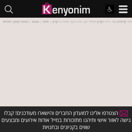
אתר
קניונים
.קום - בילוי ב
קניון
מתחיל כאן. מידע מקיף אודות כל
קניון
|
חנות
|
מבצע
|
הנחה
ו
קופון
ב
חנויות
הצטרפו אלינו למועדון החברים והישארו מעודכנים! קבלו
גישה לאזור אישי ותיהנו מתזכורות במייל אודות אירועים ומבצעים
שווים בקניונים ובחנויות