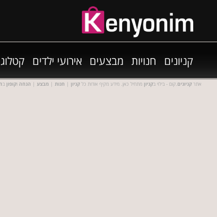
קניונים
חנויות
מבצעים
אירועי ילדים
קטלוגי
אתר
קניונים
.קום - בילוי ב
קניון
מתחיל כאן. מידע מקיף אודות כל
קניון
|
חנות
|
מבצע
|
הנחה
ו
קופון
ב
חנ