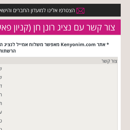
הצטרפו אלינו למועדון החברים והישארו 
צור קשר עם נציג רונן חן (קניון פא
* אתר Kenyonim.com מאפשר משלוח 
הרשתות/
צור קשר
ש
ש
ד
ח
ת
עי
ט
טל