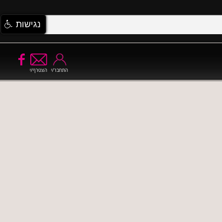
נגישות
התחבר/י
הצטרף/י