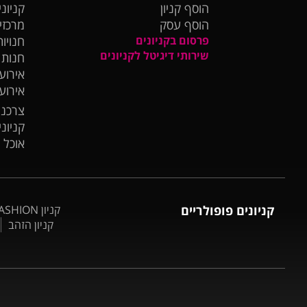
הוסף קניון
קניוני
הוסף עסק
מרכזי
פרסום בקניונים
חנויות
שירותי דיגיטל לקניונים
חנות
אירועי
אירוע
צרכנו
קניונ
אוכל 
קניונים פופולריים
קניון BIG FASHION אשדוד
קניון הזהב