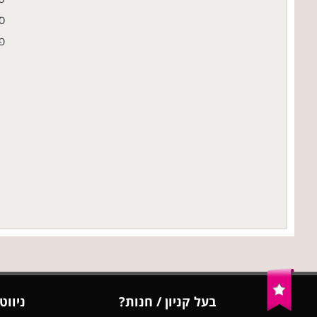
סו
פ
בעל קניון / חנות?
ניווט