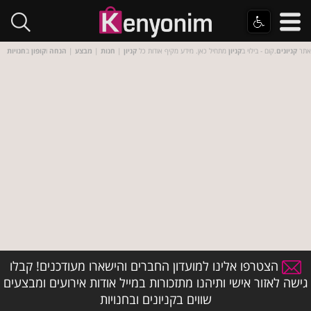
אתר
קניונים
.קום - בילוי ב
קניון
מתחיל כאן. מידע מקיף אודות כל
קניון
|
חנות
|
מבצע
|
הנחה
ו
קופון
ב
חנויות
הצטרפו אלינו למועדון החברים והישארו מעודכנים! קבלו
גישה לאזור אישי ותיהנו מתזכורות במייל אודות אירועים ומבצעים
שווים בקניונים ובחנויות