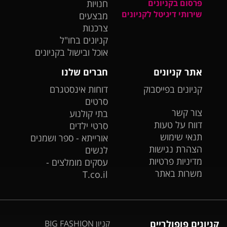
פרסום בקניונים
חנויות
שירותי דיגיטל לקניונים
מבצעים
צרכנות
קניונים בחו"ל
אוכל ובישול בקניונים
אתר קניונים
חברים שלנו
קניונים בפייסבוק
דוחות אינסטגרם
סרטים
צור קשר
בתי קולנוע
דווח על טעות
סרטי ילדים
תנאי שימוש
אורייתא - ספר ושמנים
הצהרת נגישות
לנשים
מדיניות פרטיות
עסקים מומלצים -
משרות באתר
T.co.il
קניונים פופולריים
קניון BIG FASHION