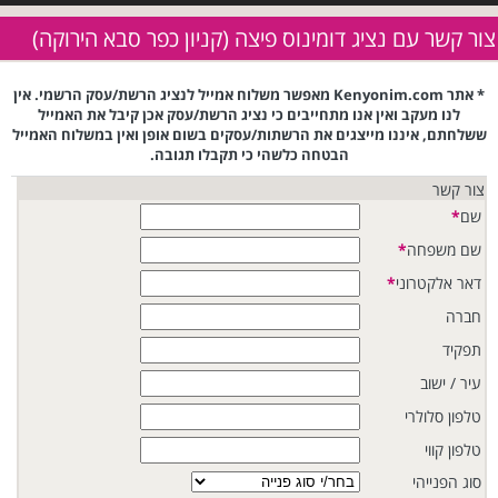
צור קשר עם נציג דומינוס פיצה (קניון כפר סבא הירוקה)
* אתר Kenyonim.com מאפשר משלוח אמייל לנציג הרשת/עסק הרשמי. אין
לנו מעקב ואין אנו מתחייבים כי נציג הרשת/עסק אכן קיבל את האמייל
ששלחתם, איננו מייצגים את הרשתות/עסקים בשום אופן ואין במשלוח האמייל
הבטחה כלשהי כי תקבלו תגובה.
צור קשר
שם
*
שם משפחה
*
דאר אלקטרוני
*
חברה
תפקיד
עיר / ישוב
טלפון סלולרי
טלפון קווי
סוג הפנייהי