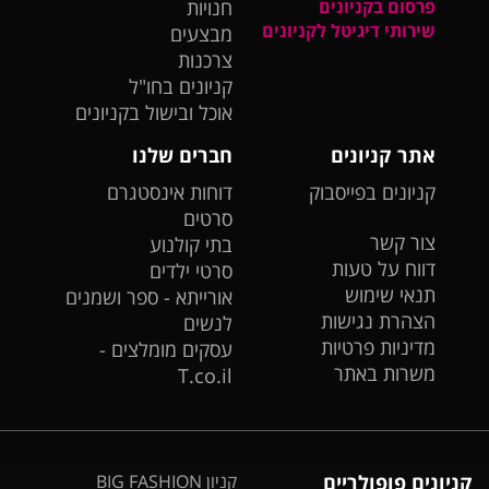
פרסום בקניונים
חנויות
שירותי דיגיטל לקניונים
מבצעים
צרכנות
קניונים בחו"ל
אוכל ובישול בקניונים
אתר קניונים
חברים שלנו
קניונים בפייסבוק
דוחות אינסטגרם
סרטים
צור קשר
בתי קולנוע
דווח על טעות
סרטי ילדים
תנאי שימוש
אורייתא - ספר ושמנים
הצהרת נגישות
לנשים
מדיניות פרטיות
עסקים מומלצים -
משרות באתר
T.co.il
קניונים פופולריים
קניון BIG FASHION