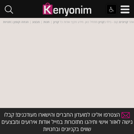
אתר
קניונים
.קום - בילוי ב
קניון
מתחיל כאן. מידע מקיף אודות כל
קניון
|
חנות
|
מבצע
|
הנחה
ו
קופון
ב
חנויות
הצטרפו אלינו למועדון החברים והישארו מעודכנים! קבלו
גישה לאזור אישי ותיהנו מתזכורות במייל אודות אירועים ומבצעים
שווים בקניונים ובחנויות