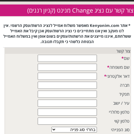
צור קשר עם נציג Change מנינט (קניון רננים)
* אתר Kenyonim.com מאפשר משלוח אמייל לנציג הרשת/עסק הרשמי. אין
לנו מעקב ואין אנו מתחייבים כי נציג הרשת/עסק אכן קיבל את האמייל
ששלחתם, איננו מייצגים את הרשתות/עסקים בשום אופן ואין במשלוח האמייל
הבטחה כלשהי כי תקבלו תגובה.
צור קשר
שם
*
שם משפחה
*
דאר אלקטרוני
*
חברה
תפקיד
עיר / ישוב
טלפון סלולרי
טלפון קווי
סוג הפנייהי