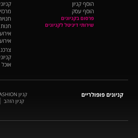
הוסף קניון
קניוני
הוסף עסק
מרכזי
פרסום בקניונים
חנויות
שירותי דיגיטל לקניונים
חנות
אירועי
אירוע
צרכנו
קניונ
אוכל 
קניונים פופולריים
קניון BIG FASHION אשדוד
קניון הזהב