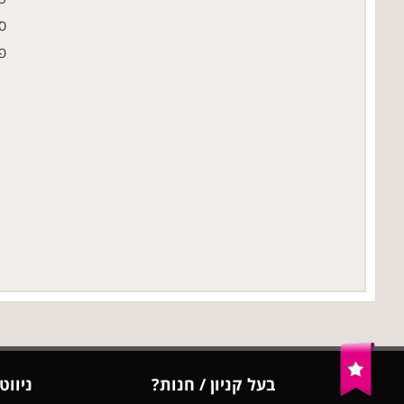
סו
פ
בעל קניון / חנות?
ניווט