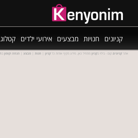
קניונים
חנויות
מבצעים
אירועי ילדים
קטלוגי
אתר
קניונים
.קום - בילוי ב
קניון
מתחיל כאן. מידע מקיף אודות כל
קניון
|
חנות
|
מבצע
|
הנחה
ו
קופון
ב
חנ