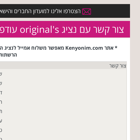
הצטרפו אלינו למועדון החברים והישארו 
צור קשר עם נציג original's עודפים (אאוטלט עזריאלי הרצליה)
* אתר Kenyonim.com מאפשר משלוח 
הרשתות/
צור קשר
ש
ש
ד
ח
ת
עי
ט
טל