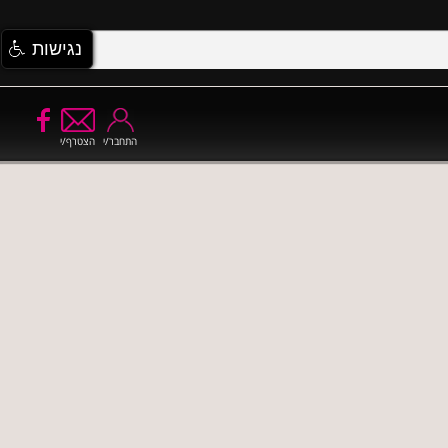
נגישות
התחבר/י
הצטרף/י