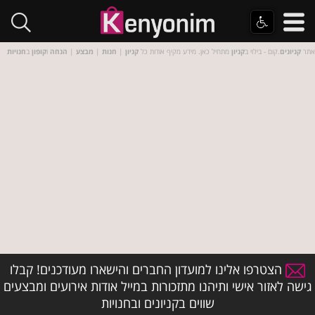
אתר
קניונים
.קום - בילוי ב
קניון
מתחיל כאן. מידע מקיף אודות כל
קניון
|
חנות
|
מבצע
|
הנחה
ו
קופון
ב
חנויות
הצטרפו אלינו למועדון החברים והישארו מעודכנים! קבלו
גישה לאזור אישי ותיהנו מתזכורות במייל אודות אירועים ומבצעים
שווים בקניונים ובחנויות