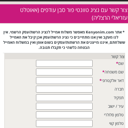
צור קשר עם נציג טוונטי פור סבן עודפים (אאוטלט
עזריאלי הרצליה)
* אתר Kenyonim.com מאפשר משלוח אמייל לנציג הרשת/עסק הרשמי. אין
לנו מעקב ואין אנו מתחייבים כי נציג הרשת/עסק אכן קיבל את האמייל
ששלחתם, איננו מייצגים את הרשתות/עסקים בשום אופן ואין במשלוח האמייל
הבטחה כלשהי כי תקבלו תגובה.
צור קשר
שם
*
שם משפחה
*
דאר אלקטרוני
*
חברה
תפקיד
עיר / ישוב
טלפון סלולרי
טלפון קווי