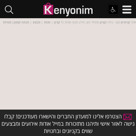
אתר
קניונים
.קום - בילוי ב
קניון
מתחיל כאן. מידע מקיף אודות כל
קניון
|
חנות
|
מבצע
|
הנחה
ו
קופון
ב
חנויות
הצטרפו אלינו למועדון החברים והישארו מעודכנים! קבלו
גישה לאזור אישי ותיהנו מתזכורות במייל אודות אירועים ומבצעים
שווים בקניונים ובחנויות