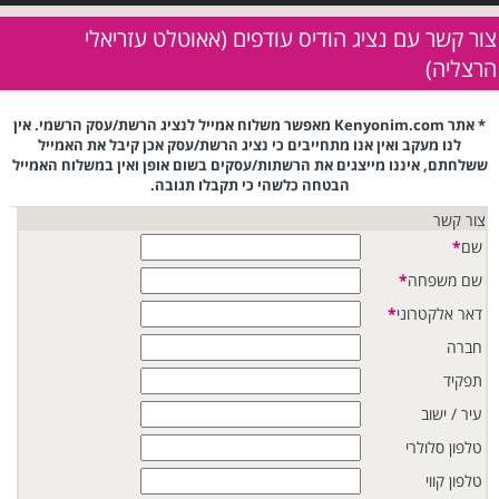
צור קשר עם נציג הודיס עודפים (אאוטלט עזריאלי
הרצליה)
* אתר Kenyonim.com מאפשר משלוח אמייל לנציג הרשת/עסק הרשמי. אין
לנו מעקב ואין אנו מתחייבים כי נציג הרשת/עסק אכן קיבל את האמייל
ששלחתם, איננו מייצגים את הרשתות/עסקים בשום אופן ואין במשלוח האמייל
הבטחה כלשהי כי תקבלו תגובה.
צור קשר
שם
*
שם משפחה
*
דאר אלקטרוני
*
חברה
תפקיד
עיר / ישוב
טלפון סלולרי
טלפון קווי