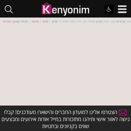
אתר
קניונים
.קום - בילוי ב
קניון
מתחיל כאן. מידע מקיף אודות כל
קניון
|
חנות
|
מבצע
|
הנחה
ו
קופון
ב
חנויות
הצטרפו אלינו למועדון החברים והישארו מעודכנים! קבלו
גישה לאזור אישי ותיהנו מתזכורות במייל אודות אירועים ומבצעים
שווים בקניונים ובחנויות