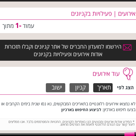
אירועים | פעילויות בקניונים
-1
עמוד
מתוך
הירשמו למועדון החברים של אתר קניונים וקבלו תזכורות
אודות אירועים ופעילויות בקניונים
עוד אירועים
תאריך
קניון
ישוב
הצג לפי
לא נמצאו אירועים רלוונטיים בתאריכים המבוקשים, נא נסו שנית בימים הקרובים או
בצעו חיפוש בארכיון:
לביצוע החיפוש בארכיון
*
המידע אודות ארועים ומבצעים הנו באחריות הקניונים, החנויות והמפרסמים בלבד. אנו ממליצים
ליצור קשר עם הגורם הרלוונטי ולאמת את הפרטים מראש.