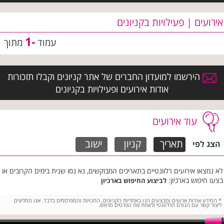
אירועים | פעילויות בקניונים
-1
עמוד
מתוך
הירשמו למועדון החברים של אתר קניונים וקבלו תזכורות
אודות אירועים ופעילויות בקניונים
עוד אירועים
תאריך
קניון
ישוב
הצג לפי
לא נמצאו אירועים רלוונטיים בתאריכים המבוקשים, נא נסו שנית בימים הקרובים או
בצעו חיפוש בארכיון:
לביצוע החיפוש בארכיון
*
המידע אודות ארועים ומבצעים הנו באחריות הקניונים, החנויות והמפרסמים בלבד. אנו ממליצים
ליצור קשר עם הגורם הרלוונטי ולאמת את הפרטים מראש.