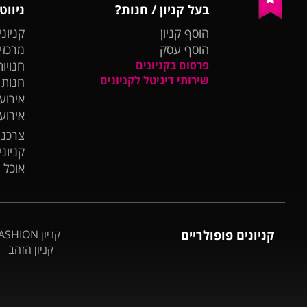
בעל קניון / חנות?
ניווט
הוסף קניון
קניוני
הוסף עסק
מרכזי
פרסום בקניונים
חנויות
שירותי דיגיטל לקניונים
חנות
אירועי
אירוע
צרכנו
קניונ
אוכל 
קניונים פופולריים
קניון BIG FASHION אשדוד
קניון הזהב