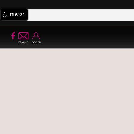
נגישות
התחבר/י
הצטרף/י