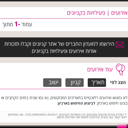
אירועים | פעילויות בקניונים
-1
עמוד
מתוך
הירשמו למועדון החברים של אתר קניונים וקבלו תזכורות
אודות אירועים ופעילויות בקניונים
עוד אירועים
תאריך
קניון
ישוב
הצג לפי
לא נמצאו אירועים רלוונטיים בתאריכים המבוקשים, נא נסו שנית בימים הקרובים או
בצעו חיפוש בארכיון:
לביצוע החיפוש בארכיון
*
המידע אודות ארועים ומבצעים הנו באחריות הקניונים, החנויות והמפרסמים בלבד. אנו ממליצים
ליצור קשר עם הגורם הרלוונטי ולאמת את הפרטים מראש.