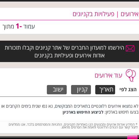
אירועים | פעילויות בקניונים
-1
עמוד
מתוך
הירשמו למועדון החברים של אתר קניונים וקבלו תזכורות
אודות אירועים ופעילויות בקניונים
עוד אירועים
תאריך
קניון
ישוב
הצג לפי
לא נמצאו אירועים רלוונטיים בתאריכים המבוקשים, נא נסו שנית בימים הקרובים או
בצעו חיפוש בארכיון:
לביצוע החיפוש בארכיון
*
המידע אודות ארועים ומבצעים הנו באחריות הקניונים, החנויות והמפרסמים בלבד. אנו ממליצים
ליצור קשר עם הגורם הרלוונטי ולאמת את הפרטים מראש.