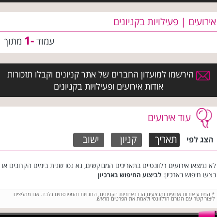
אירועים | פעילויות בקניונים
-1
עמוד
מתוך
הירשמו למועדון החברים של אתר קניונים וקבלו תזכורות
אודות אירועים ופעילויות בקניונים
עוד אירועים
תאריך
קניון
ישוב
הצג לפי
לא נמצאו אירועים רלוונטיים בתאריכים המבוקשים, נא נסו שנית בימים הקרובים או
בצעו חיפוש בארכיון:
לביצוע החיפוש בארכיון
*
המידע אודות ארועים ומבצעים הנו באחריות הקניונים, החנויות והמפרסמים בלבד. אנו ממליצים
ליצור קשר עם הגורם הרלוונטי ולאמת את הפרטים מראש.