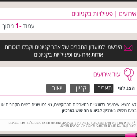
אירועים | פעילויות בקניונים
-1
עמוד
מתוך
הירשמו למועדון החברים של אתר קניונים וקבלו תזכורות
אודות אירועים ופעילויות בקניונים
עוד אירועים
תאריך
קניון
ישוב
הצג לפי
לא נמצאו אירועים רלוונטיים בתאריכים המבוקשים, נא נסו שנית בימים הקרובים או
בצעו חיפוש בארכיון:
לביצוע החיפוש בארכיון
*
המידע אודות ארועים ומבצעים הנו באחריות הקניונים, החנויות והמפרסמים בלבד. אנו ממליצים
ליצור קשר עם הגורם הרלוונטי ולאמת את הפרטים מראש.