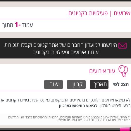
אירועים | פעילויות בקניונים
-1
עמוד
מתוך
הירשמו למועדון החברים של אתר קניונים וקבלו תזכורות
אודות אירועים ופעילויות בקניונים
עוד אירועים
תאריך
קניון
ישוב
הצג לפי
לא נמצאו אירועים רלוונטיים בתאריכים המבוקשים, נא נסו שנית בימים הקרובים או
בצעו חיפוש בארכיון:
לביצוע החיפוש בארכיון
*
המידע אודות ארועים ומבצעים הנו באחריות הקניונים, החנויות והמפרסמים בלבד. אנו ממליצים
ליצור קשר עם הגורם הרלוונטי ולאמת את הפרטים מראש.