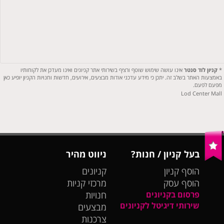
*
קניון לוד סנטר
אינו עושה שימוש שוטף ורציף בשירותי אתר קניונים ואינו מעדכן את לקוחותיו
באמצעות האתר בשלב זה. יתכן כי מידע עדכני אודות מבצעים, אירועים, חדשות וחנויות הקניון יופיע כאן
מפעם לפעם.
Lod Center Mall
בעל קניון / חנות?
ניווט מהיר
הוסף קניון
קניונים
הוסף עסק
מרכזי קניות
פרסום בקניונים
חנויות
שירותי דיגיטל לקניונים
מבצעים
צרכנות