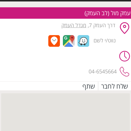
עמק מול (לב העמק)
דרך העמק 7,
מגדל העמק
נווט/י לשם
04-6545664
שלח לחבר
שתף