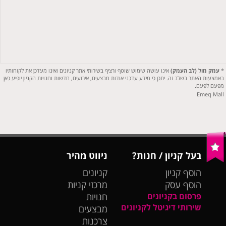
*
עמק מול (לב העמק)
אינו עושה שימוש שוטף ורציף בשירותי אתר קניונים ואינו מעדכן את לקוחותיו
באמצעות האתר בשלב זה. יתכן כי מידע עדכני אודות מבצעים, אירועים, חדשות וחנויות הקניון יופיע כאן
מפעם לפעם.
Emeq Mall
בעל קניון / חנות?
ניווט מהיר
הוסף קניון
קניונים
הוסף עסק
מרכזי קניות
פרסום בקניונים
חנויות
שירותי דיגיטל לקניונים
מבצעים
צרכנות