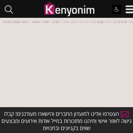
אתר
קניונים
.קום - בילוי ב
קניון
מתחיל כאן. מידע מקיף אודות כל
קניון
|
חנות
|
מבצע
|
הנחה
ו
קופון
ב
חנויות
הצטרפו אלינו למועדון החברים והישארו מעודכנים! קבלו
גישה לאזור אישי ותיהנו מתזכורות במייל אודות אירועים ומבצעים
שווים בקניונים ובחנויות