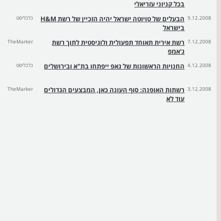
בכל קניוני עזריאלי
9.12.2008
הבעלים של טויוטה ישראל יהיה הזכיין של רשת H&M
כלכליסט
בישראל
7.12.2008
רשת אירית תאוחד תפעולית ולוגיסטית לתוך רשת
TheMarker
ג'אמפ
4.12.2008
החנויות הראשונות של גאפ ייפתחו בת"א ובירושלים
כלכליסט
3.12.2008
רשתות האופנה: סוף העונה כאן, המבצעים הגדולים
TheMarker
עוד לא