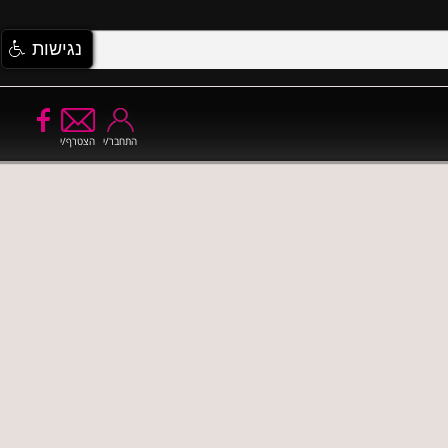
נגישות
התחבר/י
הצטרף/י