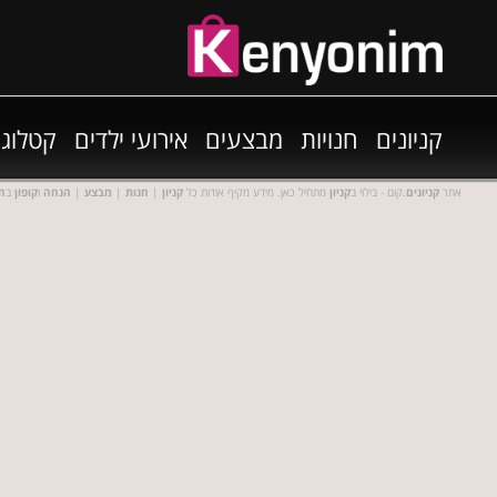
קניונים
חנויות
מבצעים
אירועי ילדים
קטלוגי
אתר
קניונים
.קום - בילוי ב
קניון
מתחיל כאן. מידע מקיף אודות כל
קניון
|
חנות
|
מבצע
|
הנחה
ו
קופון
ב
חנ