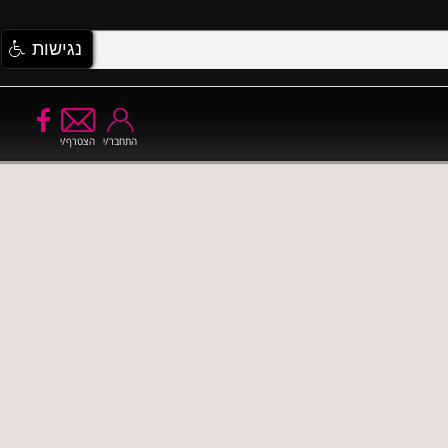
נגישות
התחבר/י
הצטרף/י