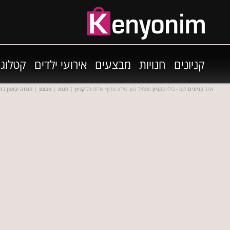
קניונים
חנויות
מבצעים
אירועי ילדים
קטלוגי
אתר
קניונים
.קום - בילוי ב
קניון
מתחיל כאן. מידע מקיף אודות כל
קניון
|
חנות
|
מבצע
|
הנחה
ו
קופון
ב
חנ