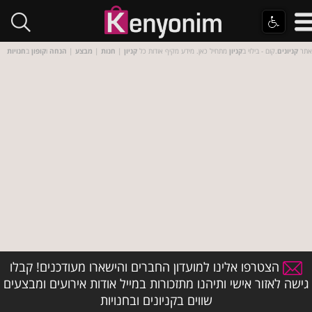
אתר
קניונים
.קום - בילוי ב
קניון
מתחיל כאן. מידע מקיף אודות כל
קניון
|
חנות
|
מבצע
|
הנחה
ו
קופון
ב
חנויות
הצטרפו אלינו למועדון החברים והישארו מעודכנים! קבלו
גישה לאזור אישי ותיהנו מתזכורות במייל אודות אירועים ומבצעים
שווים בקניונים ובחנויות