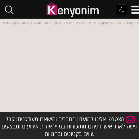
אתר
קניונים
.קום - בילוי ב
קניון
מתחיל כאן. מידע מקיף אודות כל
קניון
|
חנות
|
מבצע
|
הנחה
ו
קופון
ב
חנויות
הצטרפו אלינו למועדון החברים והישארו מעודכנים! קבלו
גישה לאזור אישי ותיהנו מתזכורות במייל אודות אירועים ומבצעים
שווים בקניונים ובחנויות