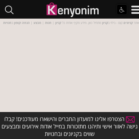
אתר
קניונים
.קום - בילוי ב
קניון
מתחיל כאן. מידע מקיף אודות כל
קניון
|
חנות
|
מבצע
|
הנחה
ו
קופון
ב
חנויות
הצטרפו אלינו למועדון החברים והישארו מעודכנים! קבלו
גישה לאזור אישי ותיהנו מתזכורות במייל אודות אירועים ומבצעים
שווים בקניונים ובחנויות