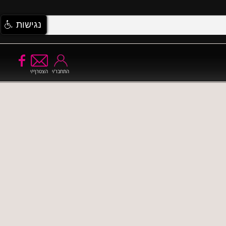
נגישות
התחבר/י
הצטרף/י