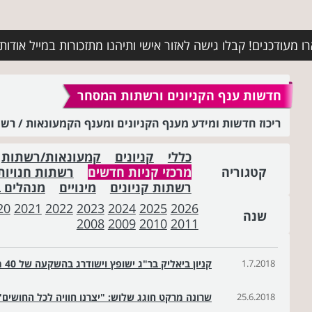
מעודכנים! קבלו גישה לאזור אישי ותיהנו מתזכורות במייל אודות א
חדשות ענף הקניונים ורשתות המסחר
ריכוז חדשות ומידע מענף הקניונים ומענף הקמעונאות / ר
כללי
קניונים
קמעונאות/רשתות
קטגוריה
מרכזי קניות חדשים
רשתות חנויות
רשתות קניונים
מינויים
מנהלים 
20
2021
2022
2023
2024
2025
2026
שנה
2008
2009
2010
2011
1.7.2018
קניון ביאליק בר"ג ישופץ וישודרג בהשקעה של 40 מ' ש"ח
25.6.2018
שרונה מרקט חוגג שלוש: "יצרנו חוויה לכל החושים"