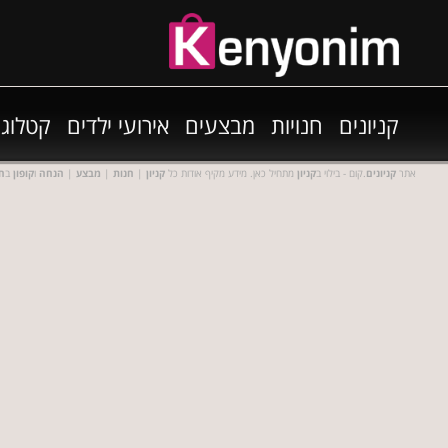
קניונים
חנויות
מבצעים
אירועי ילדים
קטלוגי
אתר
קניונים
.קום - בילוי ב
קניון
מתחיל כאן. מידע מקיף אודות כל
קניון
|
חנות
|
מבצע
|
הנחה
ו
קופון
ב
חנ