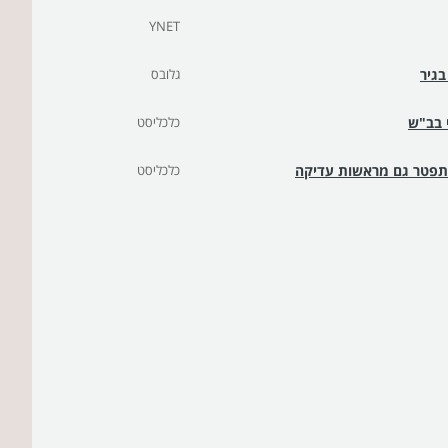
YNET
בגיר
גלובס
י בב"ש
כלכליסט
מתפטר גם מראשות עדיקה
כלכליסט