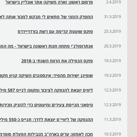
2.4.2019
פרסום ראשון: זארה משיקה אתר אונליין בישראל
31.3.2019
המפרק הזמני של מתאים לי מבקש למכור אותה לא
25.3.2019
פוקס שועטת קדימה עם רשת בורדריידרס
20.3.2019
אנתרופולג'י פתחה חנות ראשונה בישראל - מה המח
19.3.2019
פוקס הכפילה את הרווח השנתי ב-2018
19.3.2019
שופינג ישירות מהפיד: אינסטגרם השיקה קניון מקוון
12.3.2019
ליוויס יוצאת להנפקה לציבור ומקווה לגייס 587 מיליון דולר
12.3.2019
טיפאני מגייסת צעירים ומיעוטים כדי להזניק מכירו
11.3.2019
ההנפקה של ליוויי'ס יוצאת לדרך: תגייס כ-550 מיליון דולר
10.3.2019
מכה לאמזון: ערים בארה"ב מגבילות הפעלת סופרמר