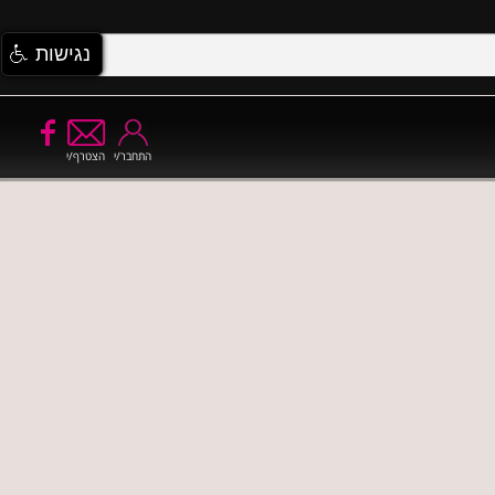
נגישות
התחבר/י
הצטרף/י