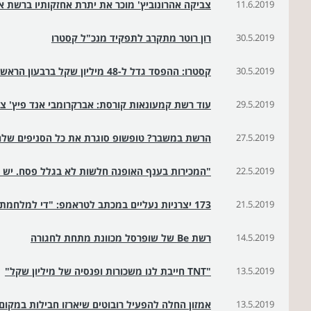
11.6.2019
צביקה אהרונוביץ' מוכר את יתרת אחזקותיו ברשת א
30.5.2019
רון רוטר מתקרב לתפקיד מנכ"ל קסטרו
30.5.2019
קסטרו: ההפסד גדל ל-48 מיליון שקל ברבעון הראשון של 2019
29.5.2019
עוד רשת קמעונאות קורסת: אברקרומבי אנד פיץ' צול
27.5.2019
הרשת במשבר? טופשופ סוגרת את כל הסניפים שלה
22.5.2019
"המכירות בענף האופנה חלשות לא בגלל פסח. יש 
21.5.2019
173 יצרניות נעליים במכתב לטראמפ: "די למלחמת הסחר"
14.5.2019
רשת Be של שופרסל מכוונת מתחת לחגורה
13.5.2019
"TNT חייבת לנו משכורות ופנסיה של מיליון שקל"
13.5.2019
אמזון החלה להפעיל רובוטים שיארזו חבילות במקום