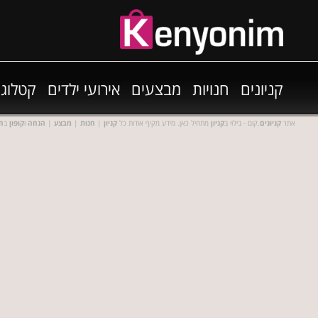
קניונים
חנויות
מבצעים
אירועי ילדים
קטלוגי
אתר
קניונים
.קום - בילוי ב
קניון
מתחיל כאן. מידע מקיף אודות כל
קניון
|
חנות
|
מבצע
|
הנחה
ו
קופון
ב
חנ