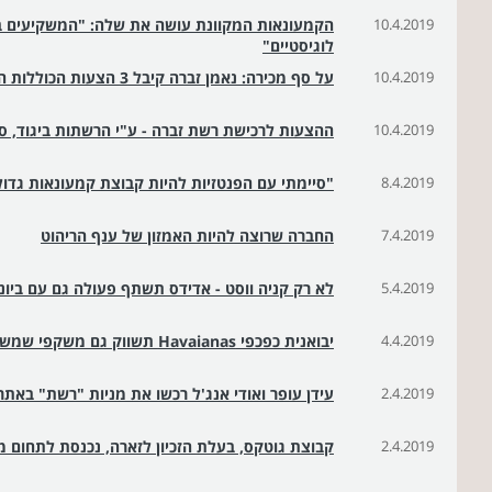
10.4.2019
הקמעונאות המקוונת עושה את שלה: "המשקיעים ב
לוגיסטיים"
10.4.2019
על סף מכירה: נאמן זברה קיבל 3 הצעות הכוללות העסקת 85% מהעובדים
10.4.2019
ההצעות לרכישת רשת זברה - ע"י הרשתות ביגוד, ס
8.4.2019
"סיימתי עם הפנטזיות להיות קבוצת קמעונאות גדו
7.4.2019
החברה שרוצה להיות האמזון של ענף הריהוט
5.4.2019
לא רק קניה ווסט - אדידס תשתף פעולה גם עם ביונ
4.4.2019
יבואנית כפכפי Havaianas תשווק גם משקפי שמש של המותג
2.4.2019
עידן עופר ואודי אנג'ל רכשו את מניות "רשת" באתר 
2.4.2019
קבוצת גוטקס, בעלת הזכיון לזארה, נכנסת לתחום מכי