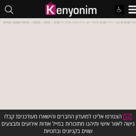
אתר
קניונים
.קום - בילוי ב
קניון
מתחיל כאן. מידע מקיף אודות כל
קניון
|
חנות
|
מבצע
|
הנחה
ו
קופון
ב
חנויות
הצטרפו אלינו למועדון החברים והישארו מעודכנים! קבלו
גישה לאזור אישי ותיהנו מתזכורות במייל אודות אירועים ומבצעים
שווים בקניונים ובחנויות