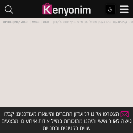
אתר
קניונים
.קום - בילוי ב
קניון
מתחיל כאן. מידע מקיף אודות כל
קניון
|
חנות
|
מבצע
|
הנחה
ו
קופון
ב
חנויות
הצטרפו אלינו למועדון החברים והישארו מעודכנים! קבלו
גישה לאזור אישי ותיהנו מתזכורות במייל אודות אירועים ומבצעים
שווים בקניונים ובחנויות