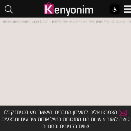
אתר
קניונים
.קום - בילוי ב
קניון
מתחיל כאן. מידע מקיף אודות כל
קניון
|
חנות
|
מבצע
|
הנחה
ו
קופון
ב
חנויות
הצטרפו אלינו למועדון החברים והישארו מעודכנים! קבלו
גישה לאזור אישי ותיהנו מתזכורות במייל אודות אירועים ומבצעים
שווים בקניונים ובחנויות