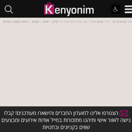
אתר
קניונים
.קום - בילוי ב
קניון
מתחיל כאן. מידע מקיף אודות כל
קניון
|
חנות
|
מבצע
|
הנחה
ו
קופון
ב
חנויות
הצטרפו אלינו למועדון החברים והישארו מעודכנים! קבלו
גישה לאזור אישי ותיהנו מתזכורות במייל אודות אירועים ומבצעים
שווים בקניונים ובחנויות