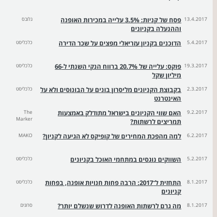
13.4.2017
פסח של קניות: 3.5% עלייה במכירות האופנה
גלובס
וההנעלה בקניונים
5.4.2017
הדוכנים בקניון עזריאלי מפצים על שכר הדירה
כלכליסט
19.3.2017
פוקס: עלייה של 20.7% ברווח הנקי השנתי ל-66
כלכליסט
מיליון שקל
2.3.2017
בקבוצת הקניונים מליסרון בונים על הבונוסים ולא על
כלכליסט
האינטרנט
9.2.2017
האם שווי הקניונים בישראל מתודלק באמצעות
The
Marker
תמריצים לרשתות?
6.2.2017
למה מהפכת המחירים של קופיקס לא הגיעה לקניון?
MAKO
5.2.2017
השווקים נוגסים במתחמי האוכל בקניונים
כלכליסט
8.1.2017
התחזית ל־2017: הרבה פחות חנויות אופנה, בפחות
כלכליסט
קניונים
8.1.2017
מה גרם לרשתות האופנה לדרוש שנשלם יותר?
סרוגים