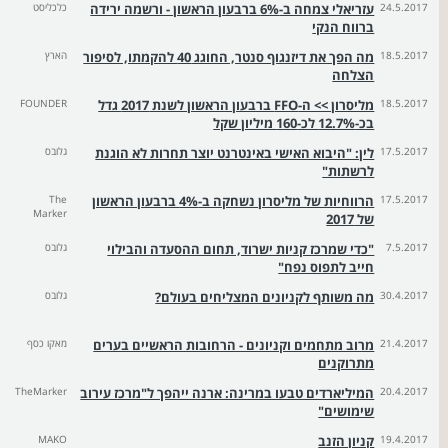
24.5.2017
עזריאלי צמחה ב-6% ברבעון הראשון - ורשמה ירידה
כלכליסט
ברווח הנקי
18.5.2017
מה הפך את דיזנגוף סנטר, החוגג 40 להקמתו, לסיפור
הארץ
הצלחה
18.5.2017
מליסרון >> ה-FFO ברבעון הראשון לשנת 2017 גדל
FOUNDER
בכ-12.7% לכ-160 מיליון שקל
17.5.2017
לין: "היבוא האישי באינטרנט יוצר תחרות לא הוגנת
גלובס
לרשתות"
17.5.2017
הרווחיות של מליסרון נשחקה ב-4% ברבעון הראשון
The
Marker
של 2017
7.5.2017
"כדי שמרכז קניות ישרוד, תחום ההסעדה והבילוי
גלובס
חייב לתפוס נפח"
30.4.2017
מה משותף לקניונים המצליחים בעולם?
גלובס
21.4.2017
מרוב מתחמים וקניונים - הרחובות הראשיים בערים
מאקו כסף
מתרוקנים
20.4.2017
המיליארדים טבעו במרינה: ארנה ייהפך ל"מרכז עירוב
TheMarker
שימושים"
19.4.2017
קניון הזנב
MAKO