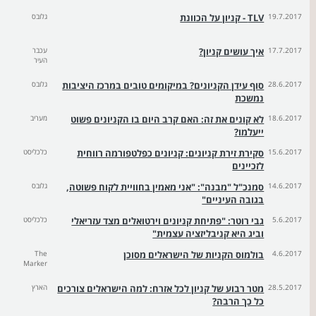
19.7.2017
TLV - קניון על הכוונת
גלובס
17.7.2017
איך עושים קניון?
עכבר
העיר
28.6.2017
סוף עידן הקניונים? במיקומים טובים במרכז היציבות
גלובס
נמשכת
18.6.2017
לא קונים את זה: האם קרב היום בו הקניונים פשוט
מעריב
ייעלמו?
15.6.2017
סקירת זירת קניונים: קניונים כפלטפורמה רווחית
כלכליסט
לזכיינים
14.6.2017
סמנכ"ל "מבנה": "אני מאמין בחוויית לקוח פשוטה,
גלובס
בגובה העיניים"
5.6.2017
גבי רוטר: "פתיחת קניונים וירטואלים מצד עזריאלי
כלכליסט
וביג היא קניבליזציה עצמית"
4.6.2017
בולמוס הקניות של הישראלים מסוכן
The
Marker
28.5.2017
מטר רבוע של קניון לכל אזרח: למה הישראלים צורכים
הארץ
כל כך הרבה?