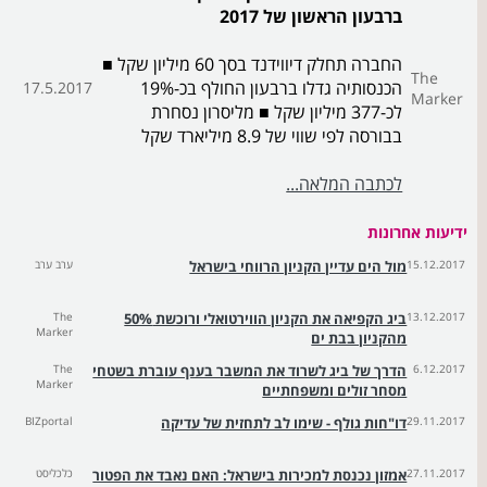
ברבעון הראשון של 2017
החברה תחלק דיווידנד בסך 60 מיליון שקל ■
The
הכנסותיה גדלו ברבעון החולף בכ-19%
17.5.2017
Marker
לכ-377 מיליון שקל ■ מליסרון נסחרת
בבורסה לפי שווי של 8.9 מיליארד שקל
לכתבה המלאה...
ידיעות אחרונות
15.12.2017
מול הים עדיין הקניון הרווחי בישראל
ערב ערב
13.12.2017
ביג הקפיאה את הקניון הווירטואלי ורוכשת 50%
The
Marker
מהקניון בבת ים
6.12.2017
הדרך של ביג לשרוד את המשבר בענף עוברת בשטחי
The
Marker
מסחר זולים ומשפחתיים
29.11.2017
דו"חות גולף - שימו לב לתחזית של עדיקה
BIZportal
27.11.2017
אמזון נכנסת למכירות בישראל: האם נאבד את הפטור
כלכליסט