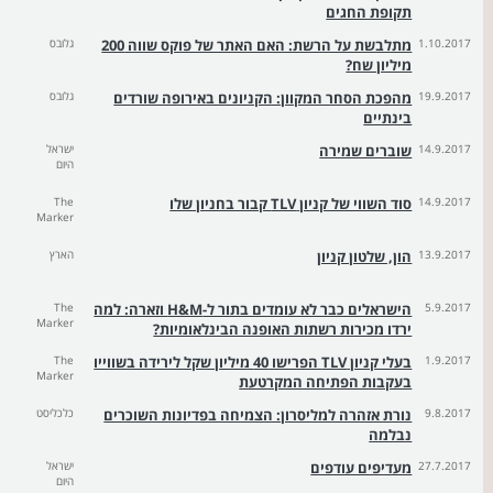
תקופת החגים
1.10.2017
מתלבשת על הרשת: האם האתר של פוקס שווה 200
גלובס
מיליון שח?
19.9.2017
מהפכת הסחר המקוון: הקניונים באירופה שורדים
גלובס
בינתיים
14.9.2017
שוברים שמירה
ישראל
היום
14.9.2017
סוד השווי של קניון TLV קבור בחניון שלו
The
Marker
13.9.2017
הון, שלטון קניון
הארץ
5.9.2017
הישראלים כבר לא עומדים בתור ל-H&M וזארה: למה
The
Marker
ירדו מכירות רשתות האופנה הבינלאומיות?
1.9.2017
בעלי קניון TLV הפרישו 40 מיליון שקל לירידה בשווייו
The
Marker
בעקבות הפתיחה המקרטעת
9.8.2017
נורת אזהרה למליסרון: הצמיחה בפדיונות השוכרים
כלכליסט
נבלמה
27.7.2017
מעדיפים עודפים
ישראל
היום