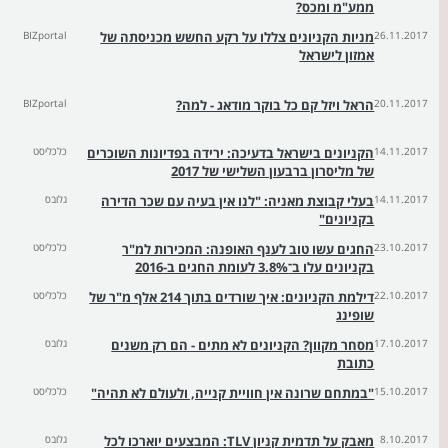
ממע"מ ומכס?
26.11.2017
מניות הקניונים צללו על רקע החשש מכניסתה של
BIZportal
אמזון לישראל
20.11.2017
הראל ויזל קם כל בוקר מודאג - למה?
BIZportal
14.11.2017
הקניונים בישראל בדעיכה: ירידה בפדיונות השוכרים
כלכליסט
של מליסרון ברבעון השלישי של 2017
14.11.2017
בעלי קבוצת מאניה: "לנו אין בעיה עם שכר הדירה
גלובס
בקניונים"
23.10.2017
החגים עשו טוב לענף האופנה: המכירות למ"ר
כלכליסט
בקניונים עלו ב־3.8% לעומת החגים ב-2016
22.10.2017
דילמת הקניונים: איך שורדים בתוך 214 אלף מ"ר של
כלכליסט
שופינג
17.10.2017
מסחר מקוון? הקניונים לא מתים - הם רק משנים
גלובס
כתובת
15.10.2017
"במתחם שרונה אין חוויית קנייה, ולעולם לא תהיה"
כלכליסט
8.10.2017
מאבק על תדמית קניון TLV: המבצעים יוארכו לכל
גלובס