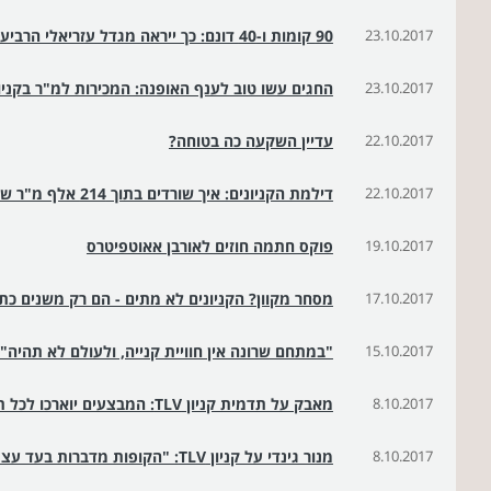
23.10.2017
90 קומות ו-40 דונם: כך ייראה מגדל עזריאלי הרביעי
23.10.2017
החגים עשו טוב לענף האופנה: המכירות למ"ר בקניונים עלו ב־3.8% לעומת
22.10.2017
עדיין השקעה כה בטוחה?
22.10.2017
דילמת הקניונים: איך שורדים בתוך 214 אלף מ"ר של שופינג
19.10.2017
פוקס חתמה חוזים לאורבן אאוטפיטרס
17.10.2017
מסחר מקוון? הקניונים לא מתים - הם רק משנים כת
15.10.2017
"במתחם שרונה אין חוויית קנייה, ולעולם לא תהיה"
8.10.2017
מאבק על תדמית קניון TLV: המבצעים יוארכו לכל תקופת החגים
8.10.2017
מנור גינדי על קניון TLV: "הקופות מדברות בעד עצמן"