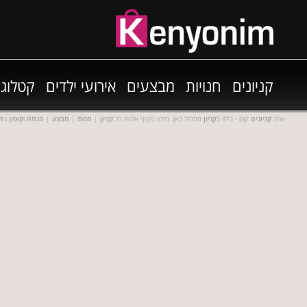
קניונים
חנויות
מבצעים
אירועי ילדים
קטלוגי
אתר
קניונים
.קום - בילוי ב
קניון
מתחיל כאן. מידע מקיף אודות כל
קניון
|
חנות
|
מבצע
|
הנחה
ו
קופון
ב
חנ