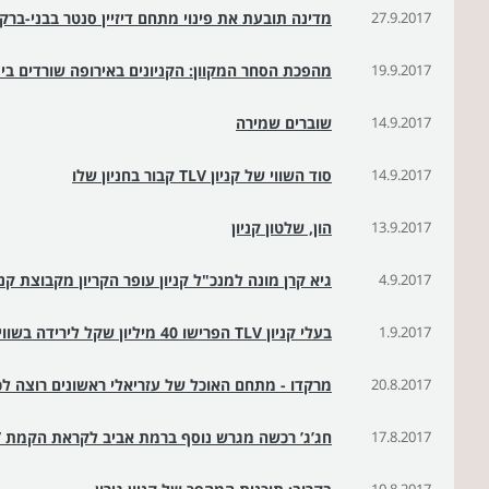
27.9.2017
מדינה תובעת את פינוי מתחם דיזיין סנטר בבני-ברק
19.9.2017
מהפכת הסחר המקוון: הקניונים באירופה שורדים בינ
14.9.2017
שוברים שמירה
14.9.2017
סוד השווי של קניון TLV קבור בחניון שלו
13.9.2017
הון, שלטון קניון
4.9.2017
גיא קרן מונה למנכ"ל קניון עופר הקריון מקבוצת קני
1.9.2017
בעלי קניון TLV הפרישו 40 מיליון שקל לירידה בשווייו בעקבות הפתיחה המקרטעת
20.8.2017
מרקדו - מתחם האוכל של עזריאלי ראשונים רוצה לכו
17.8.2017
חג’ג’ רכשה מגרש נוסף ברמת אביב לקראת הקמת ”ק