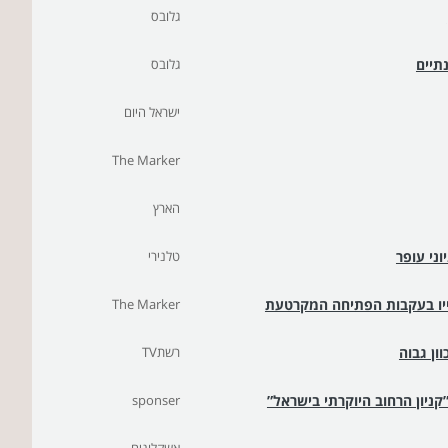
גלובס
תיים
גלובס
ישראל היום
The Marker
הארץ
וני עופר
טלנירי
The Marker
ון גבוה
רשתTV
ניון הרחוב היוקרתי בישראל”
sponser