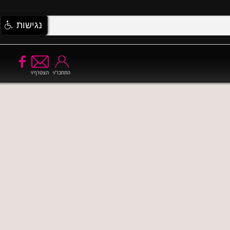
נגישות
התחבר/י
הצטרף/י