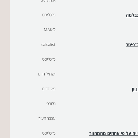
אשקלונים
נבלמה
כלכליסט
MAKO
calcalist
כלכליסט
ישראל היום
יון
כאן דרום
גלובס
עכבר העיר
כלכליסט