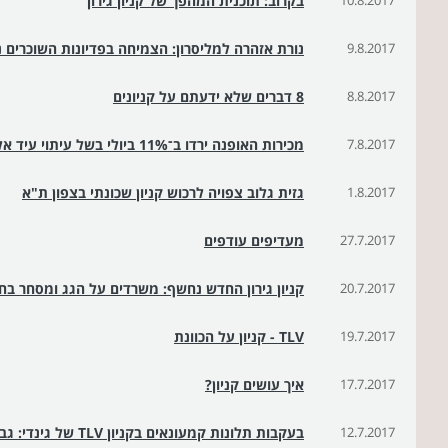
10.8.2017
בקרוב: תוכנית המהפך של קניון גירון
9.8.2017
נורת אזהרה למליסרון: הצמיחה בפדיונות השוכרים 
8.8.2017
8 דברים שלא ידעתם על קניונים
7.8.2017
מכירות האופנה ירדו ב־11% ביולי בשל עיתוי עיד אל־פיטר
1.8.2017
גזית גלוב צפויה לרכוש קניון שכונתי בצפון ת"א
27.7.2017
מעדיפים עודפים
20.7.2017
קניון גירון החדש נחשף: משרדים על הגג ומסחר בחנ
19.7.2017
TLV - קניון על הכוונת
17.7.2017
איך עושים קניון?
12.7.2017
בעקבות תלונות קמעונאים בקניון TLV של גינדי: גבייה על פי אחוזים מהמחזור