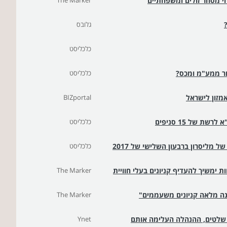
 מסחר זולים ומשפחתיים
The Marker
גלובס
כלכליסט
ור ממע"מ ומכס?
כלכליסט
מזון לישראל
BIZportal
 של 15 סניפים
כלכליסט
 מליסרון ברבעון השלישי של 2017
כלכליסט
ת ימשיך להעדיף קניונים בעלי חוויית
The Marker
The Marker
ת שלטים, ההנהלה העלימה אותם
Ynet