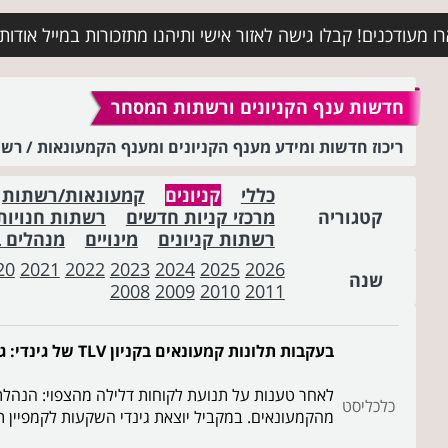
מעודכנים! קבלו גישה לאזור אישי ותיהנו מתזכורות במייל אודות א
חדשות ענף הקניונים ורשתות המסחר
ריכוז חדשות ומידע מענף הקניונים ומענף הקמעונאות / ר
כללי
קניונים
קמעונאות/רשתות
קטגוריה
מרכזי קניות חדשים
רשתות חנויות
רשתות קניונים
מינויים
מנהלים 
20
2021
2022
2023
2024
2025
2026
שנה
2008
2009
2010
2011
בעקבות תלונות קמעונאים בקניון TLV של גינדי: גבייה על פי אחוזים מהמחזור
לאחר טענות על תנועת לקוחות דלילה מהצפוי: הנהלת 
כלכליסט
מהקמעונאים. במקביל יוצאת גינדי השקעות לקמפיין תדמיתי לק