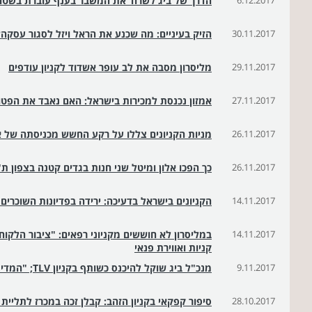
6.12.2017
הדרך של ביג לשרוד את המשבר בענף עוברת בשטחי
30.11.2017
הזיק בעיניים: מה שכנע את הראל ויזל לסגור עסקה?
29.11.2017
מליסרון מסבה את לב עופר אשדוד לקניון עודפים
27.11.2017
אמזון נכנסת למכירות בישראל: האם נאבד את הפט
26.11.2017
מניות הקניונים צללו על רקע החשש מכניסתה של א
26.11.2017
כך הפכו אלון ומיטל שני חנות בגדים קטנה בצפון ת"א לרשת
14.11.2017
הקניונים בישראל בדעיכה: ירידה בפדיונות השוכרים של
14.11.2017
במליסרון לא חוששים מקניוני רפאים: "ציבור הלקוחו
קניות ואווירת פנאי
9.11.2017
מנכ"ל ביג שוקל להיכנס כשותף בקניון TLV; "המדינה מלאה קניונים משעממים"
28.10.2017
סיפור קפקאי בקניון הזהב: קבלן זכה במכרז לתליי