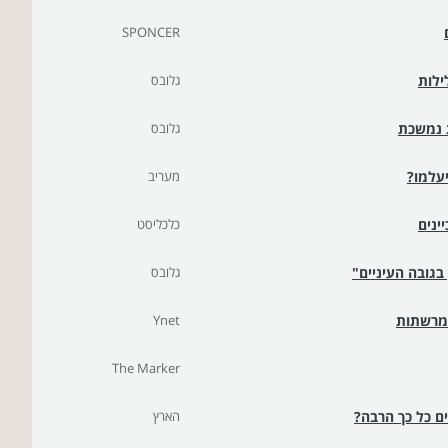
SPONCER
ילות
גלובס
ת נמשכת
גלובס
יעלמו?
מעריב
ינים
כלכליסט
בגובה העיניים"
גלובס
 מרשתות
Ynet
The Marker
ם כל כך הרבה?
הארץ