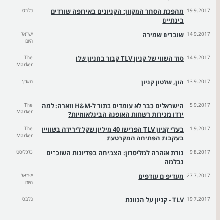
19.9.2017
מהפכת הסחר המקוון: הקניונים באירופה שורדים
גלובס
בינתיים
14.9.2017
שוברים שמירה
ישראל
היום
14.9.2017
סוד השווי של קניון TLV קבור בחניון שלו
The
Marker
13.9.2017
הון, שלטון קניון
הארץ
5.9.2017
הישראלים כבר לא עומדים בתור ל-H&M וזארה: למה
The
Marker
ירדו מכירות רשתות האופנה הבינלאומיות?
1.9.2017
בעלי קניון TLV הפרישו 40 מיליון שקל לירידה בשווייו
The
Marker
בעקבות הפתיחה המקרטעת
9.8.2017
נורת אזהרה למליסרון: הצמיחה בפדיונות השוכרים
כלכליסט
נבלמה
27.7.2017
מעדיפים עודפים
ישראל
היום
19.7.2017
TLV - קניון על הכוונת
גלובס