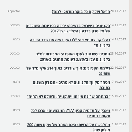
20.11.2017
הראל ויזל קם כל בוקר מודאג - למה?
BIZportal
14.11.2017
הקניונים בישראל בדעיכה: ירידה בפדיונות השוכרים
כלכליסט
של מליסרון ברבעון השלישי של 2017
14.11.2017
בעלי קבוצת מאניה: "לנו אין בעיה עם שכר הדירה
גלובס
בקניונים"
23.10.2017
החגים עשו טוב לענף האופנה: המכירות למ"ר
כלכליסט
בקניונים עלו ב־3.8% לעומת החגים ב-2016
22.10.2017
דילמת הקניונים: איך שורדים בתוך 214 אלף מ"ר של
כלכליסט
שופינג
17.10.2017
מסחר מקוון? הקניונים לא מתים - הם רק משנים
גלובס
כתובת
15.10.2017
"במתחם שרונה אין חוויית קנייה, ולעולם לא תהיה"
כלכליסט
8.10.2017
מאבק על תדמית קניון TLV: המבצעים יוארכו לכל
גלובס
תקופת החגים
1.10.2017
מתלבשת על הרשת: האם האתר של פוקס שווה 200
גלובס
מיליון שח?