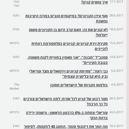
17.7.2017
איך עושים קניון?
עכבר
העיר
28.6.2017
סוף עידן הקניונים? במיקומים טובים במרכז היציבות
גלובס
נמשכת
18.6.2017
לא קונים את זה: האם קרב היום בו הקניונים פשוט
מעריב
ייעלמו?
15.6.2017
סקירת זירת קניונים: קניונים כפלטפורמה רווחית
כלכליסט
לזכיינים
14.6.2017
סמנכ"ל "מבנה": "אני מאמין בחוויית לקוח פשוטה,
גלובס
בגובה העיניים"
5.6.2017
גבי רוטר: "פתיחת קניונים וירטואלים מצד עזריאלי
כלכליסט
וביג היא קניבליזציה עצמית"
4.6.2017
בולמוס הקניות של הישראלים מסוכן
The
Marker
28.5.2017
מטר רבוע של קניון לכל אזרח: למה הישראלים צורכים
הארץ
כל כך הרבה?
24.5.2017
עזריאלי צמחה ב-6% ברבעון הראשון - ורשמה ירידה
כלכליסט
ברווח הנקי
18.5.2017
מה הפך את דיזנגוף סנטר, החוגג 40 להקמתו, לסיפור
הארץ