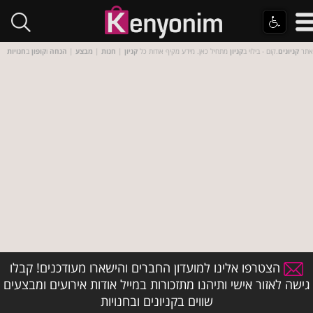
אתר
קניונים
.קום - בילוי ב
קניון
מתחיל כאן. מידע מקיף אודות כל
קניון
|
חנות
|
מבצע
|
הנחה
ו
קופון
ב
חנויות
הצטרפו אלינו למועדון החברים והישארו מעודכנים! קבלו
גישה לאזור אישי ותיהנו מתזכורות במייל אודות אירועים ומבצעים
שווים בקניונים ובחנויות