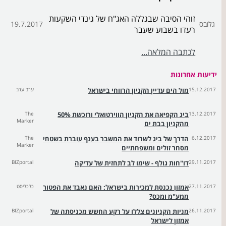
זוהי הסיבה שבגללה האג"ח של גינדי השקעות
גלובס
19.7.2017
רעדו בשבוע שעבר
לכתבה המלאה...
ידיעות אחרונות
15.12.2017
מול הים עדיין הקניון הרווחי בישראל
ערב ערב
13.12.2017
ביג הקפיאה את הקניון הווירטואלי ורוכשת 50%
The
Marker
מהקניון בבת ים
6.12.2017
הדרך של ביג לשרוד את המשבר בענף עוברת בשטחי
The
Marker
מסחר זולים ומשפחתיים
29.11.2017
דו"חות גולף - שימו לב לתחזית של עדיקה
BIZportal
27.11.2017
אמזון נכנסת למכירות בישראל: האם נאבד את הפטור
כלכליסט
ממע"מ ומכס?
26.11.2017
מניות הקניונים צללו על רקע החשש מכניסתה של
BIZportal
אמזון לישראל