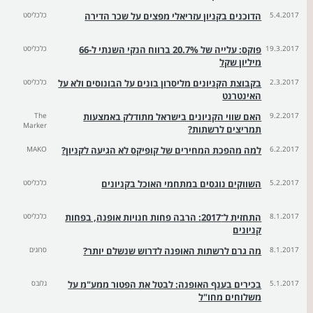
5.4.2017
הדוכנים בקניון עזריאלי מפצים על שכר הדירה
כלכליסט
19.3.2017
פוקס: עלייה של 20.7% ברווח הנקי השנתי ל-66
כלכליסט
מיליון שקל
2.3.2017
בקבוצת הקניונים מליסרון בונים על הבונוסים ולא על
כלכליסט
האינטרנט
9.2.2017
האם שווי הקניונים בישראל מתודלק באמצעות
The
Marker
תמריצים לרשתות?
6.2.2017
למה מהפכת המחירים של קופיקס לא הגיעה לקניון?
MAKO
5.2.2017
השווקים נוגסים במתחמי האוכל בקניונים
כלכליסט
8.1.2017
התחזית ל־2017: הרבה פחות חנויות אופנה, בפחות
כלכליסט
קניונים
8.1.2017
מה גרם לרשתות האופנה לדרוש שנשלם יותר?
סרוגים
5.1.2017
בכירים בענף האופנה: לבטל את הפטור ממע"מ על
גלובס
משלוחים מחו"ל