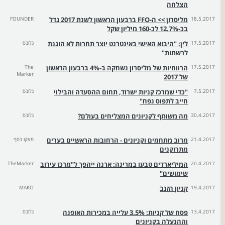
הצלחה
18.5.2017
מליסרון >> ה-FFO ברבעון הראשון לשנת 2017 גדל
FOUNDER
בכ-12.7% לכ-160 מיליון שקל
17.5.2017
לין: "היבוא האישי באינטרנט יוצר תחרות לא הוגנת
גלובס
לרשתות"
17.5.2017
הרווחיות של מליסרון נשחקה ב-4% ברבעון הראשון
The
Marker
של 2017
7.5.2017
"כדי שמרכז קניות ישרוד, תחום ההסעדה והבילוי
גלובס
חייב לתפוס נפח"
30.4.2017
מה משותף לקניונים המצליחים בעולם?
גלובס
21.4.2017
מרוב מתחמים וקניונים - הרחובות הראשיים בערים
מאקו כסף
מתרוקנים
20.4.2017
המיליארדים טבעו במרינה: ארנה ייהפך ל"מרכז עירוב
TheMarker
שימושים"
19.4.2017
קניון הזנב
MAKO
13.4.2017
פסח של קניות: 3.5% עלייה במכירות האופנה
גלובס
וההנעלה בקניונים