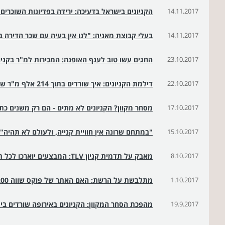
14.11.2017
הקניונים בישראל בדעיכה: ירידה בפדיונות השוכרים של
14.11.2017
בעלי קבוצת מאניה: "לנו אין בעיה עם שכר הדירה בק
23.10.2017
החגים עשו טוב לענף האופנה: המכירות למ"ר בקניונים עלו ב־3.8% לעומת
22.10.2017
דילמת הקניונים: איך שורדים בתוך 214 אלף מ"ר של שופינג
17.10.2017
מסחר מקוון? הקניונים לא מתים - הם רק משנים כת
15.10.2017
"במתחם שרונה אין חוויית קנייה, ולעולם לא תהיה"
8.10.2017
מאבק על תדמית קניון TLV: המבצעים יוארכו לכל תקופת החגים
1.10.2017
מתלבשת על הרשת: האם האתר של פוקס שווה 200 מיליון שח?
19.9.2017
מהפכת הסחר המקוון: הקניונים באירופה שורדים בינ