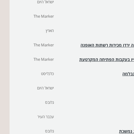
ישראל היום
The Marker
הארץ
מדים בתור ל-H&M וזארה: למה ירדו מכירות רשתות האופנה
The Marker
The Marker
נבלמה
כלכליסט
ישראל היום
גלובס
עכבר העיר
ת נמשכת
גלובס