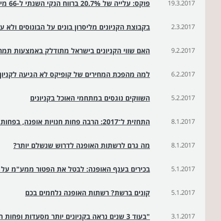
19.3.2017
פוקס: עלייה של 20.7% ברווח הנקי השנתי ל-66 מיליון שקל
2.3.2017
בקבוצת הקניונים מליסרון בונים על הבונוסים ולא ע
9.2.2017
האם שווי הקניונים בישראל מתודלק באמצעות תמר
6.2.2017
למה מהפכת המחירים של קופיקס לא הגיעה לקניון
5.2.2017
השווקים נוגסים במתחמי האוכל בקניונים
8.1.2017
התחזית ל־2017: הרבה פחות חנויות אופנה, בפחות קניונים
8.1.2017
מה גרם לרשתות האופנה לדרוש שנשלם יותר?
5.1.2017
בכירים בענף האופנה: לבטל את הפטור ממע"מ על 
5.1.2017
קונים ברשת? רשתות האופנה נלחמים בכם
3.1.2017
"בעוד 3 שנים נראה בקניונים יותר מסעדות ופחות חנויות"