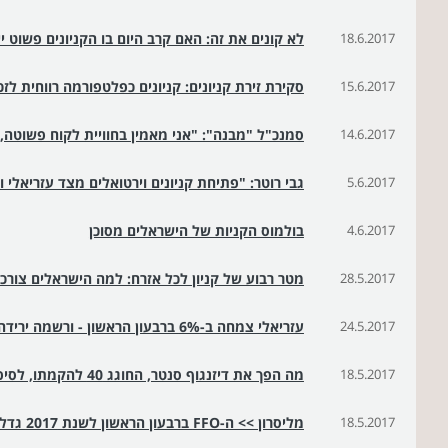
18.6.2017
לא קונים את זה: האם קרב היום בו הקניונים פשוט י
15.6.2017
סקירת זירת קניונים: קניונים כפלטפורמה רווחית לזכי
14.6.2017
סמנכ"ל "מבנה": "אני מאמין בחוויית לקוח פשוטה, 
5.6.2017
גבי רוטר: "פתיחת קניונים וירטואלים מצד עזריאלי ו
4.6.2017
בולמוס הקניות של הישראלים מסוכן
28.5.2017
מטר רבוע של קניון לכל אזרח: למה הישראלים צורכי
24.5.2017
עזריאלי צמחה ב-6% ברבעון הראשון - ורשמה ירידה ברווח הנקי
18.5.2017
מה הפך את דיזנגוף סנטר, החוגג 40 להקמתו, לסיפור הצלחה
18.5.2017
מליסרון >> ה-FFO ברבעון הראשון לשנת 2017 גדל בכ-12.7% לכ-160 מיליון שקל