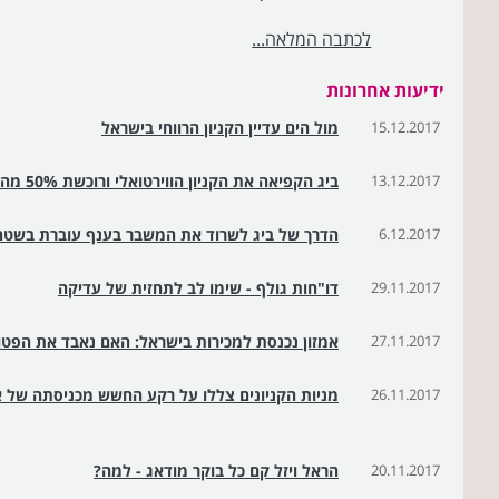
לכתבה המלאה...
ידיעות אחרונות
15.12.2017
מול הים עדיין הקניון הרווחי בישראל
13.12.2017
ביג הקפיאה את הקניון הווירטואלי ורוכשת 50% מהקניון בבת ים
6.12.2017
הדרך של ביג לשרוד את המשבר בענף עוברת בשטחי
29.11.2017
דו"חות גולף - שימו לב לתחזית של עדיקה
27.11.2017
אמזון נכנסת למכירות בישראל: האם נאבד את הפט
26.11.2017
מניות הקניונים צללו על רקע החשש מכניסתה של א
20.11.2017
הראל ויזל קם כל בוקר מודאג - למה?