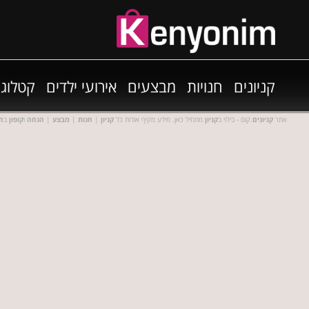
קניונים
חנויות
מבצעים
אירועי ילדים
קטלוגי
אתר
קניונים
.קום - בילוי ב
קניון
מתחיל כאן. מידע מקיף אודות כל
קניון
|
חנות
|
מבצע
|
הנחה
ו
קופון
ב
חנ