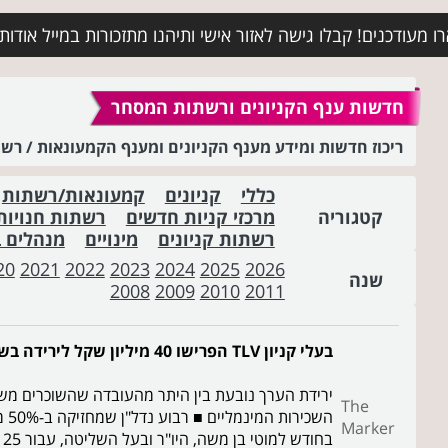
מעודכנים! קבלו גישה לאזור אישי ותיהנו מתזכורות במייל אודות א
חדשות ענף הקניונים ורשתות המסחר
ריכוז חדשות ומידע מענף הקניונים ומענף הקמעונאות / ר
כללי
קניונים
קמעונאות/רשתות
קטגוריה
מרכזי קניות חדשים
רשתות חנויות
רשתות קניונים
מינויים
מנהלים 
20
2021
2022
2023
2024
2025
2026
שנה
2008
2009
2010
2011
בעלי קניון TLV הפרישו 40 מיליון שקל לירידה בשווייו בעקבות הפתיחה המקרטעת
ירידת הערך נובעת בין היתר מהעובדה שהשוכרים מש
The
Marker
בחודש למוטי בן משה, היו"ר ובעל השליטה, עבור 25 שעות שבועיות