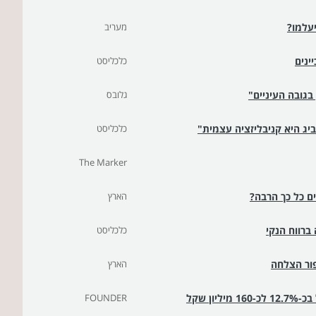
יעלמו?
מעריב
ינים
כלכליסט
בגובה העיניים"
גלובס
ביג היא קניבליזציה עצמית"
כלכליסט
The Marker
ם כל כך הרבה?
הארץ
כלכליסט
הארץ
FOUNDER