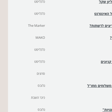
כלכליסט
ל האינטרנט
כלכליסט
יצים לרשתות?
The Marker
?
MAKO
כלכליסט
כלכליסט
סרוגים
משלוחים מחו"ל
גלובס
כיכר השבת
גלובס