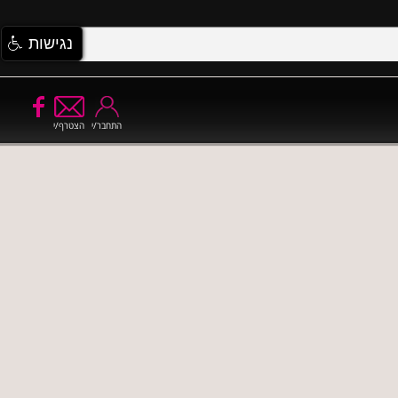
נגישות
התחבר/י
הצטרף/י