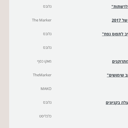
 לרשתות"
גלובס
The Marker
יב לתפוס נפח"
גלובס
גלובס
מתרוקנים
מאקו כסף
ב שימושים"
TheMarker
MAKO
גלובס
כלכליסט