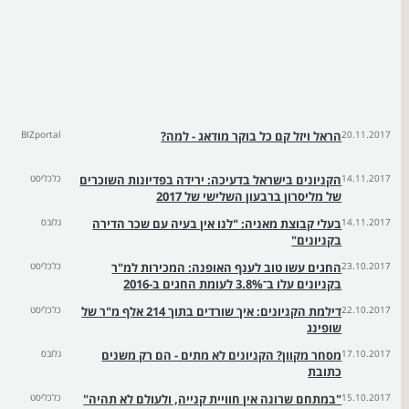
20.11.2017
הראל ויזל קם כל בוקר מודאג - למה?
BIZportal
14.11.2017
הקניונים בישראל בדעיכה: ירידה בפדיונות השוכרים
כלכליסט
של מליסרון ברבעון השלישי של 2017
14.11.2017
בעלי קבוצת מאניה: "לנו אין בעיה עם שכר הדירה
גלובס
בקניונים"
23.10.2017
החגים עשו טוב לענף האופנה: המכירות למ"ר
כלכליסט
בקניונים עלו ב־3.8% לעומת החגים ב-2016
22.10.2017
דילמת הקניונים: איך שורדים בתוך 214 אלף מ"ר של
כלכליסט
שופינג
17.10.2017
מסחר מקוון? הקניונים לא מתים - הם רק משנים
גלובס
כתובת
15.10.2017
"במתחם שרונה אין חוויית קנייה, ולעולם לא תהיה"
כלכליסט