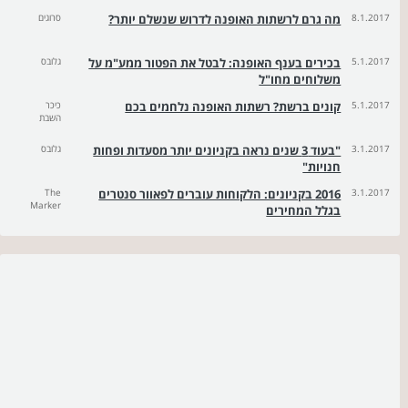
8.1.2017
מה גרם לרשתות האופנה לדרוש שנשלם יותר?
סרוגים
5.1.2017
בכירים בענף האופנה: לבטל את הפטור ממע"מ על
גלובס
משלוחים מחו"ל
5.1.2017
קונים ברשת? רשתות האופנה נלחמים בכם
כיכר
השבת
3.1.2017
"בעוד 3 שנים נראה בקניונים יותר מסעדות ופחות
גלובס
חנויות"
3.1.2017
2016 בקניונים: הלקוחות עוברים לפאוור סנטרים
The
Marker
בגלל המחירים