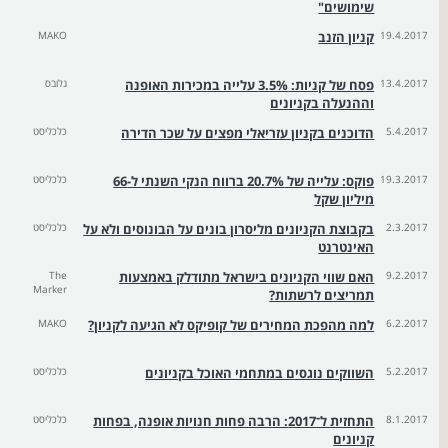
שימושים"
19.4.2017
קניון הזנב
MAKO
13.4.2017
פסח של קניות: 3.5% עלייה במכירות האופנה
גלובס
וההנעלה בקניונים
5.4.2017
הדוכנים בקניון עזריאלי מפצים על שכר הדירה
כלכליסט
19.3.2017
פוקס: עלייה של 20.7% ברווח הנקי השנתי ל-66
כלכליסט
מיליון שקל
2.3.2017
בקבוצת הקניונים מליסרון בונים על הבונוסים ולא על
כלכליסט
האינטרנט
9.2.2017
האם שווי הקניונים בישראל מתודלק באמצעות
The
Marker
תמריצים לרשתות?
6.2.2017
למה מהפכת המחירים של קופיקס לא הגיעה לקניון?
MAKO
5.2.2017
השווקים נוגסים במתחמי האוכל בקניונים
כלכליסט
8.1.2017
התחזית ל־2017: הרבה פחות חנויות אופנה, בפחות
כלכליסט
קניונים