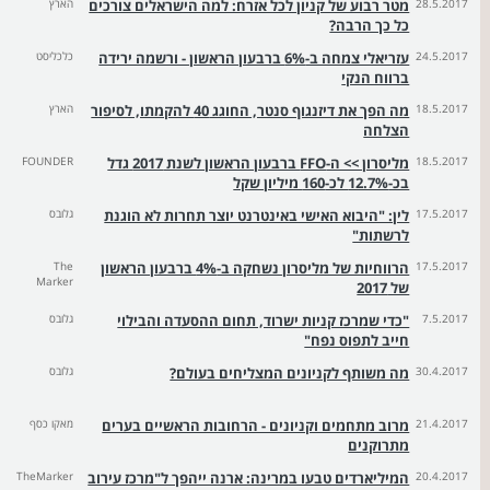
28.5.2017
מטר רבוע של קניון לכל אזרח: למה הישראלים צורכים
הארץ
כל כך הרבה?
24.5.2017
עזריאלי צמחה ב-6% ברבעון הראשון - ורשמה ירידה
כלכליסט
ברווח הנקי
18.5.2017
מה הפך את דיזנגוף סנטר, החוגג 40 להקמתו, לסיפור
הארץ
הצלחה
18.5.2017
מליסרון >> ה-FFO ברבעון הראשון לשנת 2017 גדל
FOUNDER
בכ-12.7% לכ-160 מיליון שקל
17.5.2017
לין: "היבוא האישי באינטרנט יוצר תחרות לא הוגנת
גלובס
לרשתות"
17.5.2017
הרווחיות של מליסרון נשחקה ב-4% ברבעון הראשון
The
Marker
של 2017
7.5.2017
"כדי שמרכז קניות ישרוד, תחום ההסעדה והבילוי
גלובס
חייב לתפוס נפח"
30.4.2017
מה משותף לקניונים המצליחים בעולם?
גלובס
21.4.2017
מרוב מתחמים וקניונים - הרחובות הראשיים בערים
מאקו כסף
מתרוקנים
20.4.2017
המיליארדים טבעו במרינה: ארנה ייהפך ל"מרכז עירוב
TheMarker