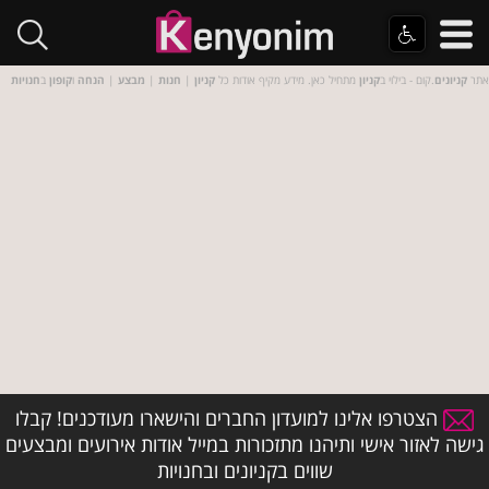
אתר
קניונים
.קום - בילוי ב
קניון
מתחיל כאן. מידע מקיף אודות כל
קניון
|
חנות
|
מבצע
|
הנחה
ו
קופון
ב
חנויות
הצטרפו אלינו למועדון החברים והישארו מעודכנים! קבלו
גישה לאזור אישי ותיהנו מתזכורות במייל אודות אירועים ומבצעים
שווים בקניונים ובחנויות