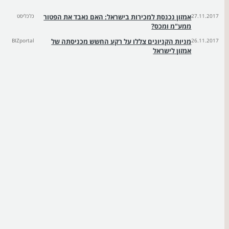
27.11.2017
אמזון נכנסת למכירות בישראל: האם נאבד את הפטור
כלכליסט
ממע"מ ומכס?
26.11.2017
מניות הקניונים צללו על רקע החשש מכניסתה של
BIZportal
אמזון לישראל