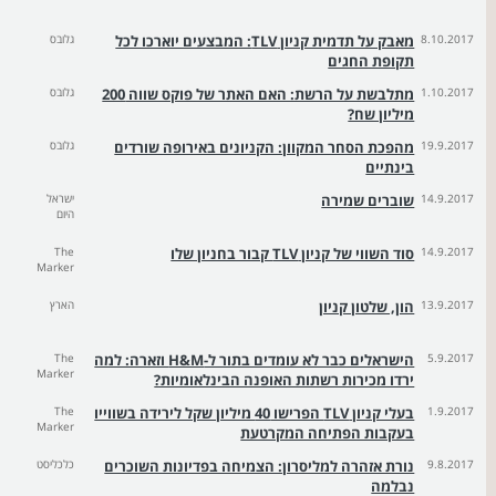
8.10.2017
מאבק על תדמית קניון TLV: המבצעים יוארכו לכל
גלובס
תקופת החגים
1.10.2017
מתלבשת על הרשת: האם האתר של פוקס שווה 200
גלובס
מיליון שח?
19.9.2017
מהפכת הסחר המקוון: הקניונים באירופה שורדים
גלובס
בינתיים
14.9.2017
שוברים שמירה
ישראל
היום
14.9.2017
סוד השווי של קניון TLV קבור בחניון שלו
The
Marker
13.9.2017
הון, שלטון קניון
הארץ
5.9.2017
הישראלים כבר לא עומדים בתור ל-H&M וזארה: למה
The
Marker
ירדו מכירות רשתות האופנה הבינלאומיות?
1.9.2017
בעלי קניון TLV הפרישו 40 מיליון שקל לירידה בשווייו
The
Marker
בעקבות הפתיחה המקרטעת
9.8.2017
נורת אזהרה למליסרון: הצמיחה בפדיונות השוכרים
כלכליסט
נבלמה