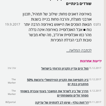
שורדים בינתיים
באירופה דואגים פחות: שילוב של תמהיל, תכנון
אורבני מוצלח, והרבה פחות בנייה בשנות
הגאות הופכים את הייאוש באירופה הרבה יותר
גלובס
19.9.2017
נוח ■ אבל האוכלוסייה באירופה אינה גדלה
מהר כמו אוכלוסיית ארה"ב, מה שלא מבשר
טובות לגבי הגדלת המכירות
לכתבה המלאה...
ידיעות אחרונות
15.12.2017
מול הים עדיין הקניון הרווחי בישראל
ערב ערב
13.12.2017
ביג הקפיאה את הקניון הווירטואלי ורוכשת 50%
The
Marker
מהקניון בבת ים
6.12.2017
הדרך של ביג לשרוד את המשבר בענף עוברת בשטחי
The
Marker
מסחר זולים ומשפחתיים
29.11.2017
דו"חות גולף - שימו לב לתחזית של עדיקה
BIZportal