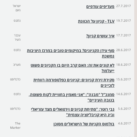
27.7.2017
מעדיפים עודפים
ישראל
היום
19.7.2017
TLV - קניון על הכוונת
גלובס
17.7.2017
איך עושים קניון?
עכבר
העיר
28.6.2017
סוף עידן הקניונים? במיקומים טובים במרכז היציבות
גלובס
נמשכת
18.6.2017
לא קונים את זה: האם קרב היום בו הקניונים פשוט
מעריב
ייעלמו?
15.6.2017
סקירת זירת קניונים: קניונים כפלטפורמה רווחית
כלכליסט
לזכיינים
14.6.2017
סמנכ"ל "מבנה": "אני מאמין בחוויית לקוח פשוטה,
גלובס
בגובה העיניים"
5.6.2017
גבי רוטר: "פתיחת קניונים וירטואלים מצד עזריאלי
כלכליסט
וביג היא קניבליזציה עצמית"
4.6.2017
בולמוס הקניות של הישראלים מסוכן
The
Marker