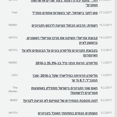
ויזל: "פוקס יכולה לעמוד בעוד שניים או שלושה
מותגים"
27.3.2017
פוט לוקר בישראל: יקר בעשרות אחוזים מחו"ל
Ynet
15.3.2017
רשמית: הרבוע הכחול הציעה לרכוש הקניונים
NEWS1
14.3.2017
קבוצת עזריאלי השיקה את מרכז עזריאלי ראשונים,
כלכליסט
בראשון לציון
2.3.2017
בקבוצת הקניונים מליסרון בונים על הבונוסים ולא על
כלכליסט
האינטרנט
1.3.2017
מליסרון: הרווח הנקי גדל בכ-35.3% ב-2016
NEWS1
1.3.2017
מליסרון הרוויחה כמיליארד שקל ב-2016; שכר
גלובס
המנכ"ל: 8.7 מ' ש'
9.2.2017
האם שווי הקניונים בישראל מתודלק באמצעות
The
Marker
תמריצים לרשתות?
6.2.2017
למה מהפכת המחירים של קופיקס לא הגיעה לקניון?
MAKO
5.2.2017
השווקים נוגסים במתחמי האוכל בקניונים
כלכליסט