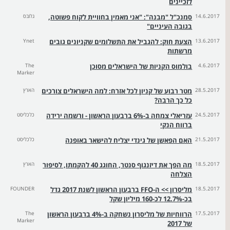
לזכיינים
14.6.2017
סמנכ"ל "מבנה": "אני מאמין בחוויית לקוח פשוטה,
גלובס
בגובה העיניים"
13.6.2017
הצעת חוק: להגביל את התשלומים שקניונים גובים
Ynet
מרשתות
4.6.2017
בולמוס הקניות של הישראלים מסוכן
The
Marker
28.5.2017
מטר רבוע של קניון לכל אזרח: למה הישראלים צורכים
הארץ
כל כך הרבה?
24.5.2017
עזריאלי צמחה ב-6% ברבעון הראשון - ורשמה ירידה
כלכליסט
ברווח הנקי
21.5.2017
האם הפאשן של גינדי יצליח להישאר באופנה
כלכליסט
18.5.2017
מה הפך את דיזנגוף סנטר, החוגג 40 להקמתו, לסיפור
הארץ
הצלחה
18.5.2017
מליסרון >> ה-FFO ברבעון הראשון לשנת 2017 גדל
FOUNDER
בכ-12.7% לכ-160 מיליון שקל
17.5.2017
הרווחיות של מליסרון נשחקה ב-4% ברבעון הראשון
The
Marker
של 2017