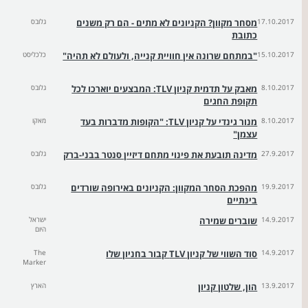
17.10.2017
מסחר מקוון? הקניונים לא מתים - הם רק משנים
גלובס
כתובת
15.10.2017
"במתחם שרונה אין חוויית קנייה, ולעולם לא תהיה"
כלכליסט
8.10.2017
מאבק על תדמית קניון TLV: המבצעים יוארכו לכל
גלובס
תקופת החגים
8.10.2017
מנור גינדי על קניון TLV: "הקופות מדברות בעד
מאקו
עצמן"
27.9.2017
מדינה תובעת את פינוי מתחם דיזיין סנטר בבני-ברק
גלובס
19.9.2017
מהפכת הסחר המקוון: הקניונים באירופה שורדים
גלובס
בינתיים
14.9.2017
שוברים שמירה
ישראל
היום
14.9.2017
סוד השווי של קניון TLV קבור בחניון שלו
The
Marker
13.9.2017
הון, שלטון קניון
הארץ