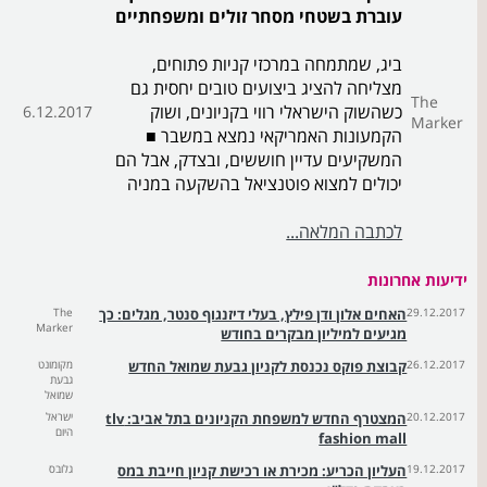
עוברת בשטחי מסחר זולים ומשפחתיים
ביג, שמתמחה במרכזי קניות פתוחים,
מצליחה להציג ביצועים טובים יחסית גם
The
כשהשוק הישראלי רווי בקניונים, ושוק
6.12.2017
Marker
הקמעונות האמריקאי נמצא במשבר ■
המשקיעים עדיין חוששים, ובצדק, אבל הם
יכולים למצוא פוטנציאל בהשקעה במניה
לכתבה המלאה...
ידיעות אחרונות
29.12.2017
האחים אלון ודן פילץ, בעלי דיזנגוף סנטר, מגלים: כך
The
Marker
מגיעים למיליון מבקרים בחודש
26.12.2017
קבוצת פוקס נכנסת לקניון גבעת שמואל החדש
מקומונט
גבעת
שמואל
20.12.2017
המצטרף החדש למשפחת הקניונים בתל אביב: tlv
ישראל
היום
fashion mall
19.12.2017
העליון הכריע: מכירת או רכישת קניון חייבת במס
גלובס