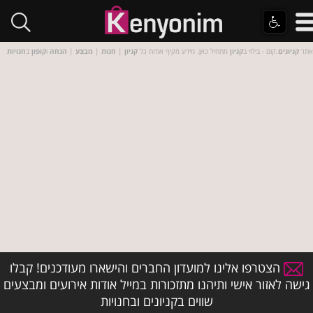
אתר
קניונים
.קום - בילוי ב
קניון
מתחיל כאן. מידע מקיף אודות כל
קניון
|
חנות
|
מבצע
|
הנחה
ו
קופון
ב
חנויות
הצטרפו אלינו למועדון החברים והישארו מעודכנים! קבלו
גישה לאזור אישי ותיהנו מתזכורות במייל אודות אירועים ומבצעים
שווים בקניונים ובחנויות