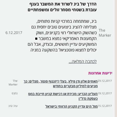
הדרך של ביג לשרוד את המשבר בענף
עוברת בשטחי מסחר זולים ומשפחתיים
ביג, שמתמחה במרכזי קניות פתוחים,
מצליחה להציג ביצועים טובים יחסית גם
The
כשהשוק הישראלי רווי בקניונים, ושוק
6.12.2017
Marker
הקמעונות האמריקאי נמצא במשבר ■
המשקיעים עדיין חוששים, ובצדק, אבל הם
יכולים למצוא פוטנציאל בהשקעה במניה
לכתבה המלאה...
ידיעות אחרונות
29.12.2017
האחים אלון ודן פילץ, בעלי דיזנגוף סנטר, מגלים: כך
The
Marker
מגיעים למיליון מבקרים בחודש
19.12.2017
העליון הכריע: מכירת או רכישת קניון חייבת במס
גלובס
כעסקת נדל"ן
15.12.2017
מול הים עדיין הקניון הרווחי בישראל
ערב ערב