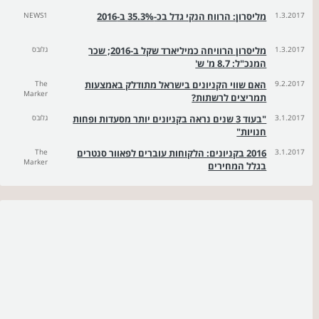
1.3.2017
מליסרון: הרווח הנקי גדל בכ-35.3% ב-2016
NEWS1
1.3.2017
מליסרון הרוויחה כמיליארד שקל ב-2016; שכר
גלובס
המנכ"ל: 8.7 מ' ש'
9.2.2017
האם שווי הקניונים בישראל מתודלק באמצעות
The
Marker
תמריצים לרשתות?
3.1.2017
"בעוד 3 שנים נראה בקניונים יותר מסעדות ופחות
גלובס
חנויות"
3.1.2017
2016 בקניונים: הלקוחות עוברים לפאוור סנטרים
The
Marker
בגלל המחירים