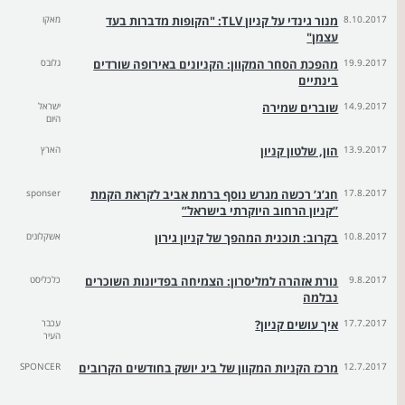
8.10.2017
מנור גינדי על קניון TLV: "הקופות מדברות בעד
מאקו
עצמן"
19.9.2017
מהפכת הסחר המקוון: הקניונים באירופה שורדים
גלובס
בינתיים
14.9.2017
שוברים שמירה
ישראל
היום
13.9.2017
הון, שלטון קניון
הארץ
17.8.2017
חג’ג’ רכשה מגרש נוסף ברמת אביב לקראת הקמת
sponser
”קניון הרחוב היוקרתי בישראל”
10.8.2017
בקרוב: תוכנית המהפך של קניון גירון
אשקלונים
9.8.2017
נורת אזהרה למליסרון: הצמיחה בפדיונות השוכרים
כלכליסט
נבלמה
17.7.2017
איך עושים קניון?
עכבר
העיר
12.7.2017
מרכז הקניות המקוון של ביג יושק בחודשים הקרובים
SPONCER