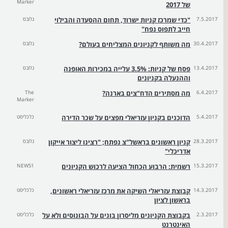
Marker
של 2017
7.5.2017
"כדי שמרכז קניות ישרוד, תחום ההסעדה והבילוי
גלובס
חייב לתפוס נפח"
30.4.2017
מה משותף לקניונים המצליחים בעולם?
גלובס
13.4.2017
פסח של קניות: 3.5% עלייה במכירות האופנה
גלובס
וההנעלה בקניונים
6.4.2017
מה מסתירים הדח"צים בארנה?
The
Marker
5.4.2017
הדוכנים בקניון עזריאלי מפצים על שכר הדירה
כלכליסט
28.3.2017
קניון ראשונים בראשל"צ נפתח; "רצינו ליצור אייקון
גלובס
אדריכלי"
15.3.2017
רשמית: הרבוע הכחול הציעה לרכוש הקניונים
NEWS1
14.3.2017
קבוצת עזריאלי השיקה את מרכז עזריאלי ראשונים,
כלכליסט
בראשון לציון
2.3.2017
בקבוצת הקניונים מליסרון בונים על הבונוסים ולא על
כלכליסט
האינטרנט