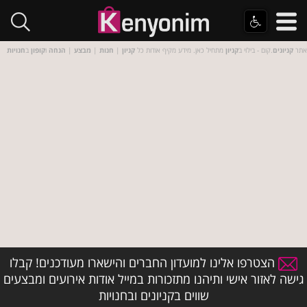
אתר
קניונים
.קום - בילוי ב
קניון
מתחיל כאן. מידע מקיף אודות כל
קניון
|
חנות
|
מבצע
|
הנחה
ו
קופון
ב
חנויות
הצטרפו אלינו למועדון החברים והישארו מעודכנים! קבלו
גישה לאזור אישי ותיהנו מתזכורות במייל אודות אירועים ומבצעים
שווים בקניונים ובחנויות