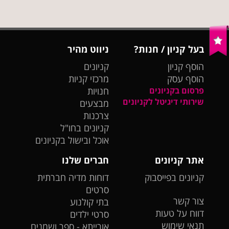
בעל קניון / חנות?
ניווט מהיר
הוסף קניון
קניונים
הוסף עסק
מרכזי קניות
פרסום בקניונים
חנויות
שירותי דיגיטל לקניונים
מבצעים
צרכנות
קניונים בחו"ל
אוכל ובישול בקניונים
אתר קניונים
חברים שלנו
קניונים בפייסבוק
דוחות מדיה חברתית
סרטים
צור קשר
בתי קולנוע
דווח על טעות
סרטי ילדים
תנאי שימוש
אורייתא - ספר ושמנים