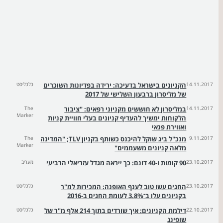
14.11.2017
הקניונים בישראל בדעיכה: ירידה בפדיונות השוכרים
כלכליסט
של מליסרון ברבעון השלישי של 2017
14.11.2017
במליסרון לא חוששים מקניוני רפאים: "ציבור
The
Marker
הלקוחות ימשיך להעדיף קניונים בעלי חוויית קניות
ואווירת פנאי
9.11.2017
מנכ"ל ביג שוקל להיכנס כשותף בקניון TLV; "המדינה
The
Marker
מלאה קניונים משעממים"
23.10.2017
90 קומות ו-40 דונם: כך ייראה מגדל עזריאלי הרביעי
מעריב
23.10.2017
החגים עשו טוב לענף האופנה: המכירות למ"ר
כלכליסט
בקניונים עלו ב־3.8% לעומת החגים ב-2016
22.10.2017
דילמת הקניונים: איך שורדים בתוך 214 אלף מ"ר של
כלכליסט
שופינג