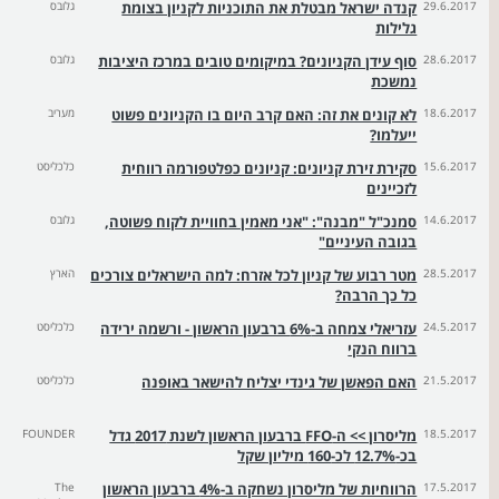
29.6.2017
קנדה ישראל מבטלת את התוכניות לקניון בצומת
גלובס
גלילות
28.6.2017
סוף עידן הקניונים? במיקומים טובים במרכז היציבות
גלובס
נמשכת
18.6.2017
לא קונים את זה: האם קרב היום בו הקניונים פשוט
מעריב
ייעלמו?
15.6.2017
סקירת זירת קניונים: קניונים כפלטפורמה רווחית
כלכליסט
לזכיינים
14.6.2017
סמנכ"ל "מבנה": "אני מאמין בחוויית לקוח פשוטה,
גלובס
בגובה העיניים"
28.5.2017
מטר רבוע של קניון לכל אזרח: למה הישראלים צורכים
הארץ
כל כך הרבה?
24.5.2017
עזריאלי צמחה ב-6% ברבעון הראשון - ורשמה ירידה
כלכליסט
ברווח הנקי
21.5.2017
האם הפאשן של גינדי יצליח להישאר באופנה
כלכליסט
18.5.2017
מליסרון >> ה-FFO ברבעון הראשון לשנת 2017 גדל
FOUNDER
בכ-12.7% לכ-160 מיליון שקל
17.5.2017
הרווחיות של מליסרון נשחקה ב-4% ברבעון הראשון
The