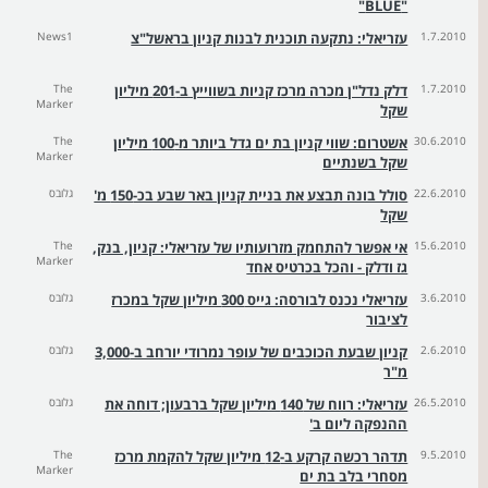
"BLUE"
1.7.2010
עזריאלי: נתקעה תוכנית לבנות קניון בראשל"צ
News1
1.7.2010
דלק נדל"ן מכרה מרכז קניות בשווייץ ב-201 מיליון
The
Marker
שקל
30.6.2010
אשטרום: שווי קניון בת ים גדל ביותר מ-100 מיליון
The
Marker
שקל בשנתיים
22.6.2010
סולל בונה תבצע את בניית קניון באר שבע בכ-150 מ'
גלובס
שקל
15.6.2010
אי אפשר להתחמק מזרועותיו של עזריאלי: קניון, בנק,
The
Marker
גז ודלק - והכל בכרטיס אחד
3.6.2010
עזריאלי נכנס לבורסה: גייס 300 מיליון שקל במכרז
גלובס
לציבור
2.6.2010
קניון שבעת הכוכבים של עופר נמרודי יורחב ב-3,000
גלובס
מ"ר
26.5.2010
עזריאלי: רווח של 140 מיליון שקל ברבעון; דוחה את
גלובס
ההנפקה ליום ב'
9.5.2010
תדהר רכשה קרקע ב-12 מיליון שקל להקמת מרכז
The
Marker
מסחרי בלב בת ים