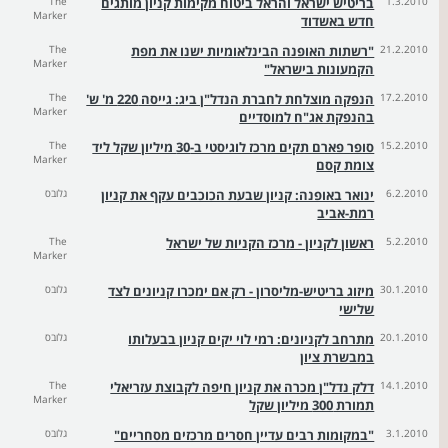
1.3.2010
בריטיש ישראל והראל ביטוח מקימות קניון מותגים
The
Marker
חדש באשדוד
21.2.2010
"רשתות האופנה הבינלאומיות ישנו את מפת
The
Marker
הקמעונות בישראל"
17.2.2010
הנפקה מוצלחת לחברת הנדל"ן ביג: גייסה 220 מ' ש'
The
Marker
בהנפקת אג"ח למוסדיים
15.2.2010
סופר פארם תקים מרכז לוגיסטי ב-30 מיליון שקל ליד
The
Marker
צומת קסם
6.2.2010
ינואר באופנה: קניון שבעת הכוכבים עקף את קניון
גלובס
רמת-אביב
5.2.2010
ראשון לקניון - מרכז הקניות של ישראל
The
Marker
30.1.2010
מיזוג בריטיש-מליסרון - רק אם ימכרו קניונים לצד
גלובס
שלישי
20.1.2010
מתרחב לקניונים: רמי לוי יקים קניון בבעלותו
גלובס
במבשרת ציון
14.1.2010
דלק נדל"ן מכרה את קניון חיפה לקבוצת עזריאלי
The
Marker
תמורת 300 מיליון שקל
3.1.2010
"במקומות רבים עדיין חסרים מרכזים מסחריים"
גלובס