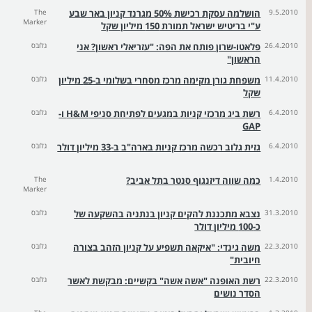
9.5.2010
הושלמה עסקת רכישת 50% מגרנד קניון באר שבע
The
Marker
ע"י בריטיש ישראל תמורת 150 מיליון שקל
26.4.2010
פלאטו-שרון פותח את הפה: "עזריאלי ראשון? אני
גלובס
הראשון"
11.4.2010
משפחת גורן מקימה מרכז מסחרי בשלומי ב-25 מיליון
גלובס
שקל
6.4.2010
רשת ביג מרכזי קניות במגעים לפתיחת סניפי H&M ו-
גלובס
GAP
6.4.2010
גזית גלוב רכשה מרכז קניות בארה"ב ב-33 מיליון דולר
גלובס
1.4.2010
כמה שווה דיזנגוף סנטר בתל אביב?
The
Marker
31.3.2010
נצבא מתכננת להקים קניון בנתניה בהשקעה של
גלובס
כ-100 מיליון דולר
22.3.2010
משה גינדי: "איקאה תשפיע על קניון הזהב בצורה
גלובס
חיובית"
22.3.2010
רשת האופנה "אשה אשה" בקשיים: מבקשת לאשר
גלובס
הסדר נושים