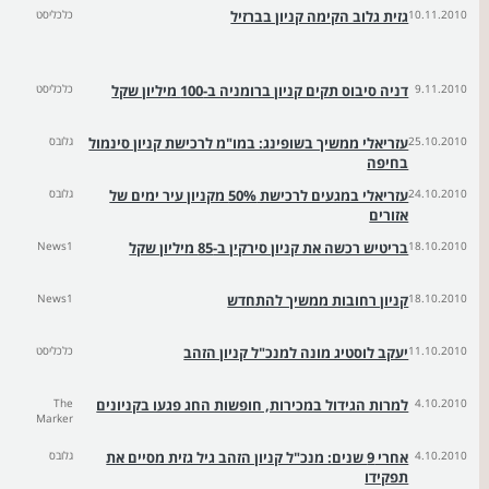
10.11.2010
גזית גלוב הקימה קניון בברזיל
כלכליסט
9.11.2010
דניה סיבוס תקים קניון ברומניה ב-100 מיליון שקל
כלכליסט
25.10.2010
עזריאלי ממשיך בשופינג: במו"מ לרכישת קניון סינמול
גלובס
בחיפה
24.10.2010
עזריאלי במגעים לרכישת 50% מקניון עיר ימים של
גלובס
אזורים
18.10.2010
בריטיש רכשה את קניון סירקין ב-85 מיליון שקל
News1
18.10.2010
קניון רחובות ממשיך להתחדש
News1
11.10.2010
יעקב לוסטיג מונה למנכ"ל קניון הזהב
כלכליסט
4.10.2010
למרות הגידול במכירות, חופשות החג פגעו בקניונים
The
Marker
4.10.2010
אחרי 9 שנים: מנכ"ל קניון הזהב גיל גזית מסיים את
גלובס
תפקידו