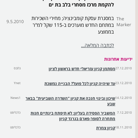
להקמת מרכז מסחרי בלב בת ים
במסגרת עסקת קומבינציה; מחירי השכירות
The
9.5.2010
Marker
במתחם החדש מוערכים ב-115 שקל למ"ר
בממוצע
לכתבה המלאה...
ידיעות אחרונות
27.12.2010
מסתמן קניון עזריאלי חדש בראשון לציון
גלובס
23.12.2010
עד שיהיה קניון לכל פועל? הבנייה נמשכת
Ynet
14.12.2010
שיכון ובינוי חנכה את קניון "השדרה השביעית" בבאר
News1
שבע
7.12.2010
המשביר הפסידה בעליון: לא תיפתח בינתיים חנות
כלכליסט
מתחרה לסופר-פארם בגרנד קניון
18.11.2010
קניון צמרת
כלכליסט