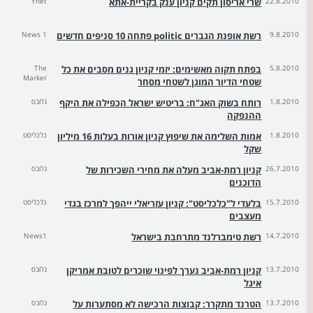
22.8.2010
שרי אריסון תקים קניון ענק בקריית-אתא
Ynet
9.8.2010
רשת אופנת הגברים politic פתחה 10 סניפים חדשים
News 1
5.8.2010
בפתח תקוה מאשימים: יזמי קניון גנים מסבים את כל
The
Marker
שטחי הדיור המוגן לשטחי מסחר
1.8.2010
רותח בשוק האג"ח: בריטיש ישראל הכפילה את היקף
גלובס
ההנפקה
1.8.2010
אמות השלימה את שיפוץ קניון אורות בעלות 16 מיליון
כלכליסט
שקל
26.7.2010
קניון רמת-אביב מעלה את מחירי השכירות של
גלובס
הדוכנים
15.7.2010
בלעדי ל"כלכליסט": קניון עזריאלי ייהפך למרכז בגדי
כלכליסט
מעצבים
14.7.2010
רשת טימברלנד מתרחבת בישראל
News1
13.7.2010
קניון רמת-אביב נערך לפינוי שוכרים לטובת אמריקן
גלובס
איגל
13.7.2010
הטרנד מתקרר: קבוצות הרכישה לא מסתערות על
גלובס