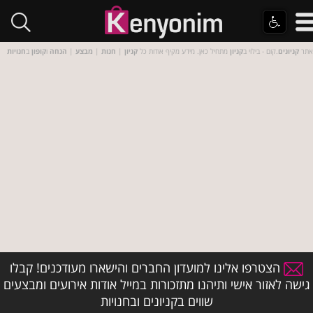
אתר
קניונים
.קום - בילוי ב
קניון
מתחיל כאן. מידע מקיף אודות כל
קניון
|
חנות
|
מבצע
|
הנחה
ו
קופון
ב
חנויות
הצטרפו אלינו למועדון החברים והישארו מעודכנים! קבלו
גישה לאזור אישי ותיהנו מתזכורות במייל אודות אירועים ומבצעים
שווים בקניונים ובחנויות