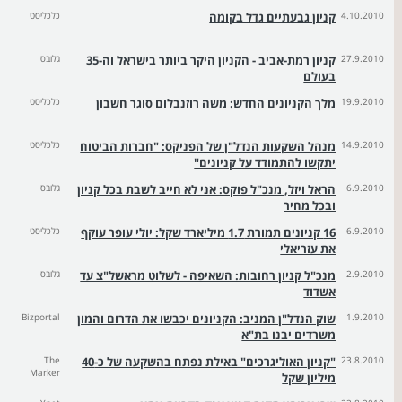
4.10.2010
קניון גבעתיים גדל בקומה
כלכליסט
27.9.2010
קניון רמת-אביב - הקניון היקר ביותר בישראל וה-35
גלובס
בעולם
19.9.2010
מלך הקניונים החדש: משה רוזנבלום סוגר חשבון
כלכליסט
14.9.2010
מנהל השקעות הנדל"ן של הפניקס: "חברות הביטוח
כלכליסט
יתקשו להתמודד על קניונים"
6.9.2010
הראל ויזל, מנכ"ל פוקס: אני לא חייב לשבת בכל קניון
גלובס
ובכל מחיר
6.9.2010
16 קניונים תמורת 1.7 מיליארד שקל: יולי עופר עוקף
כלכליסט
את עזריאלי
2.9.2010
מנכ"ל קניון רחובות: השאיפה - לשלוט מראשל"צ עד
גלובס
אשדוד
1.9.2010
שוק הנדל"ן המניב: הקניונים יכבשו את הדרום והמון
Bizportal
משרדים יבנו בת"א
23.8.2010
"קניון האוליגרכים" באילת נפתח בהשקעה של כ-40
The
Marker
מיליון שקל