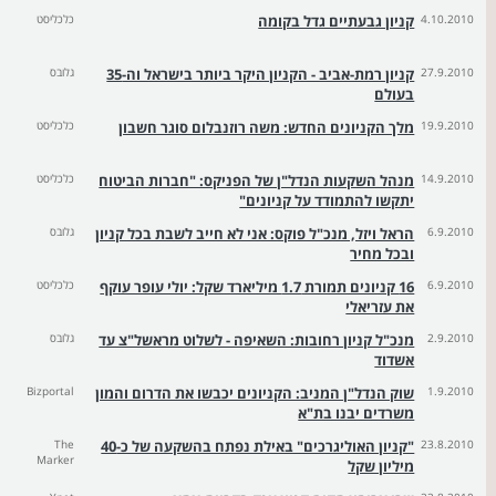
4.10.2010
קניון גבעתיים גדל בקומה
כלכליסט
27.9.2010
קניון רמת-אביב - הקניון היקר ביותר בישראל וה-35
גלובס
בעולם
19.9.2010
מלך הקניונים החדש: משה רוזנבלום סוגר חשבון
כלכליסט
14.9.2010
מנהל השקעות הנדל"ן של הפניקס: "חברות הביטוח
כלכליסט
יתקשו להתמודד על קניונים"
6.9.2010
הראל ויזל, מנכ"ל פוקס: אני לא חייב לשבת בכל קניון
גלובס
ובכל מחיר
6.9.2010
16 קניונים תמורת 1.7 מיליארד שקל: יולי עופר עוקף
כלכליסט
את עזריאלי
2.9.2010
מנכ"ל קניון רחובות: השאיפה - לשלוט מראשל"צ עד
גלובס
אשדוד
1.9.2010
שוק הנדל"ן המניב: הקניונים יכבשו את הדרום והמון
Bizportal
משרדים יבנו בת"א
23.8.2010
"קניון האוליגרכים" באילת נפתח בהשקעה של כ-40
The
Marker
מיליון שקל