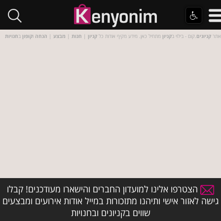
אתר
קניונים
.קום - בילוי ב
קניון
מתחיל כאן. מידע מקיף אודות כל
קניון
|
חנות
|
מבצע
|
הנחה
ו
קופון
ב
חנויות
הצטרפו אלינו למועדון החברים והישארו מעודכנים! קבלו
גישה לאזור אישי ותיהנו מתזכורות במייל אודות אירועים ומבצעים
שווים בקניונים ובחנויות