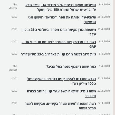
9.5.2010
הושלמה עסקת רכישת 50% מגרנד קניון באר שבע
The
Marker
ע"י בריטיש ישראל תמורת 150 מיליון שקל
26.4.2010
פלאטו-שרון פותח את הפה: "עזריאלי ראשון? אני
גלובס
הראשון"
11.4.2010
משפחת גורן מקימה מרכז מסחרי בשלומי ב-25 מיליון
גלובס
שקל
6.4.2010
רשת ביג מרכזי קניות במגעים לפתיחת סניפי H&M ו-
גלובס
GAP
6.4.2010
גזית גלוב רכשה מרכז קניות בארה"ב ב-33 מיליון דולר
גלובס
1.4.2010
כמה שווה דיזנגוף סנטר בתל אביב?
The
Marker
31.3.2010
נצבא מתכננת להקים קניון בנתניה בהשקעה של
גלובס
כ-100 מיליון דולר
22.3.2010
משה גינדי: "איקאה תשפיע על קניון הזהב בצורה
גלובס
חיובית"
22.3.2010
רשת האופנה "אשה אשה" בקשיים: מבקשת לאשר
גלובס
הסדר נושים