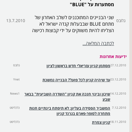
מסתערות על "BLUE"
שני הבניינים המתוכננים לשלב האחרון של
גלובס
13.7.2010
מתחם BLUE שבבעלות קנדה ישראל לא
הצליחו להיות משווקים על ידי קבוצות רכישה
לכתבה המלאה...
ידיעות אחרונות
27.12.2010
מסתמן קניון עזריאלי חדש בראשון לציון
גלובס
23.12.2010
עד שיהיה קניון לכל פועל? הבנייה נמשכת
Ynet
14.12.2010
שיכון ובינוי חנכה את קניון "השדרה השביעית" בבאר
News1
שבע
7.12.2010
המשביר הפסידה בעליון: לא תיפתח בינתיים חנות
כלכליסט
מתחרה לסופר-פארם בגרנד קניון
18.11.2010
קניון צמרת
כלכליסט