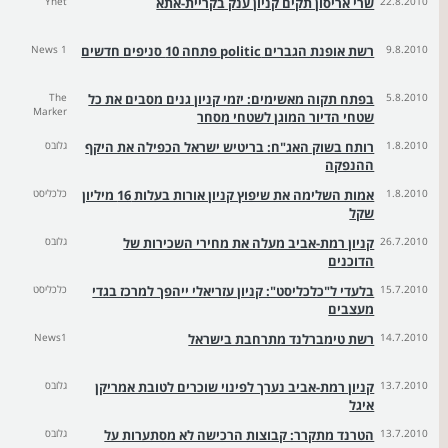
22.8.2010
שרי אריסון תקים קניון ענק בקריית-אתא
Ynet
9.8.2010
רשת אופנת הגברים politic פתחה 10 סניפים חדשים
News 1
5.8.2010
בפתח תקוה מאשימים: יזמי קניון גנים מסבים את כל
The
Marker
שטחי הדיור המוגן לשטחי מסחר
1.8.2010
רותח בשוק האג"ח: בריטיש ישראל הכפילה את היקף
גלובס
ההנפקה
1.8.2010
אמות השלימה את שיפוץ קניון אורות בעלות 16 מיליון
כלכליסט
שקל
26.7.2010
קניון רמת-אביב מעלה את מחירי השכירות של
גלובס
הדוכנים
15.7.2010
בלעדי ל"כלכליסט": קניון עזריאלי ייהפך למרכז בגדי
כלכליסט
מעצבים
14.7.2010
רשת טימברלנד מתרחבת בישראל
News1
13.7.2010
קניון רמת-אביב נערך לפינוי שוכרים לטובת אמריקן
גלובס
איגל
13.7.2010
הטרנד מתקרר: קבוצות הרכישה לא מסתערות על
גלובס