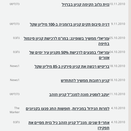
10.11.2010
גזית גלוב הקימה קניון בברזיל
כלכליסט
9.11.2010
דניה סיבוס תקים קניון ברומניה ב-100 מיליון שקל
כלכליסט
25.10.2010
עזריאלי ממשיך בשופינג: במו"מ לרכישת קניון סינמול
גלובס
בחיפה
24.10.2010
עזריאלי במגעים לרכישת 50% מקניון עיר ימים של
גלובס
אזורים
18.10.2010
בריטיש רכשה את קניון סירקין ב-85 מיליון שקל
News1
18.10.2010
קניון רחובות ממשיך להתחדש
News1
11.10.2010
יעקב לוסטיג מונה למנכ"ל קניון הזהב
כלכליסט
4.10.2010
למרות הגידול במכירות, חופשות החג פגעו בקניונים
The
Marker
4.10.2010
אחרי 9 שנים: מנכ"ל קניון הזהב גיל גזית מסיים את
גלובס
תפקידו