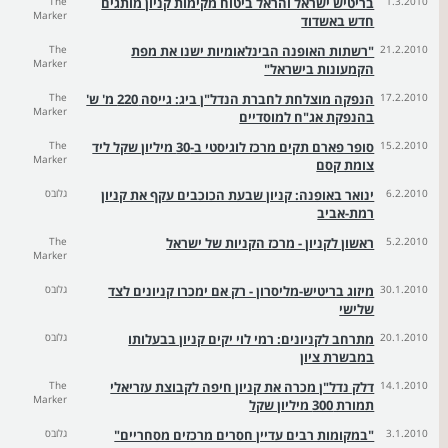
1.3.2010
בריטיש ישראל והראל ביטוח מקימות קניון מותגים
The
Marker
חדש באשדוד
21.2.2010
"רשתות האופנה הבינלאומיות ישנו את מפת
The
Marker
הקמעונות בישראל"
17.2.2010
הנפקה מוצלחת לחברת הנדל"ן ביג: גייסה 220 מ' ש'
The
Marker
בהנפקת אג"ח למוסדיים
15.2.2010
סופר פארם תקים מרכז לוגיסטי ב-30 מיליון שקל ליד
The
Marker
צומת קסם
6.2.2010
ינואר באופנה: קניון שבעת הכוכבים עקף את קניון
גלובס
רמת-אביב
5.2.2010
ראשון לקניון - מרכז הקניות של ישראל
The
Marker
30.1.2010
מיזוג בריטיש-מליסרון - רק אם ימכרו קניונים לצד
גלובס
שלישי
20.1.2010
מתרחב לקניונים: רמי לוי יקים קניון בבעלותו
גלובס
במבשרת ציון
14.1.2010
דלק נדל"ן מכרה את קניון חיפה לקבוצת עזריאלי
The
Marker
תמורת 300 מיליון שקל
3.1.2010
"במקומות רבים עדיין חסרים מרכזים מסחריים"
גלובס