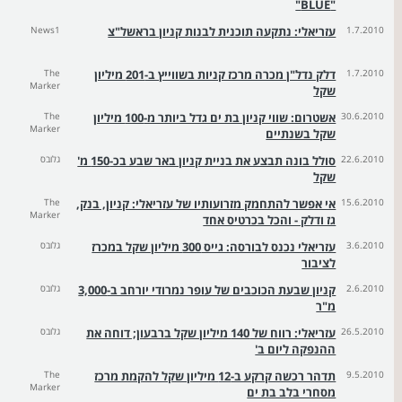
"BLUE"
1.7.2010
עזריאלי: נתקעה תוכנית לבנות קניון בראשל"צ
News1
1.7.2010
דלק נדל"ן מכרה מרכז קניות בשווייץ ב-201 מיליון
The
Marker
שקל
30.6.2010
אשטרום: שווי קניון בת ים גדל ביותר מ-100 מיליון
The
Marker
שקל בשנתיים
22.6.2010
סולל בונה תבצע את בניית קניון באר שבע בכ-150 מ'
גלובס
שקל
15.6.2010
אי אפשר להתחמק מזרועותיו של עזריאלי: קניון, בנק,
The
Marker
גז ודלק - והכל בכרטיס אחד
3.6.2010
עזריאלי נכנס לבורסה: גייס 300 מיליון שקל במכרז
גלובס
לציבור
2.6.2010
קניון שבעת הכוכבים של עופר נמרודי יורחב ב-3,000
גלובס
מ"ר
26.5.2010
עזריאלי: רווח של 140 מיליון שקל ברבעון; דוחה את
גלובס
ההנפקה ליום ב'
9.5.2010
תדהר רכשה קרקע ב-12 מיליון שקל להקמת מרכז
The
Marker
מסחרי בלב בת ים