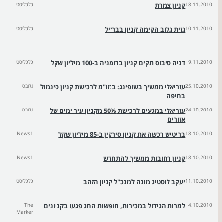
18.11.2010
קניון צמרת
כלכליסט
10.11.2010
גזית גלוב הקימה קניון בברזיל
כלכליסט
9.11.2010
דניה סיבוס תקים קניון ברומניה ב-100 מיליון שקל
כלכליסט
25.10.2010
עזריאלי ממשיך בשופינג: במו"מ לרכישת קניון סינמול
גלובס
בחיפה
24.10.2010
עזריאלי במגעים לרכישת 50% מקניון עיר ימים של
גלובס
אזורים
18.10.2010
בריטיש רכשה את קניון סירקין ב-85 מיליון שקל
News1
18.10.2010
קניון רחובות ממשיך להתחדש
News1
11.10.2010
יעקב לוסטיג מונה למנכ"ל קניון הזהב
כלכליסט
4.10.2010
למרות הגידול במכירות, חופשות החג פגעו בקניונים
The
Marker