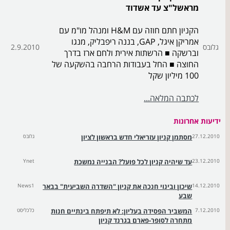
מראשל"צ עד אשדוד
הקניון חתם חוזה עם H&M ומנהל מו"מ עם
אמריקן איגל, GAP, בננה ריפבליק, מנגו
גלובס
2.9.2010
וברשקה ■ הרשתות אירית ולחם ארז בדרך
החוצה ■ החל בעבודות הרחבה בהשקעה של
100 מיליון שקל
לכתבה המלאה...
ידיעות אחרונות
27.12.2010
מסתמן קניון עזריאלי חדש בראשון לציון
גלובס
23.12.2010
עד שיהיה קניון לכל פועל? הבנייה נמשכת
Ynet
14.12.2010
שיכון ובינוי חנכה את קניון "השדרה השביעית" בבאר
News1
שבע
7.12.2010
המשביר הפסידה בעליון: לא תיפתח בינתיים חנות
כלכליסט
מתחרה לסופר-פארם בגרנד קניון