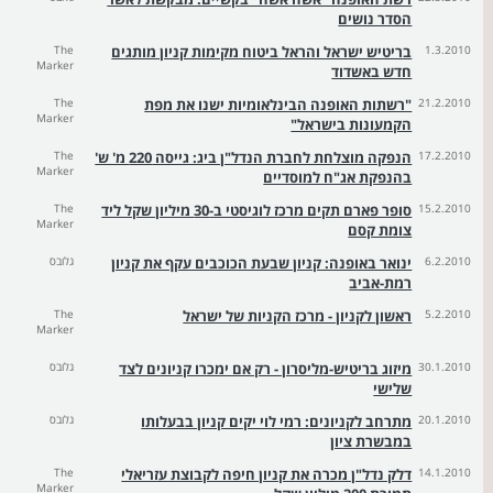
הסדר נושים
1.3.2010
בריטיש ישראל והראל ביטוח מקימות קניון מותגים
The
Marker
חדש באשדוד
21.2.2010
"רשתות האופנה הבינלאומיות ישנו את מפת
The
Marker
הקמעונות בישראל"
17.2.2010
הנפקה מוצלחת לחברת הנדל"ן ביג: גייסה 220 מ' ש'
The
Marker
בהנפקת אג"ח למוסדיים
15.2.2010
סופר פארם תקים מרכז לוגיסטי ב-30 מיליון שקל ליד
The
Marker
צומת קסם
6.2.2010
ינואר באופנה: קניון שבעת הכוכבים עקף את קניון
גלובס
רמת-אביב
5.2.2010
ראשון לקניון - מרכז הקניות של ישראל
The
Marker
30.1.2010
מיזוג בריטיש-מליסרון - רק אם ימכרו קניונים לצד
גלובס
שלישי
20.1.2010
מתרחב לקניונים: רמי לוי יקים קניון בבעלותו
גלובס
במבשרת ציון
14.1.2010
דלק נדל"ן מכרה את קניון חיפה לקבוצת עזריאלי
The
Marker