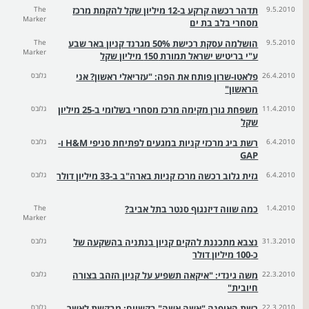
9.5.2010
תדהר רכשה קרקע ב-12 מיליון שקל להקמת מרכז
The
Marker
מסחרי בלב בת ים
9.5.2010
הושלמה עסקת רכישת 50% מגרנד קניון באר שבע
The
Marker
ע"י בריטיש ישראל תמורת 150 מיליון שקל
26.4.2010
פלאטו-שרון פותח את הפה: "עזריאלי ראשון? אני
גלובס
הראשון"
11.4.2010
משפחת גורן מקימה מרכז מסחרי בשלומי ב-25 מיליון
גלובס
שקל
6.4.2010
רשת ביג מרכזי קניות במגעים לפתיחת סניפי H&M ו-
גלובס
GAP
6.4.2010
גזית גלוב רכשה מרכז קניות בארה"ב ב-33 מיליון דולר
גלובס
1.4.2010
כמה שווה דיזנגוף סנטר בתל אביב?
The
Marker
31.3.2010
נצבא מתכננת להקים קניון בנתניה בהשקעה של
גלובס
כ-100 מיליון דולר
22.3.2010
משה גינדי: "איקאה תשפיע על קניון הזהב בצורה
גלובס
חיובית"
22.3.2010
רשת האופנה "אשה אשה" בקשיים: מבקשת לאשר
גלובס