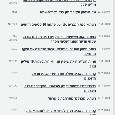
Marker
מיליון שקל
22.8.2010
שרי אריסון תקים קניון ענק בקריית-אתא
Ynet
9.8.2010
רשת אופנת הגברים politic פתחה 10 סניפים חדשים
News 1
5.8.2010
בפתח תקוה מאשימים: יזמי קניון גנים מסבים את כל
The
Marker
שטחי הדיור המוגן לשטחי מסחר
1.8.2010
רותח בשוק האג"ח: בריטיש ישראל הכפילה את היקף
גלובס
ההנפקה
1.8.2010
אמות השלימה את שיפוץ קניון אורות בעלות 16 מיליון
כלכליסט
שקל
26.7.2010
קניון רמת-אביב מעלה את מחירי השכירות של
גלובס
הדוכנים
15.7.2010
בלעדי ל"כלכליסט": קניון עזריאלי ייהפך למרכז בגדי
כלכליסט
מעצבים
14.7.2010
רשת טימברלנד מתרחבת בישראל
News1
13.7.2010
קניון רמת-אביב נערך לפינוי שוכרים לטובת אמריקן
גלובס