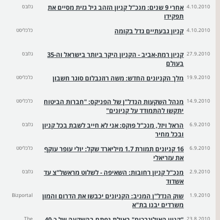
4.10.2010
אחרי 9 שנים: מנכ"ל קניון הזהב גיל גזית מסיים את
גלובס
תפקידו
4.10.2010
קניון גבעתיים גדל בקומה
כלכליסט
27.9.2010
קניון רמת-אביב - הקניון היקר ביותר בישראל וה-35
גלובס
בעולם
19.9.2010
מלך הקניונים החדש: משה רוזנבלום סוגר חשבון
כלכליסט
14.9.2010
מנהל השקעות הנדל"ן של הפניקס: "חברות הביטוח
כלכליסט
יתקשו להתמודד על קניונים"
6.9.2010
הראל ויזל, מנכ"ל פוקס: אני לא חייב לשבת בכל קניון
גלובס
ובכל מחיר
6.9.2010
16 קניונים תמורת 1.7 מיליארד שקל: יולי עופר עוקף
כלכליסט
את עזריאלי
2.9.2010
מנכ"ל קניון רחובות: השאיפה - לשלוט מראשל"צ עד
גלובס
אשדוד
1.9.2010
שוק הנדל"ן המניב: הקניונים יכבשו את הדרום והמון
Bizportal
משרדים יבנו בת"א
23.8.2010
"קניון האוליגרכים" באילת נפתח בהשקעה של כ-40
The