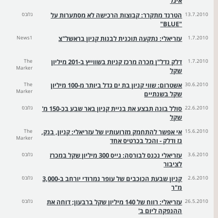
איגל
13.7.2010
הטרנד מתקרר: קבוצות הרכישה לא מסתערות על
גלובס
"BLUE"
1.7.2010
עזריאלי: נתקעה תוכנית לבנות קניון בראשל"צ
News1
1.7.2010
דלק נדל"ן מכרה מרכז קניות בשווייץ ב-201 מיליון
The
Marker
שקל
30.6.2010
אשטרום: שווי קניון בת ים גדל ביותר מ-100 מיליון
The
Marker
שקל בשנתיים
22.6.2010
סולל בונה תבצע את בניית קניון באר שבע בכ-150 מ'
גלובס
שקל
15.6.2010
אי אפשר להתחמק מזרועותיו של עזריאלי: קניון, בנק,
The
Marker
גז ודלק - והכל בכרטיס אחד
3.6.2010
עזריאלי נכנס לבורסה: גייס 300 מיליון שקל במכרז
גלובס
לציבור
2.6.2010
קניון שבעת הכוכבים של עופר נמרודי יורחב ב-3,000
גלובס
מ"ר
26.5.2010
עזריאלי: רווח של 140 מיליון שקל ברבעון; דוחה את
גלובס
ההנפקה ליום ב'