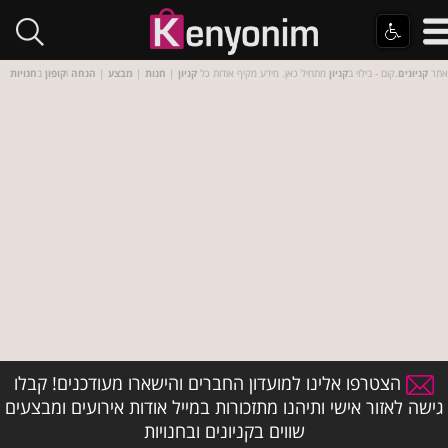
אתר
קניונים
.קום - בילוי ב
קניון
מתחיל כאן. מידע מקיף אודות כל
קניון
|
חנות
|
מבצע
|
הנחה
ו
קופון
ב
חנויות
הצטרפו אלינו למועדון החברים והישארו מעודכנים! קבלו
גישה לאזור אישי ותיהנו מתזכורות במייל אודות אירועים ומבצעים
שווים בקניונים ובחנויות