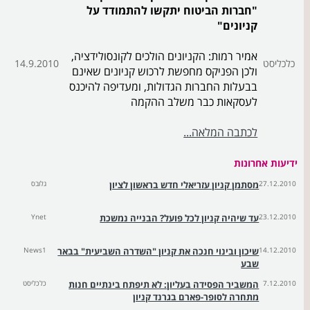
"חברות הביטוח יתקשו להתמודד על
קניונים"
אמיר רמות: הקניונים הולכים לקונסולידציה,
כלכליסט
14.9.2010
ולכן הפניקס מחפשת לרכוש קניונים שאינם
בבעלות החברות הגדולות, ומעדיפה להיכנס
לעסקאות כבר משלב ההקמה
לכתבה המלאה...
ידיעות אחרונות
27.12.2010
מסתמן קניון עזריאלי חדש בראשון לציון
גלובס
23.12.2010
עד שיהיה קניון לכל פועל? הבנייה נמשכת
Ynet
14.12.2010
שיכון ובינוי חנכה את קניון "השדרה השביעית" בבאר
News1
שבע
7.12.2010
המשביר הפסידה בעליון: לא תיפתח בינתיים חנות
כלכליסט
מתחרה לסופר-פארם בגרנד קניון