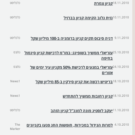
18.11.2010
קניון צמרת
כלכליסט
10.11.2010
גזית גלוב הקימה קניון בברזיל
כלכליסט
9.11.2010
דניה סיבוס תקים קניון ברומניה ב-100 מיליון שקל
כלכליסט
25.10.2010
עזריאלי ממשיך בשופינג: במו"מ לרכישת קניון סינמול
גלובס
בחיפה
24.10.2010
עזריאלי במגעים לרכישת 50% מקניון עיר ימים של
גלובס
אזורים
18.10.2010
בריטיש רכשה את קניון סירקין ב-85 מיליון שקל
News1
18.10.2010
קניון רחובות ממשיך להתחדש
News1
11.10.2010
יעקב לוסטיג מונה למנכ"ל קניון הזהב
כלכליסט
4.10.2010
למרות הגידול במכירות, חופשות החג פגעו בקניונים
The
Marker