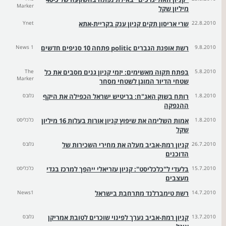
Marker
מיליון שקל
22.8.2010
שרי אריסון תקים קניון ענק בקריית-אתא
Ynet
9.8.2010
רשת אופנת הגברים politic פתחה 10 סניפים חדשים
News 1
5.8.2010
בפתח תקוה מאשימים: יזמי קניון גנים מסבים את כל
The
Marker
שטחי הדיור המוגן לשטחי מסחר
1.8.2010
רותח בשוק האג"ח: בריטיש ישראל הכפילה את היקף
גלובס
ההנפקה
1.8.2010
אמות השלימה את שיפוץ קניון אורות בעלות 16 מיליון
כלכליסט
שקל
26.7.2010
קניון רמת-אביב מעלה את מחירי השכירות של
גלובס
הדוכנים
15.7.2010
בלעדי ל"כלכליסט": קניון עזריאלי ייהפך למרכז בגדי
כלכליסט
מעצבים
14.7.2010
רשת טימברלנד מתרחבת בישראל
News1
13.7.2010
קניון רמת-אביב נערך לפינוי שוכרים לטובת אמריקן
גלובס