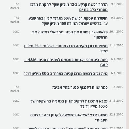
9.5.2010
תדהר רכשה קרקע ב-12 מיליון שקל להקמת מרכז
The
Marker
מסחרי בלב בת ים
9.5.2010
הושלמה עסקת רכישת 50% מגרנד קניון באר שבע
The
Marker
ע"י בריטיש ישראל תמורת 150 מיליון שקל
26.4.2010
פלאטו-שרון פותח את הפה: "עזריאלי ראשון? אני
גלובס
הראשון"
11.4.2010
משפחת גורן מקימה מרכז מסחרי בשלומי ב-25 מיליון
גלובס
שקל
6.4.2010
רשת ביג מרכזי קניות במגעים לפתיחת סניפי H&M ו-
גלובס
GAP
6.4.2010
גזית גלוב רכשה מרכז קניות בארה"ב ב-33 מיליון דולר
גלובס
1.4.2010
כמה שווה דיזנגוף סנטר בתל אביב?
The
Marker
31.3.2010
נצבא מתכננת להקים קניון בנתניה בהשקעה של
גלובס
כ-100 מיליון דולר
22.3.2010
משה גינדי: "איקאה תשפיע על קניון הזהב בצורה
גלובס
חיובית"
22.3.2010
רשת האופנה "אשה אשה" בקשיים: מבקשת לאשר
גלובס