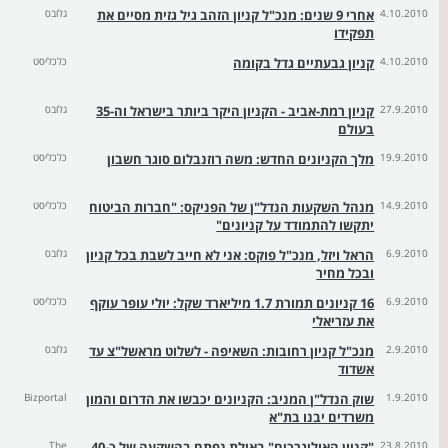
4.10.2010
אחרי 9 שנים: מנכ"ל קניון הזהב גיל גזית מסיים את
גלובס
תפקידו
4.10.2010
קניון גבעתיים גדל בקומה
כלכליסט
27.9.2010
קניון רמת-אביב - הקניון היקר ביותר בישראל וה-35
גלובס
בעולם
19.9.2010
מלך הקניונים החדש: משה רוזנבלום סוגר חשבון
כלכליסט
14.9.2010
מנהל השקעות הנדל"ן של הפניקס: "חברות הביטוח
כלכליסט
יתקשו להתמודד על קניונים"
6.9.2010
הראל ויזל, מנכ"ל פוקס: אני לא חייב לשבת בכל קניון
גלובס
ובכל מחיר
6.9.2010
16 קניונים תמורת 1.7 מיליארד שקל: יולי עופר עוקף
כלכליסט
את עזריאלי
2.9.2010
מנכ"ל קניון רחובות: השאיפה - לשלוט מראשל"צ עד
גלובס
אשדוד
1.9.2010
שוק הנדל"ן המניב: הקניונים יכבשו את הדרום והמון
Bizportal
משרדים יבנו בת"א
23.8.2010
"קניון האוליגרכים" באילת נפתח בהשקעה של כ-40
The