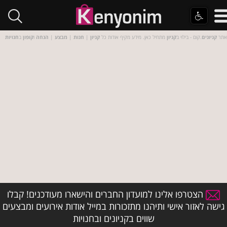
אתר
קניונים
.קום - בילוי ב
קניון
מתחיל כאן. מידע מקיף אודות כל
קניון
|
חנות
|
מבצע
|
הנחה
ו
קופון
ב
חנויות
הצטרפו אלינו למועדון החברים והישארו מעודכנים! קבלו
גישה לאזור אישי ותיהנו מתזכורות במייל אודות אירועים ומבצעים
שווים בקניונים ובחנויות