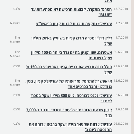
איגל
13.7.2010
הטרנד מתקרר: קבוצות הרכישה לא מסתערות על
גלובס
"BLUE"
1.7.2010
עזריאלי: נתקעה תוכנית לבנות קניון בראשל"צ
News1
1.7.2010
דלק נדל"ן מכרה מרכז קניות בשווייץ ב-201 מיליון
The
Marker
שקל
30.6.2010
אשטרום: שווי קניון בת ים גדל ביותר מ-100 מיליון
The
Marker
שקל בשנתיים
22.6.2010
סולל בונה תבצע את בניית קניון באר שבע בכ-150 מ'
גלובס
שקל
15.6.2010
אי אפשר להתחמק מזרועותיו של עזריאלי: קניון, בנק,
The
Marker
גז ודלק - והכל בכרטיס אחד
3.6.2010
עזריאלי נכנס לבורסה: גייס 300 מיליון שקל במכרז
גלובס
לציבור
2.6.2010
קניון שבעת הכוכבים של עופר נמרודי יורחב ב-3,000
גלובס
מ"ר
26.5.2010
עזריאלי: רווח של 140 מיליון שקל ברבעון; דוחה את
גלובס
ההנפקה ליום ב'