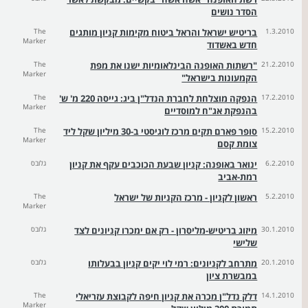
הסדר נושים
1.3.2010
בריטיש ישראל והראל ביטוח מקימות קניון מותגים
The
Marker
חדש באשדוד
21.2.2010
"רשתות האופנה הבינלאומיות ישנו את מפת
The
Marker
הקמעונות בישראל"
17.2.2010
הנפקה מוצלחת לחברת הנדל"ן ביג: גייסה 220 מ' ש'
The
Marker
בהנפקת אג"ח למוסדיים
15.2.2010
סופר פארם תקים מרכז לוגיסטי ב-30 מיליון שקל ליד
The
Marker
צומת קסם
6.2.2010
ינואר באופנה: קניון שבעת הכוכבים עקף את קניון
גלובס
רמת-אביב
5.2.2010
ראשון לקניון - מרכז הקניות של ישראל
The
Marker
30.1.2010
מיזוג בריטיש-מליסרון - רק אם ימכרו קניונים לצד
גלובס
שלישי
20.1.2010
מתרחב לקניונים: רמי לוי יקים קניון בבעלותו
גלובס
במבשרת ציון
14.1.2010
דלק נדל"ן מכרה את קניון חיפה לקבוצת עזריאלי
The
Marker