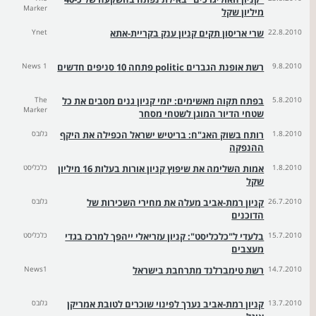
Marker
מיליון שקל
22.8.2010
שרי אריסון תקים קניון ענק בקריית-אתא
Ynet
9.8.2010
רשת אופנת הגברים politic פתחה 10 סניפים חדשים
News 1
5.8.2010
בפתח תקוה מאשימים: יזמי קניון גנים מסבים את כל
The
Marker
שטחי הדיור המוגן לשטחי מסחר
1.8.2010
רותח בשוק האג"ח: בריטיש ישראל הכפילה את היקף
גלובס
ההנפקה
1.8.2010
אמות השלימה את שיפוץ קניון אורות בעלות 16 מיליון
כלכליסט
שקל
26.7.2010
קניון רמת-אביב מעלה את מחירי השכירות של
גלובס
הדוכנים
15.7.2010
בלעדי ל"כלכליסט": קניון עזריאלי ייהפך למרכז בגדי
כלכליסט
מעצבים
14.7.2010
רשת טימברלנד מתרחבת בישראל
News1
13.7.2010
קניון רמת-אביב נערך לפינוי שוכרים לטובת אמריקן
גלובס