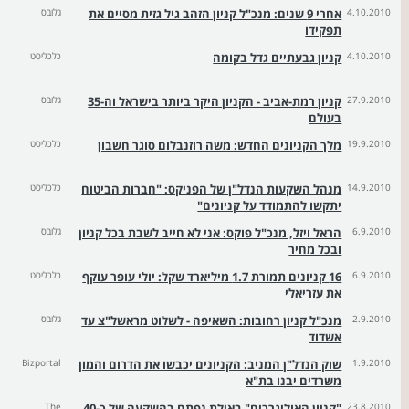
4.10.2010
אחרי 9 שנים: מנכ"ל קניון הזהב גיל גזית מסיים את
גלובס
תפקידו
4.10.2010
קניון גבעתיים גדל בקומה
כלכליסט
27.9.2010
קניון רמת-אביב - הקניון היקר ביותר בישראל וה-35
גלובס
בעולם
19.9.2010
מלך הקניונים החדש: משה רוזנבלום סוגר חשבון
כלכליסט
14.9.2010
מנהל השקעות הנדל"ן של הפניקס: "חברות הביטוח
כלכליסט
יתקשו להתמודד על קניונים"
6.9.2010
הראל ויזל, מנכ"ל פוקס: אני לא חייב לשבת בכל קניון
גלובס
ובכל מחיר
6.9.2010
16 קניונים תמורת 1.7 מיליארד שקל: יולי עופר עוקף
כלכליסט
את עזריאלי
2.9.2010
מנכ"ל קניון רחובות: השאיפה - לשלוט מראשל"צ עד
גלובס
אשדוד
1.9.2010
שוק הנדל"ן המניב: הקניונים יכבשו את הדרום והמון
Bizportal
משרדים יבנו בת"א
23.8.2010
"קניון האוליגרכים" באילת נפתח בהשקעה של כ-40
The