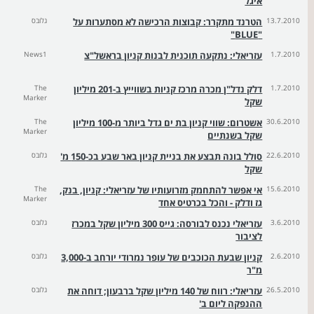
איגל
13.7.2010
הטרנד מתקרר: קבוצות הרכישה לא מסתערות על
גלובס
"BLUE"
1.7.2010
עזריאלי: נתקעה תוכנית לבנות קניון בראשל"צ
News1
1.7.2010
דלק נדל"ן מכרה מרכז קניות בשווייץ ב-201 מיליון
The
Marker
שקל
30.6.2010
אשטרום: שווי קניון בת ים גדל ביותר מ-100 מיליון
The
Marker
שקל בשנתיים
22.6.2010
סולל בונה תבצע את בניית קניון באר שבע בכ-150 מ'
גלובס
שקל
15.6.2010
אי אפשר להתחמק מזרועותיו של עזריאלי: קניון, בנק,
The
Marker
גז ודלק - והכל בכרטיס אחד
3.6.2010
עזריאלי נכנס לבורסה: גייס 300 מיליון שקל במכרז
גלובס
לציבור
2.6.2010
קניון שבעת הכוכבים של עופר נמרודי יורחב ב-3,000
גלובס
מ"ר
26.5.2010
עזריאלי: רווח של 140 מיליון שקל ברבעון; דוחה את
גלובס
ההנפקה ליום ב'