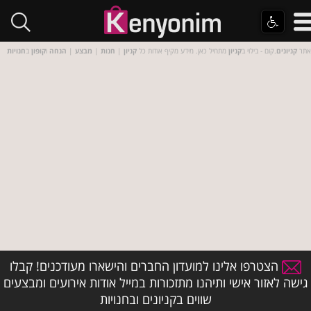
אתר
קניונים
.קום - בילוי ב
קניון
מתחיל כאן. מידע מקיף אודות כל
קניון
|
חנות
|
מבצע
|
הנחה
ו
קופון
ב
חנויות
הצטרפו אלינו למועדון החברים והישארו מעודכנים! קבלו
גישה לאזור אישי ותיהנו מתזכורות במייל אודות אירועים ומבצעים
שווים בקניונים ובחנויות