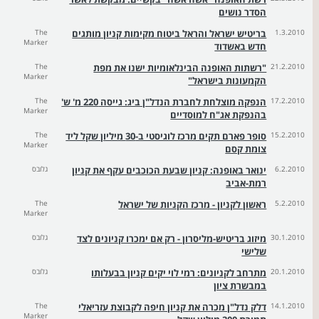
הסדר נושים
1.3.2010
בריטיש ישראל והראל ביטוח מקימות קניון מותגים
The
Marker
חדש באשדוד
21.2.2010
"רשתות האופנה הבינלאומיות ישנו את מפת
The
Marker
הקמעונות בישראל"
17.2.2010
הנפקה מוצלחת לחברת הנדל"ן ביג: גייסה 220 מ' ש'
The
Marker
בהנפקת אג"ח למוסדיים
15.2.2010
סופר פארם תקים מרכז לוגיסטי ב-30 מיליון שקל ליד
The
Marker
צומת קסם
6.2.2010
ינואר באופנה: קניון שבעת הכוכבים עקף את קניון
גלובס
רמת-אביב
5.2.2010
ראשון לקניון - מרכז הקניות של ישראל
The
Marker
30.1.2010
מיזוג בריטיש-מליסרון - רק אם ימכרו קניונים לצד
גלובס
שלישי
20.1.2010
מתרחב לקניונים: רמי לוי יקים קניון בבעלותו
גלובס
במבשרת ציון
14.1.2010
דלק נדל"ן מכרה את קניון חיפה לקבוצת עזריאלי
The
Marker