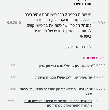
סוגר חשבון
מי שהיה מספר 2 בבריטיש תחת עמיר בירם
ונאלץ לעזוב בטריקת דלת, חוזר עכשיו
כלכליסט
19.9.2010
כמנהל מליסרון שרוכשת את בריטיש. קווים
לדמותו של המלך החדש של הקניונים
בישראל
לכתבה המלאה...
ידיעות אחרונות
27.12.2010
מסתמן קניון עזריאלי חדש בראשון לציון
גלובס
23.12.2010
עד שיהיה קניון לכל פועל? הבנייה נמשכת
Ynet
14.12.2010
שיכון ובינוי חנכה את קניון "השדרה השביעית" בבאר
News1
שבע
7.12.2010
המשביר הפסידה בעליון: לא תיפתח בינתיים חנות
כלכליסט
מתחרה לסופר-פארם בגרנד קניון