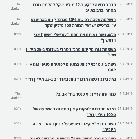
9.5.2010
תדהר רכשה קרקע ב-12 מיליון שקל להקמת מרכז
The
Marker
מסחרי בלב בת ים
9.5.2010
הושלמה עסקת רכישת 50% מגרנד קניון באר שבע
The
Marker
ע"י בריטיש ישראל תמורת 150 מיליון שקל
26.4.2010
פלאטו-שרון פותח את הפה: "עזריאלי ראשון? אני
גלובס
הראשון"
11.4.2010
משפחת גורן מקימה מרכז מסחרי בשלומי ב-25 מיליון
גלובס
שקל
6.4.2010
רשת ביג מרכזי קניות במגעים לפתיחת סניפי H&M ו-
גלובס
GAP
6.4.2010
גזית גלוב רכשה מרכז קניות בארה"ב ב-33 מיליון דולר
גלובס
1.4.2010
כמה שווה דיזנגוף סנטר בתל אביב?
The
Marker
31.3.2010
נצבא מתכננת להקים קניון בנתניה בהשקעה של
גלובס
כ-100 מיליון דולר
22.3.2010
משה גינדי: "איקאה תשפיע על קניון הזהב בצורה
גלובס
חיובית"
22.3.2010
רשת האופנה "אשה אשה" בקשיים: מבקשת לאשר
גלובס