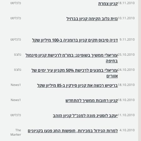
18.11.2010
קניון צמרת
כלכליסט
10.11.2010
גזית גלוב הקימה קניון בברזיל
כלכליסט
9.11.2010
דניה סיבוס תקים קניון ברומניה ב-100 מיליון שקל
כלכליסט
25.10.2010
עזריאלי ממשיך בשופינג: במו"מ לרכישת קניון סינמול
גלובס
בחיפה
24.10.2010
עזריאלי במגעים לרכישת 50% מקניון עיר ימים של
גלובס
אזורים
18.10.2010
בריטיש רכשה את קניון סירקין ב-85 מיליון שקל
News1
18.10.2010
קניון רחובות ממשיך להתחדש
News1
11.10.2010
יעקב לוסטיג מונה למנכ"ל קניון הזהב
כלכליסט
4.10.2010
למרות הגידול במכירות, חופשות החג פגעו בקניונים
The
Marker