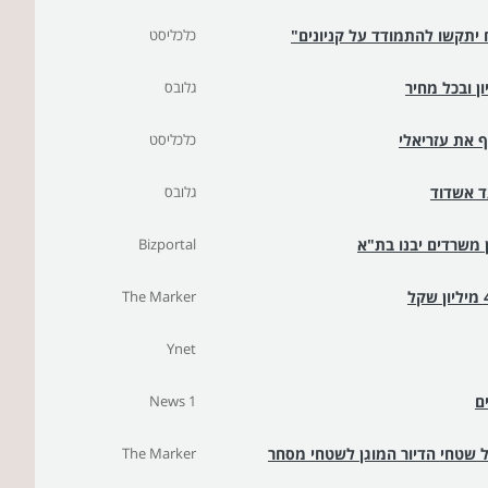
יתקשו להתמודד על קניונים"
כלכליסט
ן ובכל מחיר
גלובס
כלכליסט
ד אשדוד
גלובס
ן משרדים יבנו בת"א
Bizportal
The Marker
Ynet
News 1
ל שטחי הדיור המוגן לשטחי מסחר
The Marker