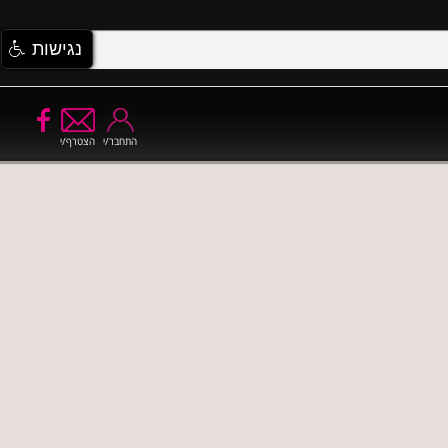
נגישות
התחבר/י
הצטרף/י