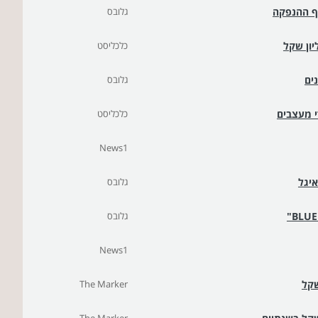
ף ההנפקה
גלובס
כלכליסט
ים
גלובס
י מעצבים
כלכליסט
News1
איגל
גלובס
גלובס
News1
The Marker