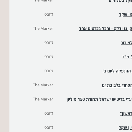
The Marker
גלובס
, גז ודלק - והכל בכרטיס אחד
The Marker
גלובס
גלובס
גלובס
The Marker
הושלמה עסקת רכישת 50% מגרנד קניון באר שבע ע"י בריטיש ישראל תמורת 150 מיליון
The Marker
ראשון"
גלובס
גלובס