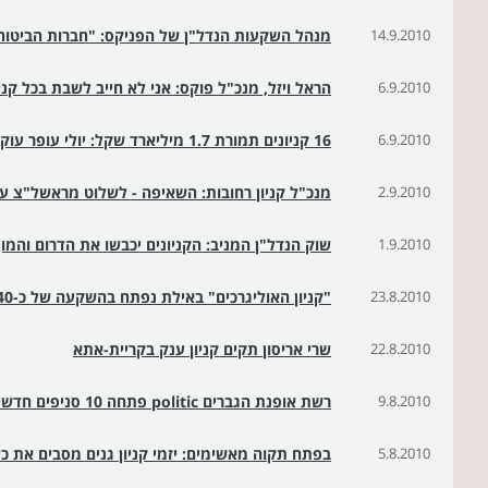
14.9.2010
מנהל השקעות הנדל"ן של הפניקס: "חברות הביטוח 
6.9.2010
הראל ויזל, מנכ"ל פוקס: אני לא חייב לשבת בכל קניו
6.9.2010
16 קניונים תמורת 1.7 מיליארד שקל: יולי עופר עוקף את עזריאלי
2.9.2010
מנכ"ל קניון רחובות: השאיפה - לשלוט מראשל"צ ע
1.9.2010
שוק הנדל"ן המניב: הקניונים יכבשו את הדרום והמו
23.8.2010
"קניון האוליגרכים" באילת נפתח בהשקעה של כ-40 מיליון שקל
22.8.2010
שרי אריסון תקים קניון ענק בקריית-אתא
9.8.2010
רשת אופנת הגברים politic פתחה 10 סניפים חדשים
5.8.2010
בפתח תקוה מאשימים: יזמי קניון גנים מסבים את כ