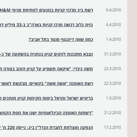
6.4.2010
רשת ביג מרכזי קניות במגעים לפתיחת סניפי H&M ו-GAP
6.4.2010
גזית גלוב רכשה מרכז קניות בארה"ב ב-33 מיליון דולר
1.4.2010
כמה שווה דיזנגוף סנטר בתל אביב?
31.3.2010
נצבא מתכננת להקים קניון בנתניה בהשקעה של כ-100 מיליון דולר
22.3.2010
משה גינדי: "איקאה תשפיע על קניון הזהב בצורה חי
22.3.2010
רשת האופנה "אשה אשה" בקשיים: מבקשת לאשר ה
1.3.2010
בריטיש ישראל והראל ביטוח מקימות קניון מותגים 
21.2.2010
"רשתות האופנה הבינלאומיות ישנו את מפת הקמעו
17.2.2010
הנפקה מוצלחת לחברת הנדל"ן ביג: גייסה 220 מ' ש' בהנפקת אג"ח למוסדיים