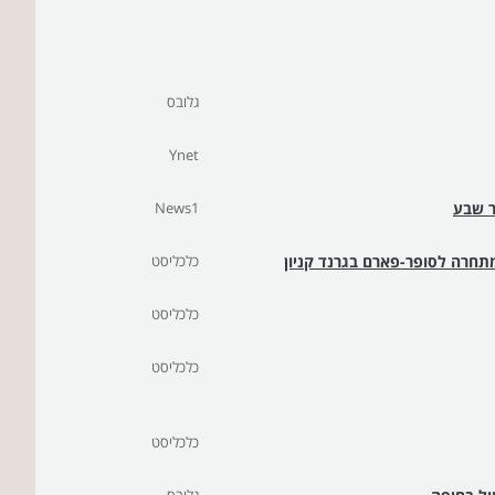
גלובס
Ynet
ר שבע
News1
תחרה לסופר-פארם בגרנד קניון
כלכליסט
כלכליסט
כלכליסט
כלכליסט