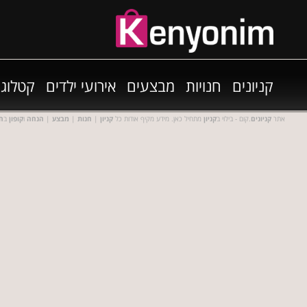
קניונים
חנויות
מבצעים
אירועי ילדים
קטלוגי
אתר
קניונים
.קום - בילוי ב
קניון
מתחיל כאן. מידע מקיף אודות כל
קניון
|
חנות
|
מבצע
|
הנחה
ו
קופון
ב
חנ