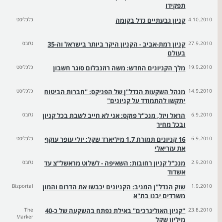
תפקידו
4.10.2010
קניון גבעתיים גדל בקומה
כלכליסט
27.9.2010
קניון רמת-אביב - הקניון היקר ביותר בישראל וה-35
גלובס
בעולם
19.9.2010
מלך הקניונים החדש: משה רוזנבלום סוגר חשבון
כלכליסט
14.9.2010
מנהל השקעות הנדל"ן של הפניקס: "חברות הביטוח
כלכליסט
יתקשו להתמודד על קניונים"
6.9.2010
הראל ויזל, מנכ"ל פוקס: אני לא חייב לשבת בכל קניון
גלובס
ובכל מחיר
6.9.2010
16 קניונים תמורת 1.7 מיליארד שקל: יולי עופר עוקף
כלכליסט
את עזריאלי
2.9.2010
מנכ"ל קניון רחובות: השאיפה - לשלוט מראשל"צ עד
גלובס
אשדוד
1.9.2010
שוק הנדל"ן המניב: הקניונים יכבשו את הדרום והמון
Bizportal
משרדים יבנו בת"א
23.8.2010
"קניון האוליגרכים" באילת נפתח בהשקעה של כ-40
The
Marker
מיליון שקל