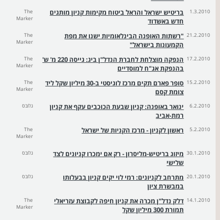
1.3.2010
בריטיש ישראל והראל ביטוח מקימות קניון מותגים
The
Marker
חדש באשדוד
21.2.2010
"רשתות האופנה הבינלאומיות ישנו את מפת
The
Marker
הקמעונות בישראל"
17.2.2010
הנפקה מוצלחת לחברת הנדל"ן ביג: גייסה 220 מ' ש'
The
Marker
בהנפקת אג"ח למוסדיים
15.2.2010
סופר פארם תקים מרכז לוגיסטי ב-30 מיליון שקל ליד
The
Marker
צומת קסם
6.2.2010
ינואר באופנה: קניון שבעת הכוכבים עקף את קניון
גלובס
רמת-אביב
5.2.2010
ראשון לקניון - מרכז הקניות של ישראל
The
Marker
30.1.2010
מיזוג בריטיש-מליסרון - רק אם ימכרו קניונים לצד
גלובס
שלישי
20.1.2010
מתרחב לקניונים: רמי לוי יקים קניון בבעלותו
גלובס
במבשרת ציון
14.1.2010
דלק נדל"ן מכרה את קניון חיפה לקבוצת עזריאלי
The
Marker
תמורת 300 מיליון שקל