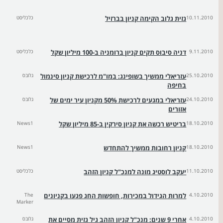
10.11.2010
גזית גלוב הקימה קניון בברזיל
כלכליסט
9.11.2010
דניה סיבוס תקים קניון ברומניה ב-100 מיליון שקל
כלכליסט
25.10.2010
עזריאלי ממשיך בשופינג: במו"מ לרכישת קניון סינמול
גלובס
בחיפה
24.10.2010
עזריאלי במגעים לרכישת 50% מקניון עיר ימים של
גלובס
אזורים
18.10.2010
בריטיש רכשה את קניון סירקין ב-85 מיליון שקל
News1
18.10.2010
קניון רחובות ממשיך להתחדש
News1
11.10.2010
יעקב לוסטיג מונה למנכ"ל קניון הזהב
כלכליסט
4.10.2010
למרות הגידול במכירות, חופשות החג פגעו בקניונים
The
Marker
4.10.2010
אחרי 9 שנים: מנכ"ל קניון הזהב גיל גזית מסיים את
גלובס