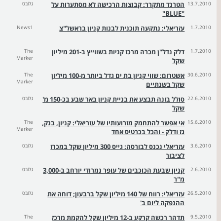
13.7.2010
הטרנד מתקרר: קבוצות הרכישה לא מסתערות על
גלובס
"BLUE"
1.7.2010
עזריאלי: נתקעה תוכנית לבנות קניון בראשל"צ
News1
1.7.2010
דלק נדל"ן מכרה מרכז קניות בשווייץ ב-201 מיליון
The
Marker
שקל
30.6.2010
אשטרום: שווי קניון בת ים גדל ביותר מ-100 מיליון
The
Marker
שקל בשנתיים
22.6.2010
סולל בונה תבצע את בניית קניון באר שבע בכ-150 מ'
גלובס
שקל
15.6.2010
אי אפשר להתחמק מזרועותיו של עזריאלי: קניון, בנק,
The
Marker
גז ודלק - והכל בכרטיס אחד
3.6.2010
עזריאלי נכנס לבורסה: גייס 300 מיליון שקל במכרז
גלובס
לציבור
2.6.2010
קניון שבעת הכוכבים של עופר נמרודי יורחב ב-3,000
גלובס
מ"ר
26.5.2010
עזריאלי: רווח של 140 מיליון שקל ברבעון; דוחה את
גלובס
ההנפקה ליום ב'
9.5.2010
תדהר רכשה קרקע ב-12 מיליון שקל להקמת מרכז
The