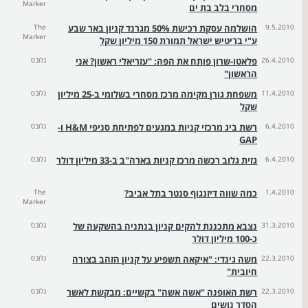
Marker
מסחרי בלב בת ים
9.5.2010
הושלמה עסקת רכישת 50% מגרנד קניון באר שבע
The
Marker
ע"י בריטיש ישראל תמורת 150 מיליון שקל
26.4.2010
פלאטו-שרון פותח את הפה: "עזריאלי ראשון? אני
גלובס
הראשון"
11.4.2010
משפחת גורן מקימה מרכז מסחרי בשלומי ב-25 מיליון
גלובס
שקל
6.4.2010
רשת ביג מרכזי קניות במגעים לפתיחת סניפי H&M ו-
גלובס
GAP
6.4.2010
גזית גלוב רכשה מרכז קניות בארה"ב ב-33 מיליון דולר
גלובס
1.4.2010
כמה שווה דיזנגוף סנטר בתל אביב?
The
Marker
31.3.2010
נצבא מתכננת להקים קניון בנתניה בהשקעה של
גלובס
כ-100 מיליון דולר
22.3.2010
משה גינדי: "איקאה תשפיע על קניון הזהב בצורה
גלובס
חיובית"
22.3.2010
רשת האופנה "אשה אשה" בקשיים: מבקשת לאשר
גלובס
הסדר נושים