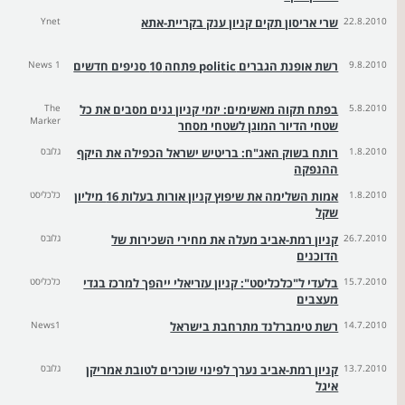
22.8.2010
שרי אריסון תקים קניון ענק בקריית-אתא
Ynet
9.8.2010
רשת אופנת הגברים politic פתחה 10 סניפים חדשים
News 1
5.8.2010
בפתח תקוה מאשימים: יזמי קניון גנים מסבים את כל
The
Marker
שטחי הדיור המוגן לשטחי מסחר
1.8.2010
רותח בשוק האג"ח: בריטיש ישראל הכפילה את היקף
גלובס
ההנפקה
1.8.2010
אמות השלימה את שיפוץ קניון אורות בעלות 16 מיליון
כלכליסט
שקל
26.7.2010
קניון רמת-אביב מעלה את מחירי השכירות של
גלובס
הדוכנים
15.7.2010
בלעדי ל"כלכליסט": קניון עזריאלי ייהפך למרכז בגדי
כלכליסט
מעצבים
14.7.2010
רשת טימברלנד מתרחבת בישראל
News1
13.7.2010
קניון רמת-אביב נערך לפינוי שוכרים לטובת אמריקן
גלובס
איגל