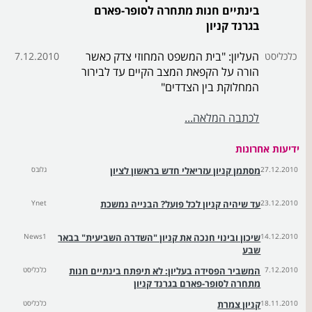
בינתיים חנות מתחרה לסופר-פארם
בגרנד קניון
העליון: "בית המשפט המחוזי צדק כאשר
כלכליסט
7.12.2010
הורה על הקפאת המצב הקיים עד לבירור
המחלוקת בין הצדדים"
לכתבה המלאה...
ידיעות אחרונות
27.12.2010
מסתמן קניון עזריאלי חדש בראשון לציון
גלובס
23.12.2010
עד שיהיה קניון לכל פועל? הבנייה נמשכת
Ynet
14.12.2010
שיכון ובינוי חנכה את קניון "השדרה השביעית" בבאר
News1
שבע
7.12.2010
המשביר הפסידה בעליון: לא תיפתח בינתיים חנות
כלכליסט
מתחרה לסופר-פארם בגרנד קניון
18.11.2010
קניון צמרת
כלכליסט