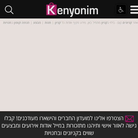
אתר
קניונים
.קום - בילוי ב
קניון
מתחיל כאן. מידע מקיף אודות כל
קניון
|
חנות
|
מבצע
|
הנחה
ו
קופון
ב
חנויות
הצטרפו אלינו למועדון החברים והישארו מעודכנים! קבלו
גישה לאזור אישי ותיהנו מתזכורות במייל אודות אירועים ומבצעים
שווים בקניונים ובחנויות