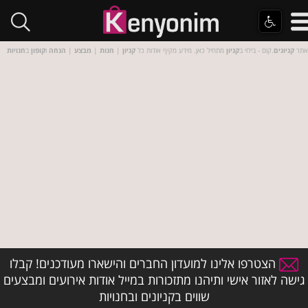
אתר
קניונים
.קום - בילוי ב
קניון
מתחיל כאן. מידע מקיף אודות כל
קניון
|
חנות
|
מבצע
|
הנחה
ו
קופון
ב
חנויות
הצטרפו אלינו למועדון החברים והישארו מעודכנים! קבלו
גישה לאזור אישי ותיהנו מתזכורות במייל אודות אירועים ומבצעים
שווים בקניונים ובחנויות