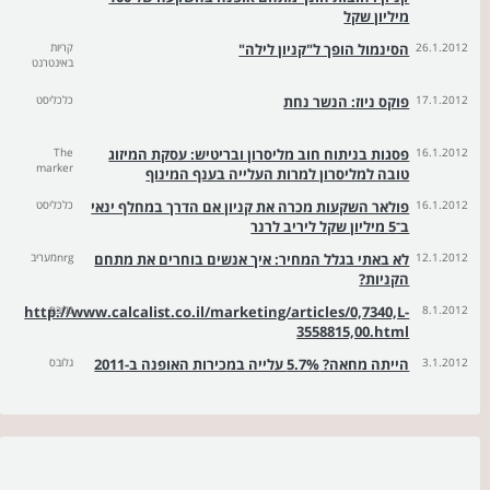
מיליון שקל
26.1.2012
הסינמול הופך ל"קניון לילה"
קריות
באינטרנט
17.1.2012
פוקס ניוז: הנשר נחת
כלכליסט
16.1.2012
פסגות בניתוח חוב מליסרון ובריטיש: עסקת המיזוג
The
marker
טובה למליסרון למרות העלייה בענף המינוף
16.1.2012
פולאר השקעות מכרה את קניון אם הדרך במחלף ינאי
כלכליסט
ב־5 מיליון שקל ליריב לרנר
12.1.2012
לא באתי בגלל המחיר: איך אנשים בוחרים את מתחם
nrgמעריב
הקניות?
8.1.2012
גלובס
http://www.calcalist.co.il/marketing/articles/0,7340,L-
3558815,00.html
3.1.2012
הייתה מחאה? 5.7% עלייה במכירות האופנה ב-2011
גלובס