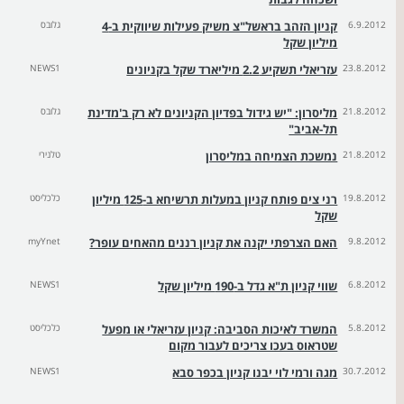
6.9.2012
קניון הזהב בראשל"צ משיק פעילות שיווקית ב-4
גלובס
מיליון שקל
23.8.2012
עזריאלי תשקיע 2.2 מיליארד שקל בקניונים
NEWS1
21.8.2012
מליסרון: "יש גידול בפדיון הקניונים לא רק ב'מדינת
גלובס
תל-אביב"
21.8.2012
נמשכת הצמיחה במליסרון
טלנירי
19.8.2012
רני צים פותח קניון במעלות תרשיחא ב-125 מיליון
כלכליסט
שקל
9.8.2012
האם הצרפתי יקנה את קניון רננים מהאחים עופר?
myYnet
6.8.2012
שווי קניון ת"א גדל ב-190 מיליון שקל
NEWS1
5.8.2012
המשרד לאיכות הסביבה: קניון עזריאלי או מפעל
כלכליסט
שטראוס בעכו צריכים לעבור מקום
30.7.2012
מגה ורמי לוי יבנו קניון בכפר סבא
NEWS1