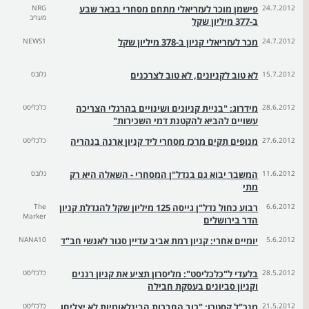
24.7.2012
פישמן מוכר לעזריאלי מתחם מסחרי בבאר שבע
NRG
מעריב
ב-377 מיליון שקל
24.7.2012
מכר לעזריאלי קניון ב-378 מיליון שקל
NEWS1
15.7.2012
לא טוב לקניונים, לא טוב לצרכנים
גלובס
28.6.2012
מידרוג: "בניית קניונים ושינויים בהרגלי הצריכה
כלכליסט
עשויים להביא להקטנת דמי השכירות"
27.6.2012
מנופים תקים מרכז מסחרי ליד קניון ארנה בנהריה
כלכליסט
11.6.2012
המשבר יבוא גם בנדל"ן המסחרי - השאלה היא רק
גלובס
מתי
6.6.2012
רבוע כחול נדל"ן גייסה 125 מיליון שקל להגדלת קניון
The
Marker
הדר בירושלים
5.6.2012
יומיים אחרי: קניון רמת אביב עדיין סגור לאנשי חב"ד
NANA10
28.5.2012
בלעדי ל"כלכליסט": מליסרון תציע את קניון רננים
כלכליסט
וקניון סביונים בעסקת חבילה
21.5.2012
מנכ"ל קסטרו: "רוב החברות הבינלאומיות לא יצליחו
כלכליסט