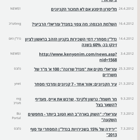
24.4.2012
מליסרון תיפגע אם לא תמכור הקניונים
NEWS1
16.4.2012
השלמת הכנסה: מה צפוי במגדל עזריאלי הרביעי?
nrgמעריב
14.4.2012
נדל"ן מסחרי: דמי השכירות בקניון הזהב בראשון לציון
נדל"ן היום
זינקו בכ- 60% בשנה
NEWS1
http://www.kenyonim.com/news.asp?
3.4.2012
nid=1568
25.3.2012
עזריאלי מקים את "מגדל שרונה": 100 א' מ"ר של
גלובס
משרדים
21.3.2012
עיר הקניונים: אזור אחד - 7 קניונים ומרכזי מסחר
ynet
9.3.2012
מר חשמל: גרשון זלקינד, שרכש את אייס, מעדיף
nrg
מעריב
להשאר בצל
7.3.2012
עזריאלי: "השוק בארה"ב הוא הטוב ביותר - מחפשים
Biz
Portal
השקעה"
7.3.2012
"ירידה של 15% בשכירויות בנדל"ן המסחרי עד סוף
גלובס
2013"