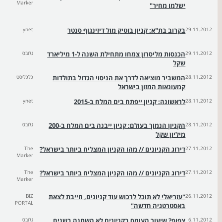
Marker
ישלמו מחיר"
29.11.2012
בקרוב בת"א: קניון בוטיק מול דיזינגוף סנטר
ynet
29.11.2012
הכנסות מליסרון צמחו מתחילת השנה ל-1 מיליארד
גלובס
שקל
28.11.2012
המשביר מוציאה לדרך את הניסוי הגדול בתולדות
כלכליסט
קמעונאות המזון בישראל
28.11.2012
לראשונה: קניון ייפתח בים המלח ב-2015
ynet
28.11.2012
הקניון הנמוך בעולם: קניון ייבנה בים המלח ב-200
גלובס
מיליון שקל
27.11.2012
דירוג הקניונים // מהו הקניון המצליח ביותר בישראל?
The
Marker
27.11.2012
דירוג הקניונים // מהו הקניון המצליח ביותר בישראל?
The
Marker
26.11.2012
"עזריאלי לא תוכל לרכוש עוד קניונים, חייבת לצאת
BIZ
PORTAL
באסטרטגיה חדשה"
6.11.2012
צפוף? שיעור העומס בקניונים לא השתנה בשנים
גלובס