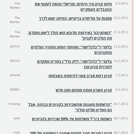
6.3.2012
מיזוג קניון עיר הימים: עזריאלי מנסה לעקוף את
The
Marker
ההגבלים העסקיים
22.2.2012
פסגות על מליסרון בריטיש: המיזוג יוצא לדרך
The
Marker
21.2.2012
"כשהציבור באירופה מדוכא הוא הולך לישון מוקדם,
The
Marker
פה הולכים לקניון"
13.2.2012
בלעדי ל"כלכליסט": מתחמי המזון המהיר נעלמים
כלכליסט
מהקניונים
12.2.2012
בלעדי ל"כלכליסט": דלק נדל"ן במו"מ מתקדם
כלכליסט
למכירת קניון עכו
7.2.2012
קניון רמת אביב צפוי להיפתח בשבתות
SHIVUK
6.2.2012
קניון השרון פותח מתחם מזון חדש
NEWS1
30.1.2012
"הרשתות טוענות שהשכירות בקניונים גבוהה, אבל
nrgמעריב
גם הפדיון שלהן עולה"
30.1.2012
רשתות בינ"ל משלמות עד 50% שכירות בקניונים
ynet
29.1.2012
קניון רחובות חונך מתחם אופנה בהשקעה של 100
טלנירי