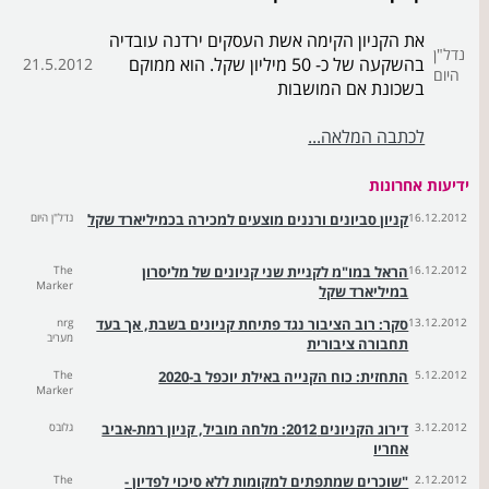
את הקניון הקימה אשת העסקים ירדנה עובדיה
נדל"ן
בהשקעה של כ- 50 מיליון שקל. הוא ממוקם
21.5.2012
היום
בשכונת אם המושבות
לכתבה המלאה...
ידיעות אחרונות
16.12.2012
קניון סביונים ורננים מוצעים למכירה בכמיליארד שקל
נדל"ן היום
16.12.2012
הראל במו"מ לקניית שני קניונים של מליסרון
The
Marker
במיליארד שקל
13.12.2012
סקר: רוב הציבור נגד פתיחת קניונים בשבת, אך בעד
nrg
מעריב
תחבורה ציבורית
5.12.2012
התחזית: כוח הקנייה באילת יוכפל ב-2020
The
Marker
3.12.2012
דירוג הקניונים 2012: מלחה מוביל, קניון רמת-אביב
גלובס
אחריו
2.12.2012
"שוכרים שמתפתים למקומות ללא סיכוי לפדיון -
The