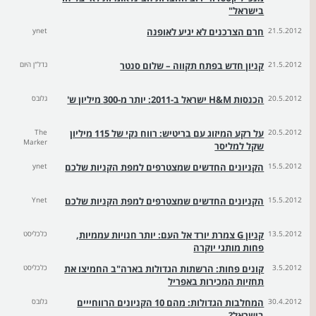
בישראל"
21.5.2012
חרם הצרכנים לא יגיע לאופנה
ynet
21.5.2012
קניון חדש בפתח תקווה – שלום סנטר
נדל"ן היום
20.5.2012
הכנסות H&M ישראל ב-2011: יותר מ-300 מיליון ש'
גלובס
20.5.2012
על רקע המיזוג עם בריטיש: רווח נקי של 115 מיליון
The
Marker
שקל למליסר
15.5.2012
הקניונים החדשים שמצטרפים למפת הקניות שלכם
ynet
15.5.2012
הקניונים החדשים שמצטרפים למפת הקניות שלכם
Ynet
13.5.2012
קניון G צמרת יורד אל העם: יותר חנויות עממיות,
כלכליסט
פחות מותגי יוקרה
3.5.2012
קונים פחות: הרשתות הגדולות בארה"ב החמיצו את
כלכליסט
תחזיות המכירות באפריל
30.4.2012
המחלבות הגדולות: מהם 10 הקניונים הרווחייים
גלובס
בישראל?