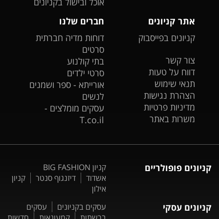
אוכל ובישול בקניונים
אתר קניונים
חברים שלנו
קניונים בפייסבוק
דוחות מדיה חברתית
סרטים
צור קשר
בתי קולנוע
דווח על טעות
סרטי ילדים
תנאי שימוש
אורייתא - ספר ושמנים
הצהרת נגישות
לנשים
מדיניות פרטיות
עסקים מומלצים -
משרות באתר
T.co.il
קניונים פופולריים
קניון BIG FASHION
אשדוד
דיזנגוף סנטר
קניון
אילון
קניונים עסקי
עסקים בקניונים
עסקים
ברשתות
קמעונאות
חדשות