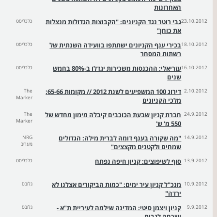
האחרונות
23.10.2012
גבי רוטר נגד הקניונים: "הקבוצות הגדולות מנצלות
כלכליסט
את כוחן"
18.10.2012
בכירי ענף הקניונים ישתתפו בוועידה השנתית של
כלכליסט
רשתות המסחר
16.10.2012
עזריאלי: ההכנסות משכירות יגדלו ב-80% בחמש
כלכליסט
שנים
2.10.2012
דירוג 100 המשפיעים לשנת 2012 // מקומות 65-66:
The
Marker
מלכי הקניונים
24.9.2012
חברת קניון שבעת הכוכבים קיבלה מימון מחדש של
The
Marker
550 מ' ש'
14.9.2012
"מה שקורה בענף דומה לברית מילה: הגדולים
NRG
מעריב
שמחים ולקטנים מקצצים"
13.9.2012
סוף לשיפוצים: קניון חיפה נפתח
כלכליסט
10.9.2012
מנכ"ל קניון עיר ימים: "כמות הביקורים אצלנו לא
גלובס
ירדה"
9.9.2012
קניון ויצמן סיטי: המדינה שילמה לעיריית ת"א -
גלובס
ושכחה לגבות