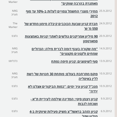
Marker
מאתגרת בהרבה שווקים"
25.9.2012
מחירי מוצרי החשמל צפויים לעלות ב-10% עד סוף
NRG
מעריב
2012
24.9.2012
חברת קניון שבעת הכוכבים קיבלה מימון מחדש של
The
Marker
550 מ' ש'
20.9.2012
90 מיליון אמריקנים גולשים לאתרי קניות באמצעות
גלובס
סמארטפון
14.9.2012
"מה שקורה בענף דומה לברית מילה: הגדולים
NRG
מעריב
שמחים ולקטנים מקצצים"
13.9.2012
סוף לשיפוצים: קניון חיפה נפתח
כלכליסט
10.9.2012
פוקס מתרחבת בעולם: פותחת 30 חנויות של רשת
NRG
מעריב
ללין באיטליה
10.9.2012
מנכ"ל קניון עיר ימים: "כמות הביקורים אצלנו לא
גלובס
ירדה"
9.9.2012
קניון ויצמן סיטי: המדינה שילמה לעיריית ת"א -
גלובס
ושכחה לגבות
6.9.2012
קניון הזהב בראשל"צ משיק פעילות שיווקית ב-4
גלובס
מיליון שקל