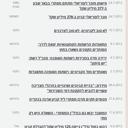
24.7.2012
פישמן מוכר לעזריאלי מתחם מסחרי בבאר שבע
NRG
מעריב
ב-377 מיליון שקל
24.7.2012
מכר לעזריאלי קניון ב-378 מיליון שקל
NEWS1
15.7.2012
לא טוב לקניונים, לא טוב לצרכנים
גלובס
9.7.2012
התאגדות הרשתות הקמעונאיות יצאה לדרך;
כלכליסט
הסוחרים הקטנים נשארו בחוץ
4.7.2012
ירידה חדה במכירות רשתות האופנה; מנכ"ל רשת:
גלובס
"יש מיתון"
2.7.2012
מאוחדים מול הקניונים: רשתות האופנה מתאגדות
גלובס
28.6.2012
מידרוג: "בניית קניונים ושינויים בהרגלי הצריכה
כלכליסט
עשויים להביא להקטנת דמי השכירות"
27.6.2012
מנופים תקים מרכז מסחרי ליד קניון ארנה בנהריה
כלכליסט
11.6.2012
המשבר יבוא גם בנדל"ן המסחרי - השאלה היא רק
גלובס
מתי
6.6.2012
רבוע כחול נדל"ן גייסה 125 מיליון שקל להגדלת קניון
The