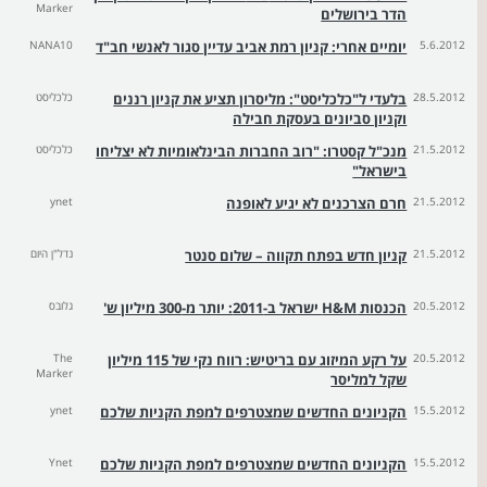
Marker
הדר בירושלים
5.6.2012
יומיים אחרי: קניון רמת אביב עדיין סגור לאנשי חב"ד
NANA10
28.5.2012
בלעדי ל"כלכליסט": מליסרון תציע את קניון רננים
כלכליסט
וקניון סביונים בעסקת חבילה
21.5.2012
מנכ"ל קסטרו: "רוב החברות הבינלאומיות לא יצליחו
כלכליסט
בישראל"
21.5.2012
חרם הצרכנים לא יגיע לאופנה
ynet
21.5.2012
קניון חדש בפתח תקווה – שלום סנטר
נדל"ן היום
20.5.2012
הכנסות H&M ישראל ב-2011: יותר מ-300 מיליון ש'
גלובס
20.5.2012
על רקע המיזוג עם בריטיש: רווח נקי של 115 מיליון
The
Marker
שקל למליסר
15.5.2012
הקניונים החדשים שמצטרפים למפת הקניות שלכם
ynet
15.5.2012
הקניונים החדשים שמצטרפים למפת הקניות שלכם
Ynet