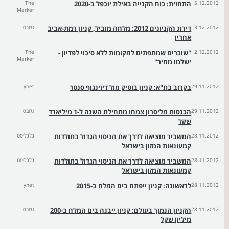
5.12.2012
התחזית: כוח הקנייה באילת יוכפל ב-2020
The
Marker
3.12.2012
דירוג הקניונים 2012: מלחה מוביל, קניון רמת-אביב
גלובס
אחריו
2.12.2012
"שוכרים שמתפתים למקומות ללא סיכוי לפדיון -
The
Marker
ישלמו מחיר"
29.11.2012
בקרוב בת"א: קניון בוטיק מול דיזינגוף סנטר
ynet
29.11.2012
הכנסות מליסרון צמחו מתחילת השנה ל-1 מיליארד
גלובס
שקל
28.11.2012
המשביר מוציאה לדרך את הניסוי הגדול בתולדות
כלכליסט
קמעונאות המזון בישראל
28.11.2012
המשביר מוציאה לדרך את הניסוי הגדול בתולדות
כלכליסט
קמעונאות המזון בישראל
28.11.2012
לראשונה: קניון ייפתח בים המלח ב-2015
ynet
28.11.2012
הקניון הנמוך בעולם: קניון ייבנה בים המלח ב-200
גלובס
מיליון שקל