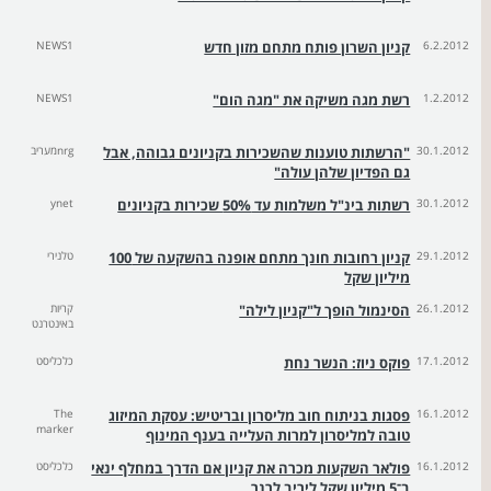
6.2.2012
קניון השרון פותח מתחם מזון חדש
NEWS1
1.2.2012
רשת מגה משיקה את "מגה הום"
NEWS1
30.1.2012
"הרשתות טוענות שהשכירות בקניונים גבוהה, אבל
nrgמעריב
גם הפדיון שלהן עולה"
30.1.2012
רשתות בינ"ל משלמות עד 50% שכירות בקניונים
ynet
29.1.2012
קניון רחובות חונך מתחם אופנה בהשקעה של 100
טלנירי
מיליון שקל
26.1.2012
הסינמול הופך ל"קניון לילה"
קריות
באינטרנט
17.1.2012
פוקס ניוז: הנשר נחת
כלכליסט
16.1.2012
פסגות בניתוח חוב מליסרון ובריטיש: עסקת המיזוג
The
marker
טובה למליסרון למרות העלייה בענף המינוף
16.1.2012
פולאר השקעות מכרה את קניון אם הדרך במחלף ינאי
כלכליסט
ב־5 מיליון שקל ליריב לרנר