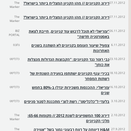
27.11.2012
דירוג הקניונים // מהו הקניון המצליח ביותר בישראל?
The
Marker
27.11.2012
דירוג הקניונים // מהו הקניון המצליח ביותר בישראל?
The
Marker
26.11.2012
"עזריאלי לא תוכל לרכוש עוד קניונים, חייבת לצאת
BIZ
PORTAL
באסטרטגיה חדשה"
6.11.2012
צפוף? שיעור העומס בקניונים לא השתנה בשנים
גלובס
האחרונות
23.10.2012
גבי רוטר נגד הקניונים: "הקבוצות הגדולות מנצלות
כלכליסט
את כוחן"
18.10.2012
בכירי ענף הקניונים ישתתפו בוועידה השנתית של
כלכליסט
רשתות המסחר
16.10.2012
עזריאלי: ההכנסות משכירות יגדלו ב-80% בחמש
כלכליסט
שנים
3.10.2012
בלעדי ל"כלכליסט": רשת לוצ'י מתכננת לסגור סניפים
כלכליסט
2.10.2012
דירוג 100 המשפיעים לשנת 2012 // מקומות 65-66:
The
Marker
מלכי הקניונים
27.9.2012
H&M דיווחה על רווח רבעוני נמוך בשל "אווירה
The