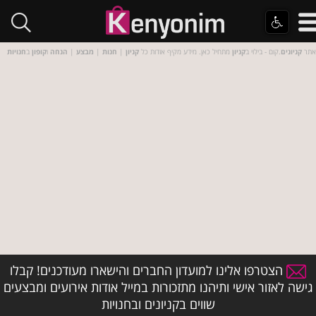
אתר
קניונים
.קום - בילוי ב
קניון
מתחיל כאן. מידע מקיף אודות כל
קניון
|
חנות
|
מבצע
|
הנחה
ו
קופון
ב
חנויות
הצטרפו אלינו למועדון החברים והישארו מעודכנים! קבלו
גישה לאזור אישי ותיהנו מתזכורות במייל אודות אירועים ומבצעים
שווים בקניונים ובחנויות