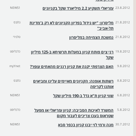
23.8.2012
עזריאלי תשקיע 2.2 מיליארד שקל בקניונים
NEWS1
21.8.2012
מליסרון: "יש גידול בפדיון הקניונים לא רק ב'מדינת
גלובס
תל-אביב"
21.8.2012
נמשכת הצמיחה במליסרון
טלנירי
19.8.2012
רני צים פותח קניון במעלות תרשיחא ב-125 מיליון
כלכליסט
שקל
9.8.2012
האם הצרפתי יקנה את קניון רננים מהאחים עופר?
myYnet
8.8.2012
רשתות אופנה: הקניונים מאיימים עלינו ומביאים
גלובס
אותנו לקריסה
6.8.2012
שווי קניון ת"א גדל ב-190 מיליון שקל
NEWS1
5.8.2012
המשרד לאיכות הסביבה: קניון עזריאלי או מפעל
כלכליסט
שטראוס בעכו צריכים לעבור מקום
30.7.2012
מגה ורמי לוי יבנו קניון בכפר סבא
NEWS1