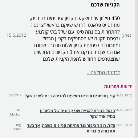
הקניות שלכם
450 מיליון ש' הושקעו בקניון עיר ימים בנתניה,
מתחם יס פלאנט החדש שיוקם בראשל"צ ינסה
להתחרות בסינמה סיטי עם שלל בתי קולנוע
15.5.2012
ynet
ובפתח תקווה לא מסתפקים בקניון הגדול
ומתכוננים לפתיחת קניון שלום סנטר בשכונת
אם המושבות. בדקנו את 3 הקניונים החדשים
שמצטרפים החודש למפת הקניות שלכם
לכתבה המלאה...
ידיעות אחרונות
16.12.2012
קניון סביונים ורננים מוצעים למכירה בכמיליארד שקל
נדל"ן היום
16.12.2012
הראל במו"מ לקניית שני קניונים של מליסרון
The
Marker
במיליארד שקל
13.12.2012
סקר: רוב הציבור נגד פתיחת קניונים בשבת, אך בעד
nrg
מעריב
תחבורה ציבורית