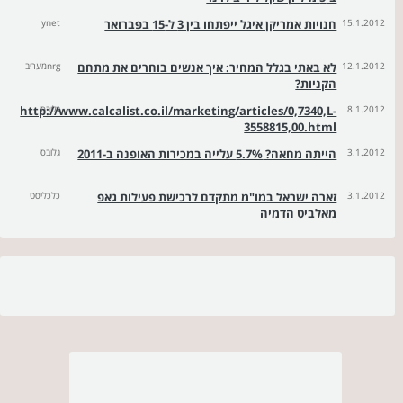
15.1.2012
חנויות אמריקן איגל ייפתחו בין 3 ל-15 בפברואר
ynet
12.1.2012
לא באתי בגלל המחיר: איך אנשים בוחרים את מתחם
nrgמעריב
הקניות?
8.1.2012
גלובס
http://www.calcalist.co.il/marketing/articles/0,7340,L-
3558815,00.html
3.1.2012
הייתה מחאה? 5.7% עלייה במכירות האופנה ב-2011
גלובס
3.1.2012
זארה ישראל במו"מ מתקדם לרכישת פעילות גאפ
כלכליסט
מאלביט הדמיה