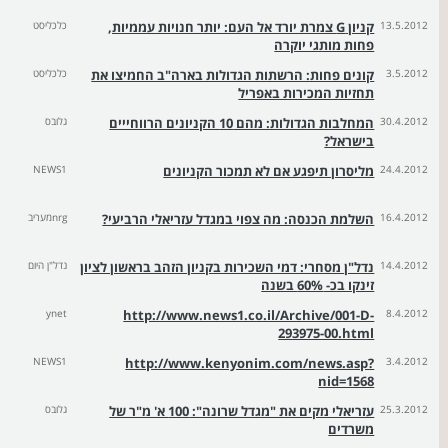
13.5.2012
קניון G צמרת יורד אל העם: יותר חנויות עממיות,
כלכליסט
פחות מותגי יוקרה
3.5.2012
קונים פחות: הרשתות הגדולות בארה"ב החמיצו את
כלכליסט
תחזיות המכירות באפריל
30.4.2012
המחלבות הגדולות: מהם 10 הקניונים הרווחייים
גלובס
בישראל?
24.4.2012
מליסרון תיפגע אם לא תמכור הקניונים
NEWS1
16.4.2012
השלמת הכנסה: מה צפוי במגדל עזריאלי הרביעי?
nrgמעריב
14.4.2012
נדל"ן מסחרי: דמי השכירות בקניון הזהב בראשון לציון
נדל"ן היום
זינקו בכ- 60% בשנה
ynet
http://www.news1.co.il/Archive/001-D-
8.4.2012
293975-00.html
NEWS1
http://www.kenyonim.com/news.asp?
3.4.2012
nid=1568
25.3.2012
עזריאלי מקים את "מגדל שרונה": 100 א' מ"ר של
גלובס
משרדים