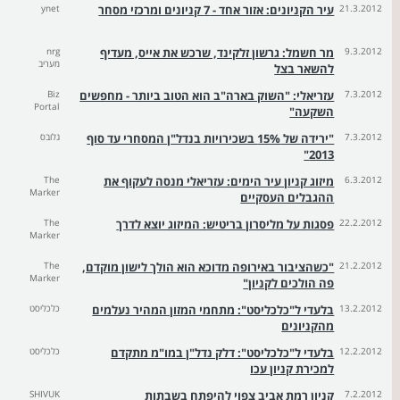
21.3.2012
עיר הקניונים: אזור אחד - 7 קניונים ומרכזי מסחר
ynet
9.3.2012
מר חשמל: גרשון זלקינד, שרכש את אייס, מעדיף
nrg
מעריב
להשאר בצל
7.3.2012
עזריאלי: "השוק בארה"ב הוא הטוב ביותר - מחפשים
Biz
Portal
השקעה"
7.3.2012
"ירידה של 15% בשכירויות בנדל"ן המסחרי עד סוף
גלובס
2013"
6.3.2012
מיזוג קניון עיר הימים: עזריאלי מנסה לעקוף את
The
Marker
ההגבלים העסקיים
22.2.2012
פסגות על מליסרון בריטיש: המיזוג יוצא לדרך
The
Marker
21.2.2012
"כשהציבור באירופה מדוכא הוא הולך לישון מוקדם,
The
Marker
פה הולכים לקניון"
13.2.2012
בלעדי ל"כלכליסט": מתחמי המזון המהיר נעלמים
כלכליסט
מהקניונים
12.2.2012
בלעדי ל"כלכליסט": דלק נדל"ן במו"מ מתקדם
כלכליסט
למכירת קניון עכו
7.2.2012
קניון רמת אביב צפוי להיפתח בשבתות
SHIVUK