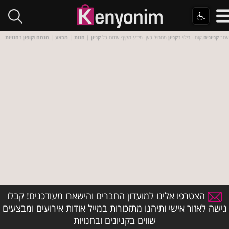
אתר
קניונים
.קום - בילוי ב
קניון
מתחיל כאן. מידע מקיף אודות כל
קניון
|
חנות
|
מבצע
|
הנחה
ו
קופון
ב
חנויות
הצטרפו אלינו למועדון החברים והישארו מעודכנים! קבלו
גישה לאזור אישי ותיהנו מתזכורות במייל אודות אירועים ומבצעים
שווים בקניונים ובחנויות