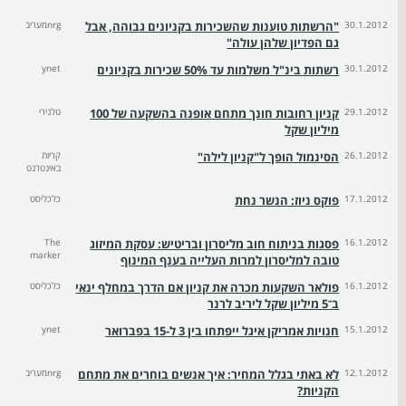
30.1.2012
"הרשתות טוענות שהשכירות בקניונים גבוהה, אבל
nrgמעריב
גם הפדיון שלהן עולה"
30.1.2012
רשתות בינ"ל משלמות עד 50% שכירות בקניונים
ynet
29.1.2012
קניון רחובות חונך מתחם אופנה בהשקעה של 100
טלנירי
מיליון שקל
26.1.2012
הסינמול הופך ל"קניון לילה"
קריות
באינטרנט
17.1.2012
פוקס ניוז: הנשר נחת
כלכליסט
16.1.2012
פסגות בניתוח חוב מליסרון ובריטיש: עסקת המיזוג
The
marker
טובה למליסרון למרות העלייה בענף המינוף
16.1.2012
פולאר השקעות מכרה את קניון אם הדרך במחלף ינאי
כלכליסט
ב־5 מיליון שקל ליריב לרנר
15.1.2012
חנויות אמריקן איגל ייפתחו בין 3 ל-15 בפברואר
ynet
12.1.2012
לא באתי בגלל המחיר: איך אנשים בוחרים את מתחם
nrgמעריב
הקניות?