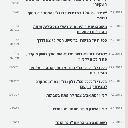
Portal
השקעה"
7.3.2012
"ירידה של 15% בשכירויות בנדל"ן המסחרי עד סוף
גלובס
2013"
6.3.2012
מיזוג קניון עיר הימים: עזריאלי מנסה לעקוף את
The
Marker
ההגבלים העסקיים
22.2.2012
פסגות על מליסרון בריטיש: המיזוג יוצא לדרך
The
Marker
21.2.2012
"כשהציבור באירופה מדוכא הוא הולך לישון מוקדם,
The
Marker
פה הולכים לקניון"
13.2.2012
בלעדי ל"כלכליסט": מתחמי המזון המהיר נעלמים
כלכליסט
מהקניונים
12.2.2012
בלעדי ל"כלכליסט": דלק נדל"ן במו"מ מתקדם
כלכליסט
למכירת קניון עכו
7.2.2012
קניון רמת אביב צפוי להיפתח בשבתות
SHIVUK
6.2.2012
קניון השרון פותח מתחם מזון חדש
NEWS1
1.2.2012
רשת מגה משיקה את "מגה הום"
NEWS1