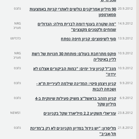
20.9.2012
90 מיליון אמריקנים גולשים לאתרי קניות באמצעות
גלובס
סמארטפון
14.9.2012
"מה שקורה בענף דומה לברית מילה: הגדולים
NRG
מעריב
שמחים ולקטנים מקצצים"
13.9.2012
סוף לשיפוצים: קניון חיפה נפתח
כלכליסט
10.9.2012
פוקס מתרחבת בעולם: פותחת 30 חנויות של רשת
NRG
מעריב
ללין באיטליה
10.9.2012
מנכ"ל קניון עיר ימים: "כמות הביקורים אצלנו לא
גלובס
ירדה"
9.9.2012
קניון ויצמן סיטי: המדינה שילמה לעיריית ת"א -
גלובס
ושכחה לגבות
6.9.2012
קניון הזהב בראשל"צ משיק פעילות שיווקית ב-4
גלובס
מיליון שקל
23.8.2012
עזריאלי תשקיע 2.2 מיליארד שקל בקניונים
NEWS1
21.8.2012
מליסרון: "יש גידול בפדיון הקניונים לא רק ב'מדינת
גלובס
תל-אביב"