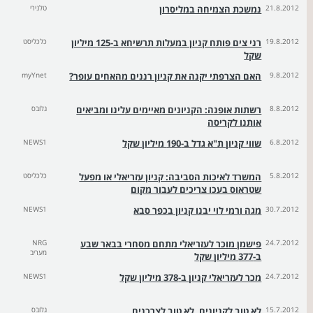
21.8.2012
נמשכת הצמיחה במליסרון
טלנירי
19.8.2012
רני צים פותח קניון במעלות תרשיחא ב-125 מיליון
כלכליסט
שקל
9.8.2012
האם הצרפתי יקנה את קניון רננים מהאחים עופר?
myYnet
8.8.2012
רשתות אופנה: הקניונים מאיימים עלינו ומביאים
גלובס
אותנו לקריסה
6.8.2012
שווי קניון ת"א גדל ב-190 מיליון שקל
NEWS1
5.8.2012
המשרד לאיכות הסביבה: קניון עזריאלי או מפעל
כלכליסט
שטראוס בעכו צריכים לעבור מקום
30.7.2012
מגה ורמי לוי יבנו קניון בכפר סבא
NEWS1
24.7.2012
פישמן מוכר לעזריאלי מתחם מסחרי בבאר שבע
NRG
מעריב
ב-377 מיליון שקל
24.7.2012
מכר לעזריאלי קניון ב-378 מיליון שקל
NEWS1
15.7.2012
לא טוב לקניונים, לא טוב לצרכנים
גלובס