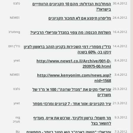
30.4.2012
המחלבות הגדולות: מהם 10 הקניונים הרווחייים
גלובס
בישראל?
24.4.2012
מליסרון תיפגע אם לא תמכור הקניונים
NEWS1
16.4.2012
השלמת הכנסה: מה צפוי במגדל עזריאלי הרביעי?
nrgמעריב
14.4.2012
נדל"ן מסחרי: דמי השכירות בקניון הזהב בראשון לציון
נדל"ן היום
זינקו בכ- 60% בשנה
ynet
http://www.news1.co.il/Archive/001-D-
8.4.2012
293975-00.html
NEWS1
http://www.kenyonim.com/news.asp?
3.4.2012
nid=1568
25.3.2012
עזריאלי מקים את "מגדל שרונה": 100 א' מ"ר של
גלובס
משרדים
21.3.2012
עיר הקניונים: אזור אחד - 7 קניונים ומרכזי מסחר
ynet
9.3.2012
מר חשמל: גרשון זלקינד, שרכש את אייס, מעדיף
nrg
מעריב
להשאר בצל
7.3.2012
עזריאלי: "השוק בארה"ב הוא הטוב ביותר - מחפשים
Biz