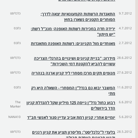
9.7.2012
התאגדות הרשתות הקמעונאיות יצאה לדרך;
כלכליסט
הסוחרים הקטנים נשארו בחוץ
4.7.2012
ירידה חדה במכירות רשתות האופנה; מנכ"ל רשת:
גלובס
"יש מיתון"
2.7.2012
מאוחדים מול הקניונים: רשתות האופנה מתאגדות
גלובס
28.6.2012
מידרוג: "בניית קניונים ושינויים בהרגלי הצריכה
כלכליסט
עשויים להביא להקטנת דמי השכירות"
27.6.2012
מנופים תקים מרכז מסחרי ליד קניון ארנה בנהריה
כלכליסט
11.6.2012
המשבר יבוא גם בנדל"ן המסחרי - השאלה היא רק
גלובס
מתי
6.6.2012
רבוע כחול נדל"ן גייסה 125 מיליון שקל להגדלת קניון
The
Marker
הדר בירושלים
5.6.2012
יומיים אחרי: קניון רמת אביב עדיין סגור לאנשי חב"ד
NANA10
28.5.2012
בלעדי ל"כלכליסט": מליסרון תציע את קניון רננים
כלכליסט
וקניון סביונים בעסקת חבילה