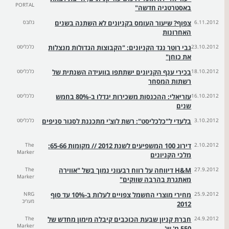
PORTAL
באסטרטגיה חדשה"
6.11.2012
צפוף? שיעור העומס בקניונים לא השתנה בשנים
גלובס
האחרונות
23.10.2012
גבי רוטר נגד הקניונים: "הקבוצות הגדולות מנצלות
כלכליסט
את כוחן"
18.10.2012
בכירי ענף הקניונים ישתתפו בוועידה השנתית של
כלכליסט
רשתות המסחר
16.10.2012
עזריאלי: ההכנסות משכירות יגדלו ב-80% בחמש
כלכליסט
שנים
3.10.2012
בלעדי ל"כלכליסט": רשת לוצ'י מתכננת לסגור סניפים
כלכליסט
2.10.2012
דירוג 100 המשפיעים לשנת 2012 // מקומות 65-66:
The
Marker
מלכי הקניונים
27.9.2012
H&M דיווחה על רווח רבעוני נמוך בשל "אווירה
The
Marker
מאתגרת בהרבה שווקים"
25.9.2012
מחירי מוצרי החשמל צפויים לעלות ב-10% עד סוף
NRG
מעריב
2012
24.9.2012
חברת קניון שבעת הכוכבים קיבלה מימון מחדש של
The
Marker
550 מ' ש'