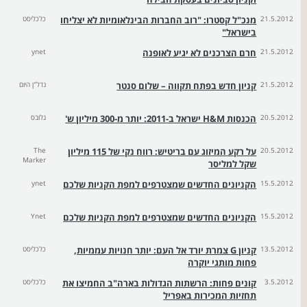
21.5.2012
מנכ"ל קסטרו: "רוב החברות הבינלאומיות לא יצליחו
כלכליסט
בישראל"
21.5.2012
חרם הצרכנים לא יגיע לאופנה
ynet
21.5.2012
קניון חדש בפתח תקווה – שלום סנטר
נדל"ן היום
20.5.2012
הכנסות H&M ישראל ב-2011: יותר מ-300 מיליון ש'
גלובס
20.5.2012
על רקע המיזוג עם בריטיש: רווח נקי של 115 מיליון
The
Marker
שקל למליסר
15.5.2012
הקניונים החדשים שמצטרפים למפת הקניות שלכם
ynet
15.5.2012
הקניונים החדשים שמצטרפים למפת הקניות שלכם
Ynet
13.5.2012
קניון G צמרת יורד אל העם: יותר חנויות עממיות,
כלכליסט
פחות מותגי יוקרה
3.5.2012
קונים פחות: הרשתות הגדולות בארה"ב החמיצו את
כלכליסט
תחזיות המכירות באפריל