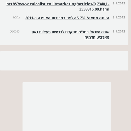
8.1.2012
גלובס
http://www.calcalist.co.il/marketing/articles/0,7340,L-
3558815,00.html
3.1.2012
הייתה מחאה? 5.7% עלייה במכירות האופנה ב-2011
גלובס
3.1.2012
זארה ישראל במו"מ מתקדם לרכישת פעילות גאפ
כלכליסט
מאלביט הדמיה