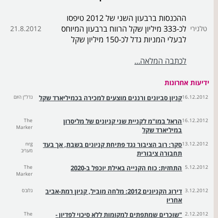
ההכנסות ברבעון השני של 2012 טיפסו
לכ-333 מיליון שקל הרווח ברבעון המיוחס
טלנירי
21.8.2012
לבעלי המניות גדל לכ-150 מיליון שקל
לכתבה המלאה...
ידיעות אחרונות
16.12.2012
קניון סביונים ורננים מוצעים למכירה בכמיליארד שקל
נדל"ן היום
16.12.2012
הראל במו"מ לקניית שני קניונים של מליסרון
The
Marker
במיליארד שקל
13.12.2012
סקר: רוב הציבור נגד פתיחת קניונים בשבת, אך בעד
nrg
מעריב
תחבורה ציבורית
5.12.2012
התחזית: כוח הקנייה באילת יוכפל ב-2020
The
Marker
3.12.2012
דירוג הקניונים 2012: מלחה מוביל, קניון רמת-אביב
גלובס
אחריו
2.12.2012
"שוכרים שמתפתים למקומות ללא סיכוי לפדיון -
The